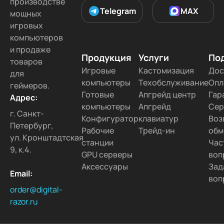
производстве
Telegram
MAX
мощных
игровых
компьютеров
и продаже
Продукция
Услуги
По
товаров
Игровые
Кастомизация
Дос
для
компьютеры
Техобслуживание
Опл
геймеров.
Готовые
Апгрейд центр
Гар
Адрес:
компьютеры
Апгрейд
Сер
г. Санкт-
Конфигуратор
клавиатур
Воз
Петербург,
Рабочие
Трейд-ин
обм
ул. Кронштадтская
станции
Час
9, к.4.
GPU серверы
воп
Аксессуары
Зад
Email:
воп
order@digital-
razor.ru