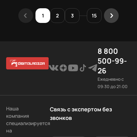
1
2
3
15
8 800
500-99-
26
Ежедневно с
09:30 до 21:00
Наша
Связь с экспертом без
компания
звонков
специализируется
на