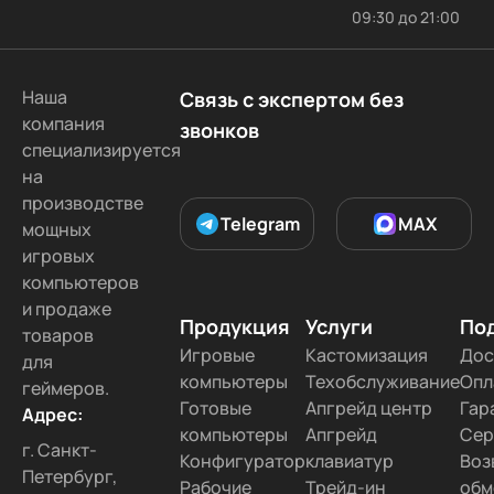
09:30 до 21:00
Наша
Связь с экспертом без
компания
звонков
специализируется
на
производстве
Telegram
MAX
мощных
игровых
компьютеров
и продаже
Продукция
Услуги
По
товаров
Игровые
Кастомизация
Дос
для
компьютеры
Техобслуживание
Опл
геймеров.
Готовые
Апгрейд центр
Гар
Адрес:
компьютеры
Апгрейд
Сер
г. Санкт-
Конфигуратор
клавиатур
Воз
Петербург,
Рабочие
Трейд-ин
обм