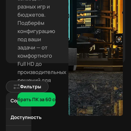
разных игр и
бюджетов.
Подберём
конфигурацию
под ваши
задачи — от
комфортного
Full HD до
производительных
решений для
Фильтры
2K и 4K.
Подобрать ПК за 60 сек
Сортировка
По
популярности
Доступность
Дешевле
В
Дороже