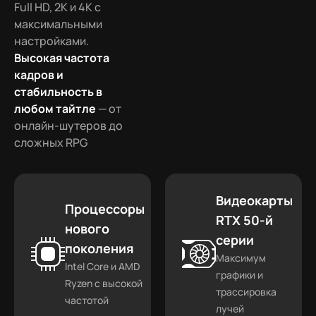
Full HD, 2K и 4K с
максимальными
настройками.
Высокая частота
кадров и
стабильность в
любом тайтле
— от
онлайн-шутеров до
сложных RPG
Видеокарты
Процессоры
RTX 50-й
нового
серии
поколения
Максимум
Intel Core и AMD
графики и
Ryzen с высокой
трассировка
частотой
лучей