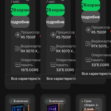
/ мес
/ мес
В корзину
В корзину
В корзину
Подробнее
Подробнее
Подробнее
Процессор
Процессор
Процессор
R5 7500F
R5 7500F
R5 7500F
Видеокарт
Видеокарта
Видеокарта
RTX 5070
RX 9070 XT
RX 9070 XT
12ГБ
Оперативн
16ГБ
16ГБ
Оперативная
Оперативная
память
память
память
32ГБ DDR5
16ГБ DDR5
32ГБ DDR5
Все характерист
Все характеристики
Все характеристики
В наличии
В наличии
Срок
сборки: 4-
8 дней