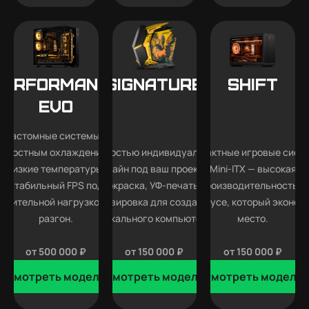
Performance
SIGNATURE
SHIFT
EVO
Кастомные системы с
идкостным охлаждением —
Полностью индивидуальный
Компактные игровые сист
низкие температуры,
дизайн под ваш проект —
Mini-ITX — высокая
стабильный FPS под
покраска, УФ-печать и
производительность в
длительной нагрузкой и
гравировка для создания
корпусе, который эконом
разгон.
уникального компьютера.
место.
от 500 000 ₽
от 150 000 ₽
от 150 000 ₽
Смотреть модели
Смотреть модели
Смотреть модели