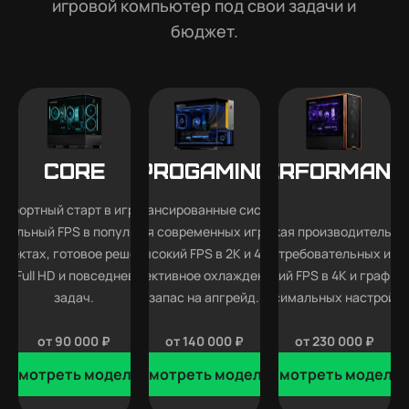
игровой компьютер под свои задачи и
бюджет.
Core
Progaming
Performanc
мфортный старт в играх —
Сбалансированные системы
абильный FPS в популярных
для современных игр —
Высокая производительно
роектах, готовое решение
высокий FPS в 2K и 4K,
для требовательных игр
ля Full HD и повседневных
эффективное охлаждение и
высокий FPS в 4K и графика
задач.
запас на апгрейд.
максимальных настройка
от 90 000 ₽
от 140 000 ₽
от 230 000 ₽
Смотреть модели
Смотреть модели
Смотреть модели