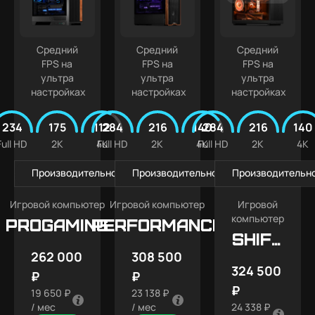
Средний
Средний
Средний
FPS на
FPS на
FPS на
ультра
ультра
ультра
настройках
настройках
настройках
234
175
112
284
216
140
284
216
140
Full HD
2K
4K
Full HD
2K
4K
Full HD
2K
4K
Производительность в играх
Производительность в играх
Производительно
Игровой компьютер
Игровой компьютер
Игровой
компьютер
PROGAMING
Performance
SHIFT
262 000
308 500
X5
324 500
₽
₽
₽
19 650 ₽
23 138 ₽
/ мес
/ мес
24 338 ₽