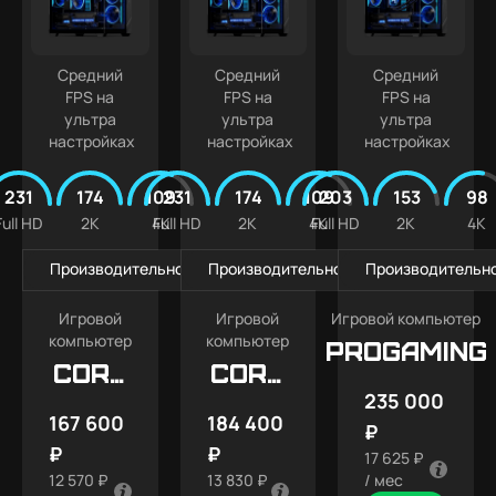
Средний
Средний
Средний
FPS на
FPS на
FPS на
ультра
ультра
ультра
настройках
настройках
настройках
231
174
109
231
174
109
203
153
98
Full HD
2K
4K
Full HD
2K
4K
Full HD
2K
4K
Производительность в играх
Производительность в играх
Производительно
Игровой
Игровой
Игровой компьютер
компьютер
компьютер
PROGAMING
CORE
CORE
235 000
X9
X9
167 600
184 400
₽
ULTRA
₽
₽
17 625 ₽
12 570 ₽
13 830 ₽
/ мес