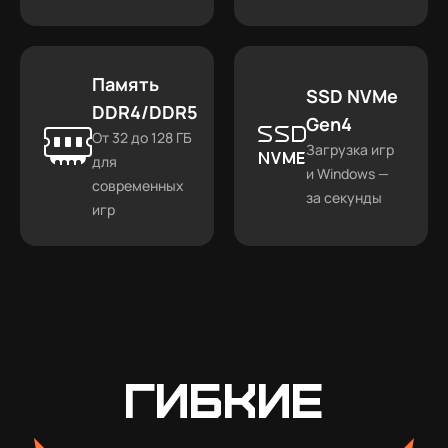
Память
SSD NVMe
DDR4/DDR5
Gen4
От 32 до 128 ГБ
Загрузка игр
для
и Windows —
современных
за секунды
игр
Гибкие