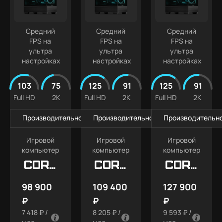
ПК
Intel
Кастомизированные
Core
Ultra 7
Средний
Средний
Средний
FPS на
FPS на
FPS на
ультра
ультра
ультра
настройках
настройках
настройках
103
75
125
91
125
91
Full HD
2K
Full HD
2K
Full HD
2K
Производительность в играх
Производительность в играх
Производительно
Игровой
Игровой
Игровой
компьютер
компьютер
компьютер
Core
Core
Core
X1
X2
X3
98 900
109 400
127 900
₽
₽
₽
7 418 ₽ /
8 205 ₽ /
9 593 ₽ /