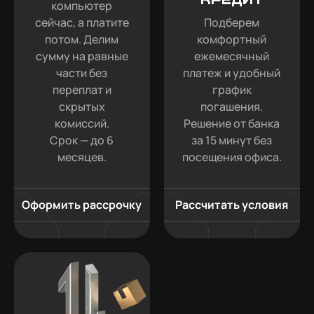
компьютер
сейчас, а платите
Подберем
потом. Делим
комфортный
сумму на равные
ежемесячный
части без
платеж и удобный
переплат и
график
скрытых
погашения.
комиссий.
Решение от банка
Срок — до 6
за 15 минут без
месяцев.
посещения офиса.
Оформить рассрочку
Рассчитать условия