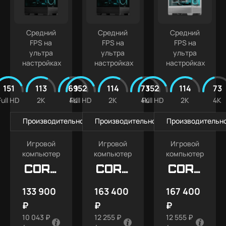
Средний
Средний
Средний
FPS на
FPS на
FPS на
ультра
ультра
ультра
настройках
настройках
настройках
151
113
69
152
114
73
152
114
73
Full HD
2K
4K
Full HD
2K
4K
Full HD
2K
4K
Производительность в играх
Производительность в играх
Производительно
Игровой
Игровой
Игровой
компьютер
компьютер
компьютер
Core
Core
Core
X5
X7
X7
133 900
163 400
167 400
SNOW
₽
₽
₽
10 043 ₽
12 255 ₽
12 555 ₽