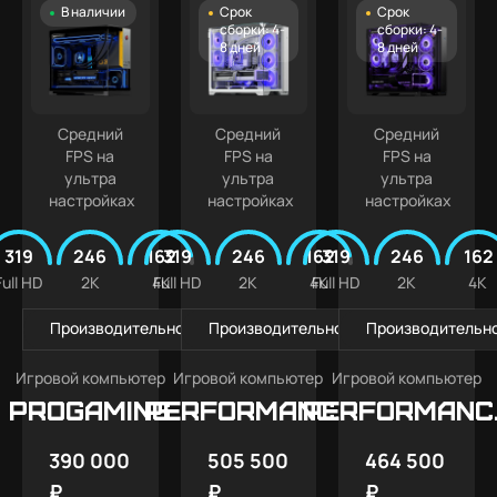
В наличии
Срок
Срок
сборки: 4-
сборки: 4-
8 дней
8 дней
Средний
Средний
Средний
FPS на
FPS на
FPS на
ультра
ультра
ультра
настройках
настройках
настройках
319
246
162
319
246
162
319
246
162
Full HD
2K
4K
Full HD
2K
4K
Full HD
2K
4K
Производительность в играх
Производительность в играх
Производительно
Игровой компьютер
Игровой компьютер
Игровой компьютер
PROGAMING
PERFORMANCE
PERFORMANC
X3W
X3
390 000
505 500
464 500
₽
₽
₽