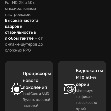
Full HD, 2K и 4K с
максимальными
настройками.
Высокая частота
кадров и
стабильность в
любом тайтле
— от
онлайн-шутеров до
сложных RPG
Видеокарты
Процессоры
RTX 50-й
нового
серии
поколения
Максимум
Intel Core и AMD
графики и
Ryzen с высокой
трассировка
частотой
лучей