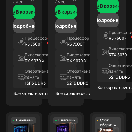
/ мес
/ мес
В корзину
В корзину
В корзину
Подробнее
Подробнее
Подробнее
Процессор
Процессор
Процессор
R5 7500F
R5 7500F
R5 7500F
Видеокарт
Видеокарта
Видеокарта
RTX 5070
RX 9070 XT
RX 9070 XT
12ГБ
Оперативн
16ГБ
16ГБ
Оперативная
Оперативная
память
память
память
32ГБ DDR5
16ГБ DDR5
32ГБ DDR5
Все характерист
Все характеристики
Все характеристики
В наличии
В наличии
Срок
сборки: 4-
8 дней