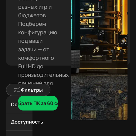
разных игр и
бюджетов.
Подберём
конфигурацию
под ваши
задачи — от
комфортного
Full HD до
производительных
решений для
Фильтры
2K и 4K.
Подобрать ПК за 60 сек
Сортировка
По
популярности
Доступность
Дешевле
В
Дороже