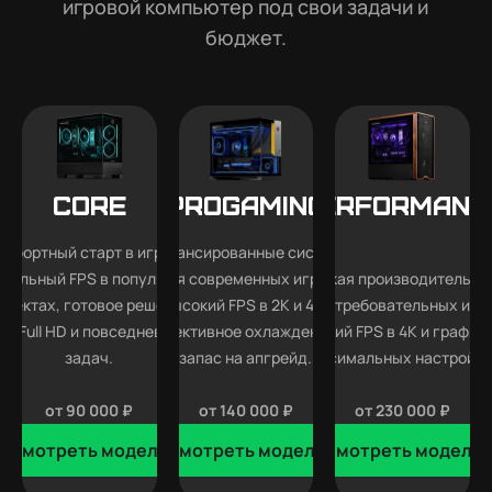
игровой компьютер под свои задачи и
бюджет.
Core
Progaming
Performanc
мфортный старт в играх —
Сбалансированные системы
абильный FPS в популярных
для современных игр —
Высокая производительно
роектах, готовое решение
высокий FPS в 2K и 4K,
для требовательных игр
ля Full HD и повседневных
эффективное охлаждение и
высокий FPS в 4K и графика
задач.
запас на апгрейд.
максимальных настройка
от 90 000 ₽
от 140 000 ₽
от 230 000 ₽
Смотреть модели
Смотреть модели
Смотреть модели