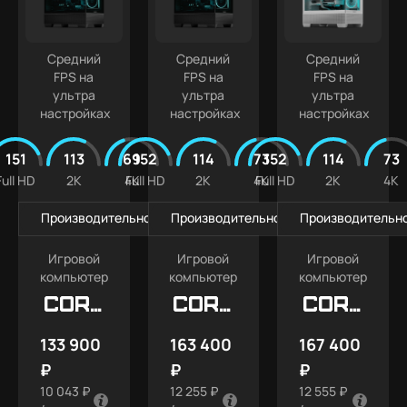
Средний
Средний
Средний
FPS на
FPS на
FPS на
ультра
ультра
ультра
настройках
настройках
настройках
151
113
69
152
114
73
152
114
73
Full HD
2K
4K
Full HD
2K
4K
Full HD
2K
4K
Производительность в играх
Производительность в играх
Производительно
Игровой
Игровой
Игровой
компьютер
компьютер
компьютер
Core
Core
Core
X5
X7
X7
133 900
163 400
167 400
SNOW
₽
₽
₽
10 043 ₽
12 255 ₽
12 555 ₽