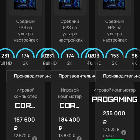
Средний
Средний
Средний
FPS на
FPS на
FPS на
ультра
ультра
ультра
настройках
настройках
настройках
231
174
109
231
174
109
203
153
98
Full HD
2K
4K
Full HD
2K
4K
Full HD
2K
4K
Производительность в играх
Производительность в играх
Производительно
Игровой
Игровой
Игровой компьютер
компьютер
компьютер
PROGAMING
CORE
CORE
235 000
X9
X9
167 600
184 400
₽
ULTRA
₽
₽
17 625 ₽
12 570 ₽
13 830 ₽
/ мес