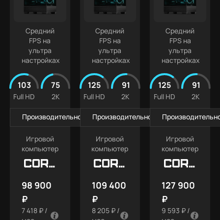
ПК
Intel
Кастомизированные
Core
Ultra 7
Средний
Средний
Средний
FPS на
FPS на
FPS на
ультра
ультра
ультра
настройках
настройках
настройках
103
75
125
91
125
91
Full HD
2K
Full HD
2K
Full HD
2K
Производительность в играх
Производительность в играх
Производительно
Игровой
Игровой
Игровой
компьютер
компьютер
компьютер
Core
Core
Core
X1
X2
X3
98 900
109 400
127 900
₽
₽
₽
7 418 ₽ /
8 205 ₽ /
9 593 ₽ /