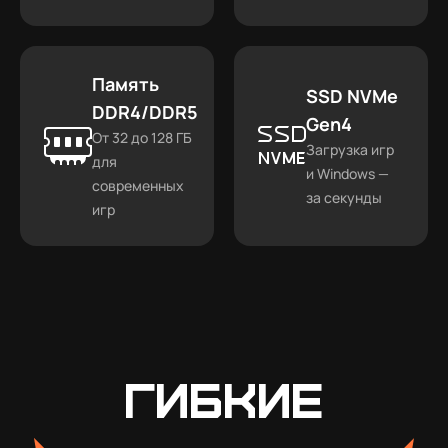
Память
SSD NVMe
DDR4/DDR5
Gen4
От 32 до 128 ГБ
Загрузка игр
для
и Windows —
современных
за секунды
игр
Гибкие