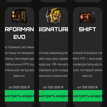
Performance
SIGNATURE
SHIFT
EVO
Кастомные системы с
идкостным охлаждением —
Полностью индивидуальный
Компактные игровые сист
низкие температуры,
дизайн под ваш проект —
Mini-ITX — высокая
стабильный FPS под
покраска, УФ-печать и
производительность в
длительной нагрузкой и
гравировка для создания
корпусе, который эконом
разгон.
уникального компьютера.
место.
от 500 000 ₽
от 150 000 ₽
от 150 000 ₽
Смотреть модели
Смотреть модели
Смотреть модели