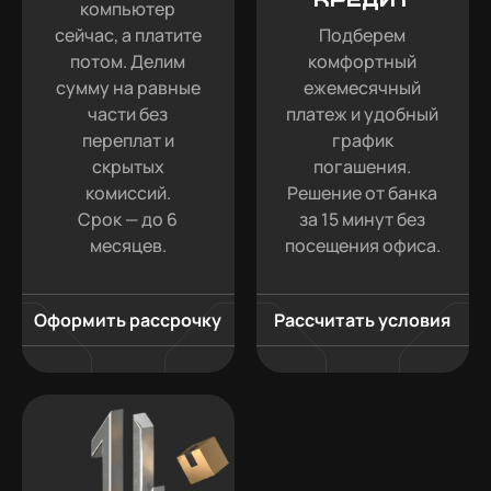
компьютер
сейчас, а платите
Подберем
потом. Делим
комфортный
сумму на равные
ежемесячный
части без
платеж и удобный
переплат и
график
скрытых
погашения.
комиссий.
Решение от банка
Срок — до 6
за 15 минут без
месяцев.
посещения офиса.
Оформить рассрочку
Рассчитать условия