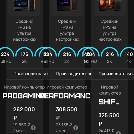
Средний
Средний
Средний
FPS на
FPS на
FPS на
ультра
ультра
ультра
настройках
настройках
настройках
234
175
112
284
216
140
284
216
140
Full HD
2K
4K
Full HD
2K
4K
Full HD
2K
4K
Производительность в играх
Производительность в играх
Производительно
Игровой компьютер
Игровой компьютер
Игровой
компьютер
PROGAMING
Performance
SHIFT
262 000
308 500
X5
325 500
₽
₽
₽
19 650 ₽
23 138 ₽
/ мес
/ мес
24 413 ₽