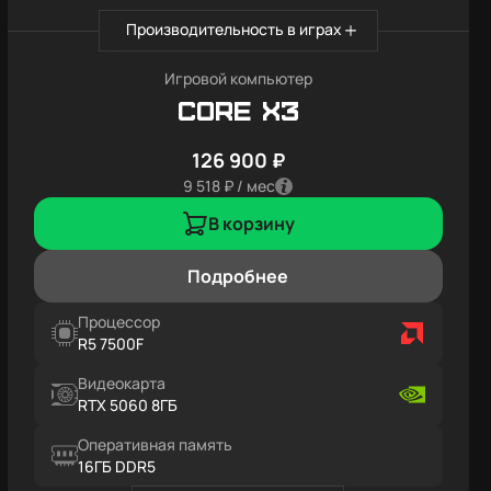
Производительность в играх
Игровой компьютер
Core X3
126 900 ₽
9 518 ₽ / мес
В корзину
Подробнее
Процессор
R5 7500F
Видеокарта
RTX 5060 8ГБ
Оперативная память
16ГБ DDR5