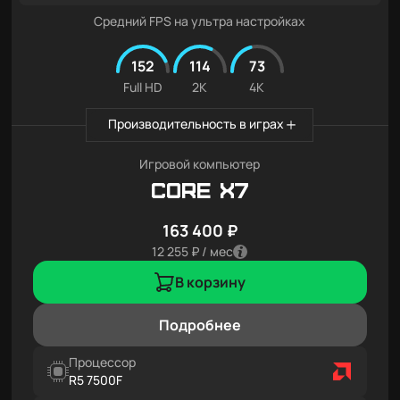
Средний FPS на ультра настройках
152
114
73
Full HD
2K
4K
Производительность в играх
Игровой компьютер
Core X7
163 400 ₽
12 255 ₽ / мес
В корзину
Подробнее
Процессор
R5 7500F