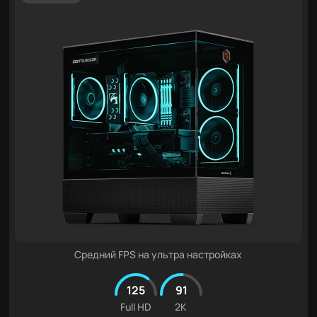
Средний FPS на ультра настройках
125
91
Full HD
2K