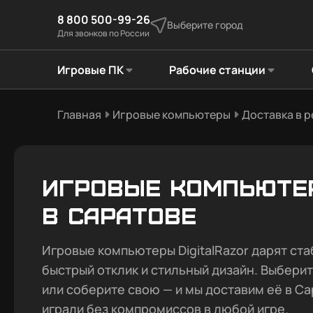
8 800 500-99-26
Выберите город
Для звонков по России
Игровые ПК
Рабочие станции
Главная
Игровые компьютеры
Доставка в 
Игровые компьюте
в Саратове
Игровые компьютеры DigitalRazor дарят ста
быстрый отклик и стильный дизайн. Выбери
или соберите свою — и мы доставим её в Са
играли без компромиссов в любой игре.