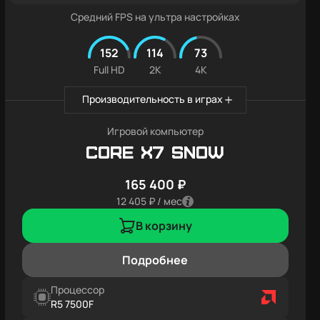
Средний FPS на ультра настройках
152
114
73
Full HD
2K
4K
Производительность в играх
Игровой компьютер
Core X7 SNOW
165 400 ₽
12 405 ₽ / мес
В корзину
Подробнее
Процессор
R5 7500F