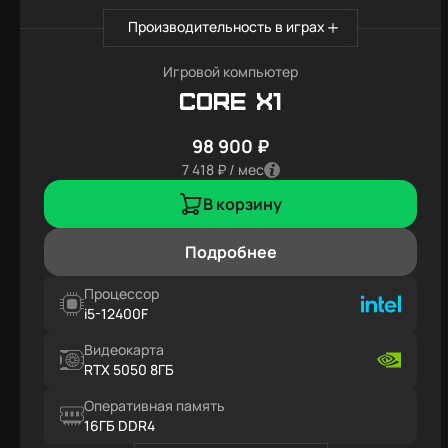
Производительность в играх
Игровой компьютер
Core X1
98 900 ₽
7 418 ₽ / мес
В корзину
Подробнее
Процессор
i5-12400F
Видеокарта
RTX 5050 8ГБ
Оперативная память
16ГБ DDR4