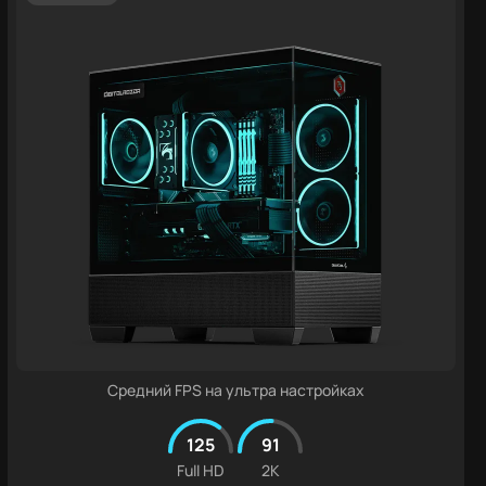
Средний FPS на ультра настройках
125
91
Full HD
2K