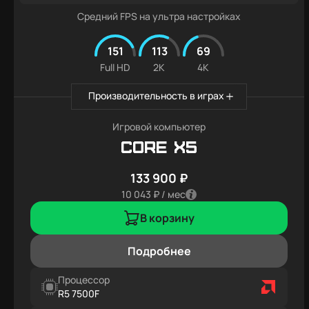
Средний FPS на ультра настройках
151
113
69
Full HD
2K
4K
Производительность в играх
Игровой компьютер
Core X5
133 900 ₽
10 043 ₽ / мес
В корзину
Подробнее
Процессор
R5 7500F