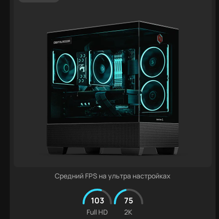
Средний FPS на ультра настройках
103
75
Full HD
2K