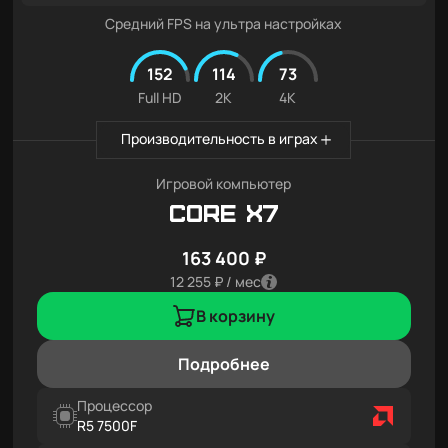
Средний FPS на ультра настройках
152
114
73
Full HD
2K
4K
Производительность в играх
Игровой компьютер
Core X7
163 400 ₽
12 255 ₽ / мес
В корзину
Подробнее
Процессор
R5 7500F