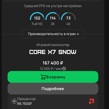
Средний FPS на ультра настройках
152
114
73
Full HD
2K
4K
Производительность в играх
Игровой компьютер
Core X7 SNOW
167 400 ₽
12 555 ₽ / мес
В корзину
Подробнее
Процессор
R5 7500F