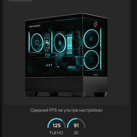
Средний FPS на ультра настройках
125
91
Full HD
2K