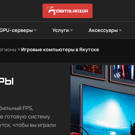
GPU-серверы
Услуги
Аксессуары
регионы
Игровые компьютеры в Якутске
ры
бильный FPS,
те готовую систему
утск, чтобы вы играли