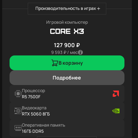
Производительность в играх
Игровой компьютер
Core X3
127 900 ₽
9 593 ₽ / мес
В корзину
Подробнее
Процессор
R5 7500F
Видеокарта
RTX 5060 8ГБ
Оперативная память
16ГБ DDR5