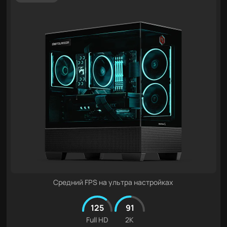
Средний FPS на ультра настройках
125
91
Full HD
2K