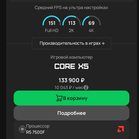
Средний FPS на ультра настройках
151
113
69
Full HD
2K
4K
Производительность в играх
Игровой компьютер
Core X5
133 900 ₽
10 043 ₽ / мес
В корзину
Подробнее
Процессор
R5 7500F