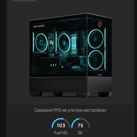
Средний FPS на ультра настройках
103
75
Full HD
2K