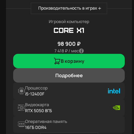
Производительность в играх
Игровой компьютер
Core X1
98 900 ₽
7 418 ₽ / мес
В корзину
Подробнее
Процессор
i5-12400F
Видеокарта
RTX 5050 8ГБ
Оперативная память
16ГБ DDR4