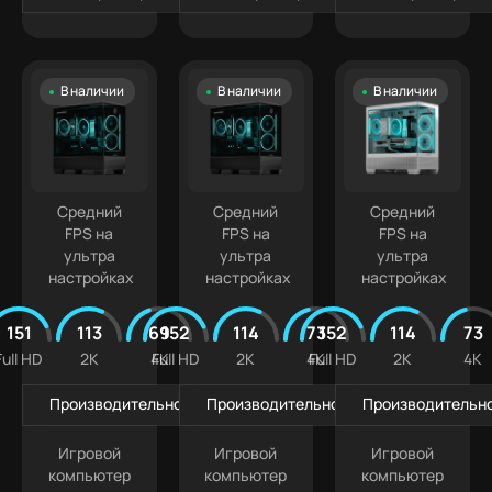
В наличии
В наличии
В наличии
Средний
Средний
Средний
FPS на
FPS на
FPS на
ультра
ультра
ультра
настройках
настройках
настройках
151
113
69
152
114
73
152
114
73
Full HD
2K
4K
Full HD
2K
4K
Full HD
2K
4K
Производительность в играх
Производительность в играх
Производительно
Игровой
Игровой
Игровой
компьютер
компьютер
компьютер