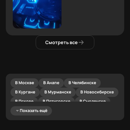
Смотреть все
В Москве
В Анапе
В Челябинске
В Кургане
В Мурманске
В Новосибирске
В Пскове
В Пятигорске
В Смоленске
В Сочи
Показать ещё
В Таганроге
В Великом Новгороде
В Вологде
В Воронеже
В Екатеринбурге
В Самаре