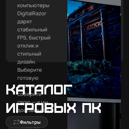
компьютеры
DigitalRazor
дарят
стабильный
FPS, быстрый
отклик и
стильный
дизайн.
Выберите
готовую
Каталог
систему или
соберите
свою — и мы
игровых ПК
доставим её в
Черкесск,
Фильтры
чтобы вы