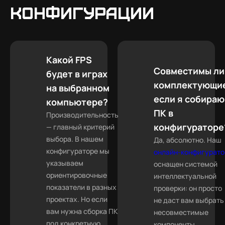
конфигурации
Какой FPS
Совместимы ли
будет в играх
комплектующи
на выбранном
если я собираю
компьютере?
ПК в
Производительность
конфигураторе
— главный критерий
выбора. В нашем
Да, абсолютно. Наш
конфигураторе мы
онлайн-конфигурато
указываем
оснащен системой
ориентировочные
интеллектуальной
показатели в разных
проверки: он просто
проектах. Но если
не даст вам выбрать
вам нужна сборка ПК
несовместимые
под конкретную
компоненты