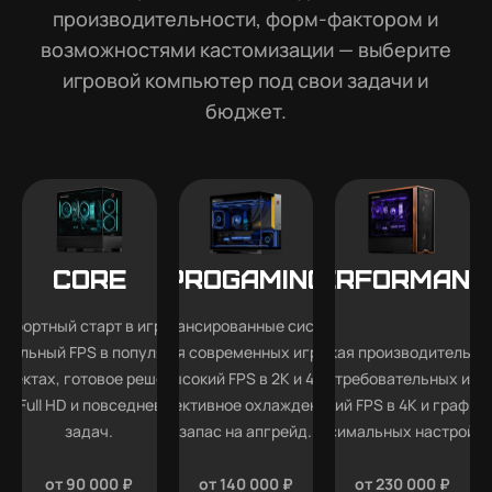
производительности, форм-фактором и
возможностями кастомизации — выберите
игровой компьютер под свои задачи и
бюджет.
Core
Progaming
Performanc
мфортный старт в играх —
Сбалансированные системы
абильный FPS в популярных
для современных игр —
Высокая производительно
роектах, готовое решение
высокий FPS в 2K и 4K,
для требовательных игр
ля Full HD и повседневных
эффективное охлаждение и
высокий FPS в 4K и графика
задач.
запас на апгрейд.
максимальных настройка
от 90 000 ₽
от 140 000 ₽
от 230 000 ₽