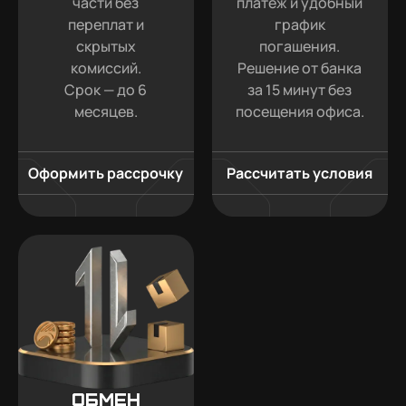
части без
платеж и удобный
переплат и
график
скрытых
погашения.
комиссий.
Решение от банка
Срок — до 6
за 15 минут без
месяцев.
посещения офиса.
Оформить рассрочку
Рассчитать условия
Обмен