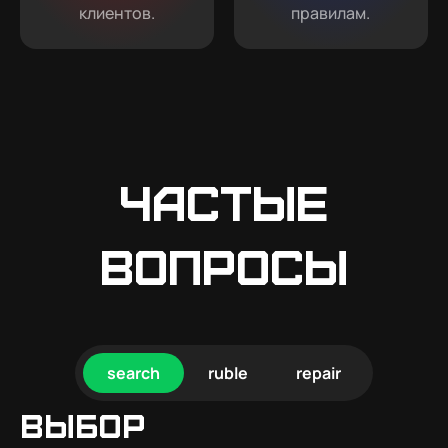
клиентов.
правилам.
Частые
вопросы
search
ruble
repair
Выбор