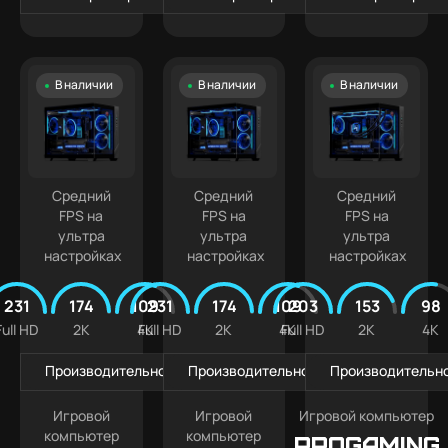
В наличии
В наличии
В наличии
Средний
Средний
Средний
FPS на
FPS на
FPS на
ультра
ультра
ультра
настройках
настройках
настройках
231
174
109
231
174
109
203
153
98
Full HD
2K
4K
Full HD
2K
4K
Full HD
2K
4K
Производительность в играх
Производительность в играх
Производительно
Игровой
Игровой
Игровой компьютер
компьютер
компьютер
PROGAMING