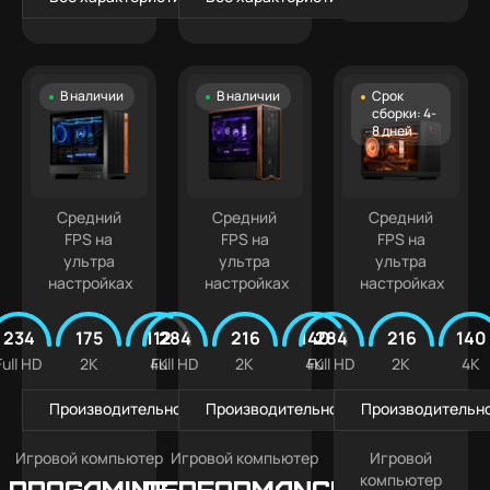
В наличии
В наличии
Срок
сборки: 4-
8 дней
Средний
Средний
Средний
FPS на
FPS на
FPS на
ультра
ультра
ультра
настройках
настройках
настройках
234
175
112
284
216
140
284
216
140
Full HD
2K
4K
Full HD
2K
4K
Full HD
2K
4K
Производительность в играх
Производительность в играх
Производительно
Игровой компьютер
Игровой компьютер
Игровой
компьютер
PROGAMING
Performance