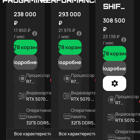
SHIFT
238 000
293 000
X5
308 500
₽
₽
₽
17 850 ₽
21 975 ₽
/ мес
/ мес
23 138 ₽
/ мес
В корзину
В корзину
В корзину
Подробнее
Подробнее
Подробнее
Процессор
Процессор
R7
R7
7800X3D
7800X3D
Видеокарта
Видеокарта
Процессор
RTX 5070
RTX 5070 Ti
R7
12ГБ
16ГБ
7800X3D
Оперативная
Оперативная
Видеокарт
память
память
RTX 5070 Ti
32ГБ DDR5
32ГБ DDR5
16ГБ
RGB
RGB
Оперативн
Все характеристики
Все характеристики
память