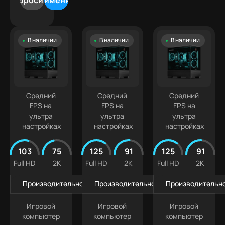
Сбросить
Применить
500
5070
Лучшая
9
000 ₽
Ti
цена
Intel
500
Белые
Core
000 ₽
В наличии
В наличии
В наличии
ПК
Ultra
+
Компактные
5
ПК
Intel
Кастомизированные
Core
Ultra 7
Средний
Средний
Средний
FPS на
FPS на
FPS на
ультра
ультра
ультра
настройках
настройках
настройках
103
75
125
91
125
91
Full HD
2K
Full HD
2K
Full HD
2K
Производительность в играх
Производительность в играх
Производительно
Игровой
Игровой
Игровой
компьютер
компьютер
компьютер