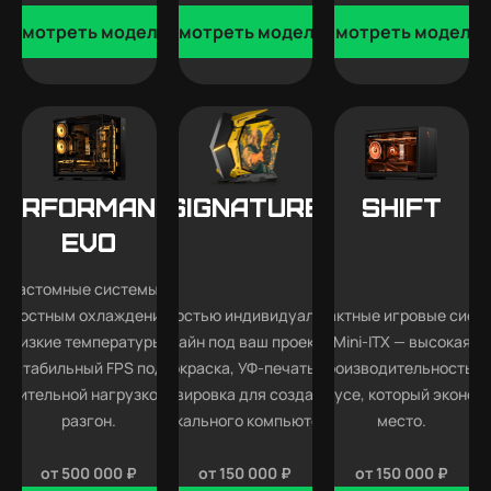
Смотреть модели
Смотреть модели
Смотреть модели
Performance
SIGNATURE
SHIFT
EVO
Кастомные системы с
идкостным охлаждением —
Полностью индивидуальный
Компактные игровые сист
низкие температуры,
дизайн под ваш проект —
Mini-ITX — высокая
стабильный FPS под
покраска, УФ-печать и
производительность в
длительной нагрузкой и
гравировка для создания
корпусе, который эконом
разгон.
уникального компьютера.
место.
от 500 000 ₽
от 150 000 ₽
от 150 000 ₽