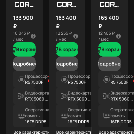
Core
Core
Core
X5
X7
X7
133 900
163 400
165 400
SNOW
₽
₽
₽
10 043 ₽
12 255 ₽
12 405 ₽
/ мес
/ мес
/ мес
В корзину
В корзину
В корзину
Подробнее
Подробнее
Подробнее
Процессор
Процессор
Процессор
R5 7500F
R5 7500F
R5 7500F
Видеокарта
Видеокарта
Видеокарт
RTX 5060 Ti
RTX 5060 Ti
RTX 5060 Ti
8ГБ
16ГБ
16ГБ
Оперативная
Оперативная
Оперативн
память
память
память
16ГБ DDR5
16ГБ DDR5
16ГБ DDR5
Все характеристики
Все характеристики
Все характерист