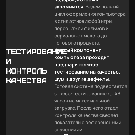
запомнится.
Ведем полный
цикл оформления компьютера
в стилистике любой игры,
персонажей фильмов и
сериалов от макета до
готового продукта.
Каждый компонент
Тестирование
компьютера проходит
и
предварительное
контроль
тестирование на качество,
шум и другие дефекты.
качества
Готовая система подвергается
стресс-тестированию до 48
часов на максимальной
загрузке. После чего отдел
контроля качества сверяет
показатели с референсными
значениями.