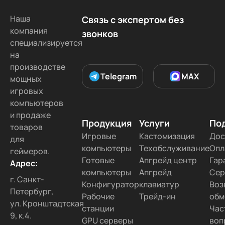
ПК для Full HD
Для 2K Гейминга
Наша
Связь с экспертом без
Для 4K Гейминга
VR Ready
компания
звонков
ПК для стримов
Для киберспорта
специализируется
на
Для работы и учебы
ПК для Fortnite
производстве
ПК в рассрочку
ПК в кредит
1 ТБ SSD
Telegram
MAX
мощных
16 ГБ RAM
32 ГБ RAM
Черного цвета
игровых
компьютеров
Подобрать под игру
и продаже
Продукция
Услуги
По
товаров
Игровые
Кастомизация
Дос
для
компьютеры
Техобслуживание
Опл
геймеров.
Готовые
Апгрейд центр
Гар
Адрес:
компьютеры
Апгрейд
Сер
г. Санкт-
Конфигуратор
клавиатур
Воз
Петербург,
Рабочие
Трейд-ин
обм
ул. Кронштадтская
станции
Час
9, к.4.
GPU серверы
воп