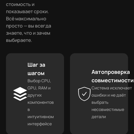
стоимость и
показывает сроки.
Всё максимально
просто — вы всегда
знаете, что и зачем
выбираете.
Шаг за
Автопроверка
шагом
совместимости
Выбор CPU,
GPU, RAM и
Система исключает
других
ошибки и не даёт
компонентов
выбрать
в
несовместимые
интуитивном
детали
интерфейсе