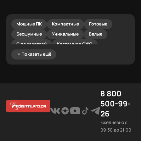
Мощные ПК
Компактные
Готовые
Бесшумные
Уникальные
Белые
C подсветкой
Кастомное СЖО
С GeForce RTX 5060 Ti
Показать ещё
С GeForce RTX 5070
С GeForce RTX 5080
С GeForce RTX 5090
С GeForce RTX
На базе AMD Ryzen 5
На базе AMD Ryzen 7
На базе AMD Ryzen 9
8 800
На базе AMD Ryzen
На базе Intel Core i5
500-99-
На базе Intel Core i7
На базе Intel Core i9
26
На базе Intel Core
До 100.000 Р
Ежедневно с
За 150.000 Р
За 200.000 Р
От 300.000 ₽
09:30 до 21:00
От 500.000 ₽
От 700.000 ₽
За 1.000.000 Р