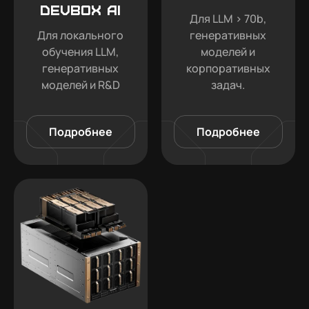
DEVBOX AI
Для LLM > 70b,
Для локального
генеративных
обучения LLM,
моделей и
генеративных
корпоративных
моделей и R&D
задач.
Подробнее
Подробнее