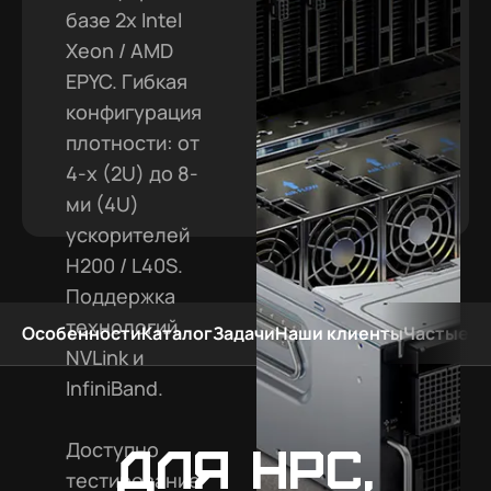
базе 2x Intel
Xeon / AMD
EPYC. Гибкая
конфигурация
плотности: от
4-х (2U) до 8-
ми (4U)
ускорителей
H200 / L40S.
Поддержка
технологий
Особенности
Каталог
Задачи
Наши клиенты
Частые в
NVLink и
InfiniBand.
Доступно
Для HPC,
тестирование