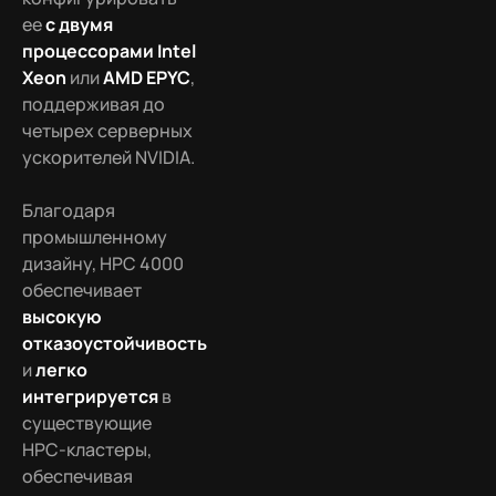
ее
с двумя
процессорами
Intel
Xeon
или
AMD EPYC
,
поддерживая до
четырех серверных
ускорителей NVIDIA.
Благодаря
промышленному
дизайну, HPC 4000
обеспечивает
высокую
отказоустойчивость
и
легко
интегрируется
в
существующие
HPC-кластеры,
обеспечивая