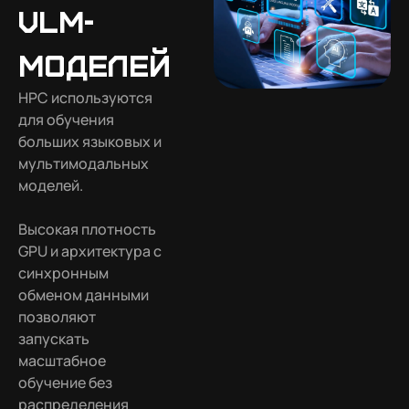
VLM-
моделей
HPC используются
для обучения
больших языковых и
мультимодальных
моделей.
Высокая плотность
GPU и архитектура с
синхронным
обменом данными
позволяют
запускать
масштабное
обучение без
распределения