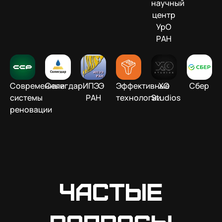
научный
центр
УрО
РАН
Современные
Селигдар
ИПЭЭ
Эффективные
XO
Сбер
системы
РАН
технологии
Studios
реновации
Частые