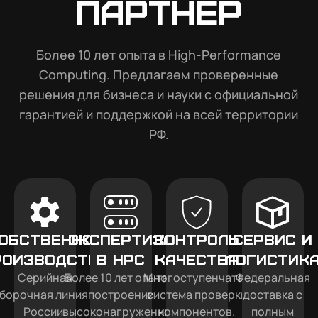
партнер
Более 10 лет опыта в High-Performance
Computing. Предлагаем проверенные
решения для бизнеса и науки с официальной
гарантией и поддержкой на всей территории
РФ.
обственное
Экспертиза
Контроль
Сервис и
роизводство
в HPC
качества
логистик
Серийная
Более 10 лет опыта в
Многоступенчатая
Федеральная
борочная линия в
построении
система проверки
доставка с
России.
высоконагруженных
компонентов.
полным