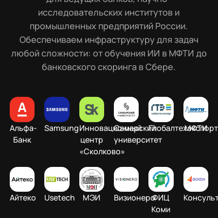
исследовательских институтов и
промышленных предприятий России.
Обеспечиваем инфраструктуру для задач
любой сложности: от обучения ИИ в МФТИ до
банковского скоринга в Сбере.
Альфа-
Samsung
Инновационный
Самарский
Глобалтехэкспор
МФТИ
Банк
центр
университет
«Сколково»
Айтеко
Usetech
МЭИ
Визионеро
ФИЦ
Консуль
Коми