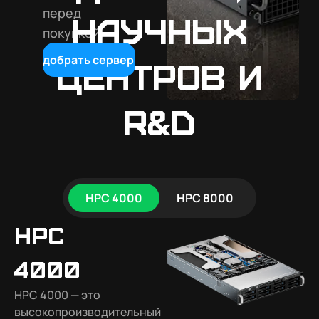
перед
научных
покупкой.
Подобрать сервер
центров и
R&D
HPC 4000
HPC 8000
HPC
4000
HPC 4000 — это
высокопроизводительный