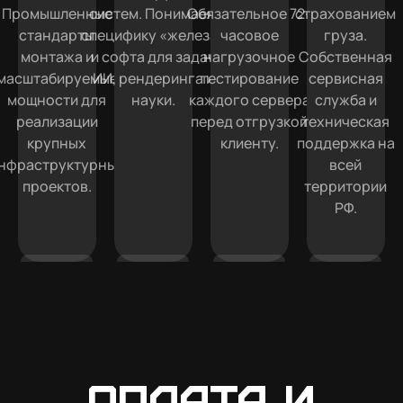
Промышленные
систем. Понимаем
Обязательное 72-
страхованием
стандарты
специфику «железа»
часовое
груза.
монтажа и
и софта для задач
нагрузочное
Собственная
масштабируемые
ИИ, рендеринга и
тестирование
сервисная
мощности для
науки.
каждого сервера
служба и
реализации
перед отгрузкой
техническая
крупных
клиенту.
поддержка на
нфраструктурных
всей
проектов.
территории
РФ.
Оплата и