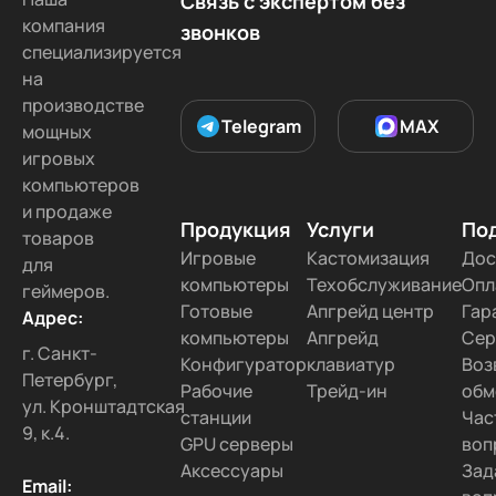
Связь с экспертом без
компания
звонков
специализируется
на
производстве
Telegram
MAX
мощных
игровых
компьютеров
и продаже
Продукция
Услуги
По
товаров
Игровые
Кастомизация
Дос
для
компьютеры
Техобслуживание
Опл
геймеров.
Готовые
Апгрейд центр
Гар
Адрес:
компьютеры
Апгрейд
Сер
г. Санкт-
Конфигуратор
клавиатур
Воз
Петербург,
Рабочие
Трейд-ин
обм
ул. Кронштадтская
станции
Час
9, к.4.
GPU серверы
воп
Аксессуары
Зад
Email: