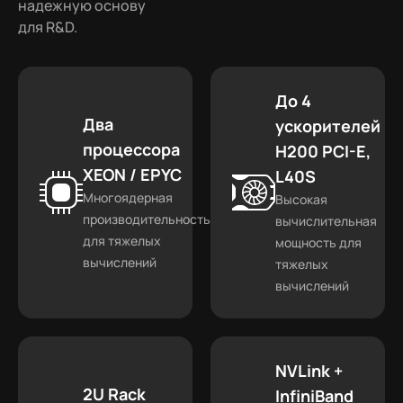
надежную основу
для R&D.
До 4
Два
ускорителей
процессора
H200 PCI-E,
XEON / EPYC
L40S
Многоядерная
Высокая
производительность
вычислительная
для тяжелых
мощность для
вычислений
тяжелых
вычислений
NVLink +
2U Rack
InfiniBand