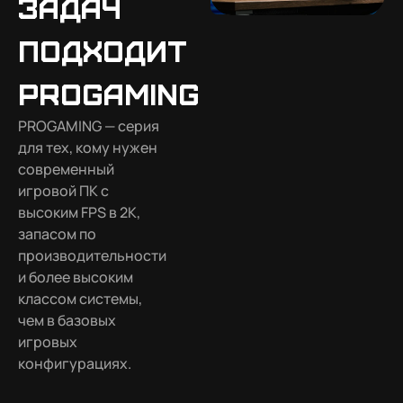
задач
подходит
PROGAMING
PROGAMING — серия
для тех, кому нужен
современный
игровой ПК с
высоким FPS в 2K,
запасом по
производительности
и более высоким
классом системы,
чем в базовых
игровых
конфигурациях.