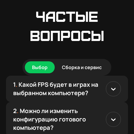
Частые
вопросы
Выбор
Сборка и сервис
1
.
Какой FPS будет в играх на
выбранном компьютере?
2
.
Можно ли изменить
конфигурацию готового
компьютера?