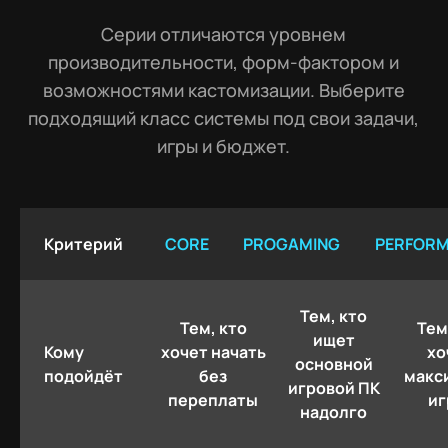
Серии отличаются уровнем
производительности, форм-фактором и
возможностями кастомизации. Выберите
подходящий класс системы под свои задачи,
игры и бюджет.
Критерий
CORE
PROGAMING
PERFOR
Тем, кто
Тем, кто
Тем
ищет
Кому
хочет начать
хо
основной
подойдёт
без
макс
игровой ПК
переплаты
иг
надолго