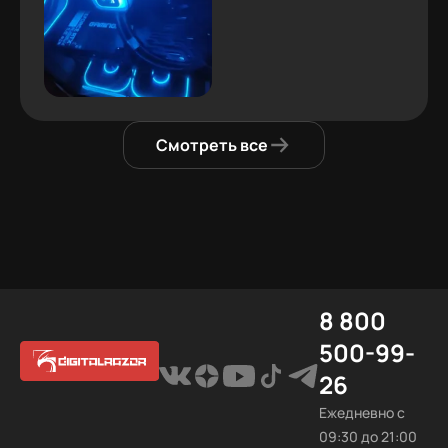
Смотреть все
8 800
500-99-
26
Ежедневно с
09:30 до 21:00