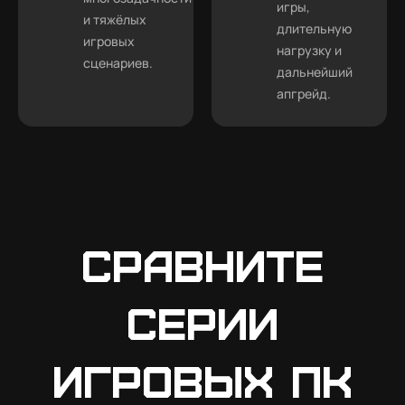
игры,
и тяжёлых
длительную
игровых
нагрузку и
сценариев.
дальнейший
апгрейд.
Сравните
серии
игровых ПК