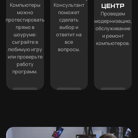
Компьютеры
Консультант
Центр
можно
поможет
Проведем
протестировать
сделать
модернизацию,
прямо в
выбор и
обслуживание
шоуруме:
ответит на
и ремонт
сыграйте в
все
компьютеров.
любимую игру
вопросы.
или проверьте
работу
программ.