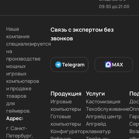
09:30 до 21:00
Наша
Связь с экспертом без
компания
звонков
специализируется
на
производстве
Telegram
MAX
мощных
игровых
компьютеров
и продаже
Продукция
Услуги
По
товаров
Игровые
Кастомизация
Дос
для
компьютеры
Техобслуживание
Опл
геймеров.
Готовые
Апгрейд центр
Гар
Адрес:
компьютеры
Апгрейд
Сер
г. Санкт-
Конфигуратор
клавиатур
Воз
Петербург,
Рабочие
Трейд-ин
обм