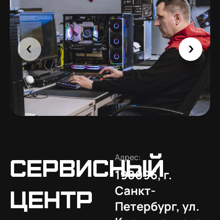
Адрес:
Сервисный
198096, г.
Санкт-
центр
Петербург, ул.