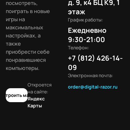
д. 9, к4 БЦ К9, 1
посмотреть,
этаж
поиграть в новые
игры на
График работы:
максимальных
Ежедневно
настройках, а
9:30-21:00
также
Телефон:
приобрести себе
+7 (812) 426-14-
понравившиеся
09
компьютеры.
Электронная почта:
Откроется
order@digital-razor.ru
на сайте:
остроить маршрут
Яндекс
Карты