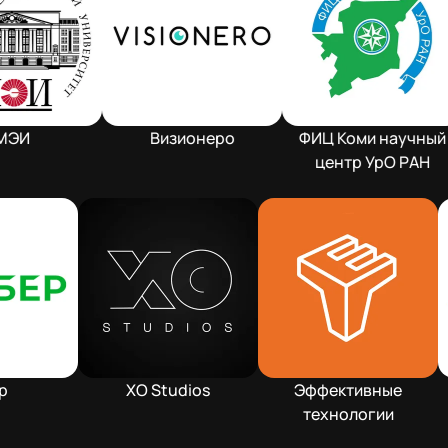
Визионеро
ФИЦ Коми научный
центр УрО РАН
Сбер
XO Studios
Эффективные
технологии