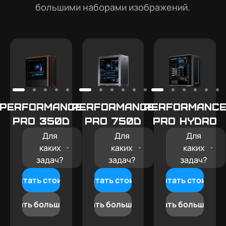
большими наборами изображений.
Performance
Performance
Performanc
Pro 350D
Pro 750D
Pro HYDRO
Для
Для
Для
каких
каких
каких
задач?
задач?
задач?
ассчитать стоимость
Рассчитать стоимость
Рассчитать стоимос
Узнать больше
Узнать больше
Узнать больше