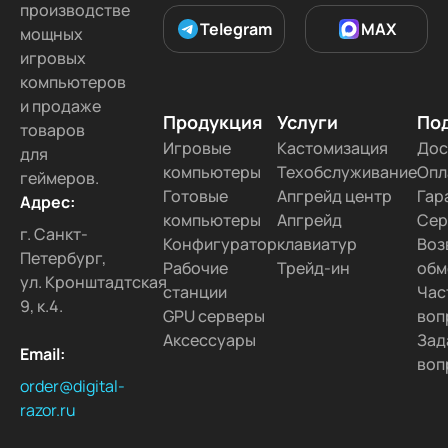
производстве
Telegram
MAX
мощных
игровых
компьютеров
и продаже
Продукция
Услуги
По
товаров
Игровые
Кастомизация
Дос
для
компьютеры
Техобслуживание
Опл
геймеров.
Готовые
Апгрейд центр
Гар
Адрес:
компьютеры
Апгрейд
Сер
г. Санкт-
Конфигуратор
клавиатур
Воз
Петербург,
Рабочие
Трейд-ин
обм
ул. Кронштадтская
станции
Час
9, к.4.
GPU серверы
воп
Аксессуары
Зад
Email:
воп
order@digital-
razor.ru