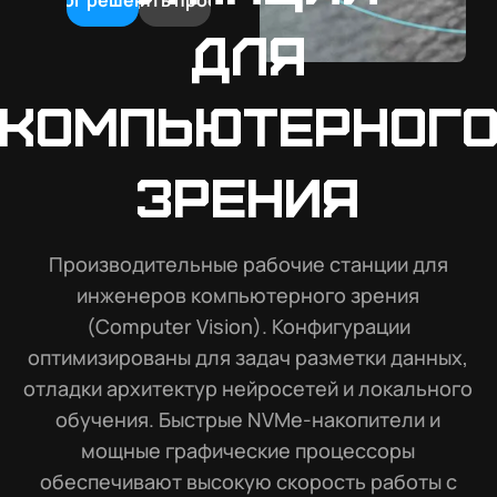
Каталог решений
Обсудить проект
для
компьютерног
зрения
Производительные рабочие станции для
инженеров компьютерного зрения
(Computer Vision). Конфигурации
оптимизированы для задач разметки данных,
отладки архитектур нейросетей и локального
обучения. Быстрые NVMe-накопители и
мощные графические процессоры
обеспечивают высокую скорость работы с