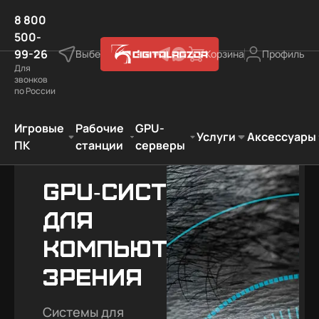
8 800
500-
99-26
Выберите город
Корзина
Профиль
Для
звонков
по России
нции для ИИ и научных расчётов
Компьютерное зрение
Игровые
Рабочие
GPU-
Услуги
Аксессуары
ПК
станции
серверы
GPU‑системы
для
компьютерного
зрения
Системы для