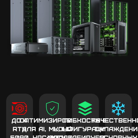
До 4
Оптимизировано
Гибкость в
Качественн
RTX
для AI, ML, LLM и
конфигурации и
охлаждени
5090
HPC-задач
масштабируемость
основных