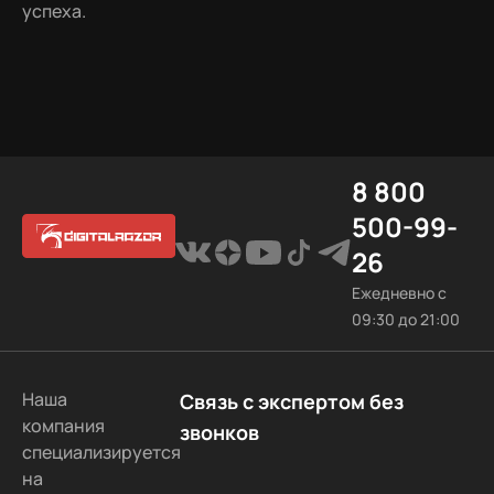
успеха.
8 800
500-99-
26
Ежедневно с
09:30 до 21:00
Наша
Связь с экспертом без
компания
звонков
специализируется
на