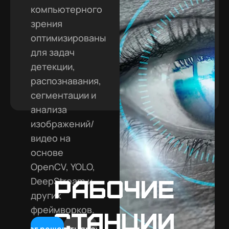
компьютерного
зрения
оптимизированы
для задач
детекции,
распознавания,
сегментации и
анализа
изображений/
видео на
основе
OpenCV, YOLO,
Рабочие
DeepStream и
других
фреймворков.
станции