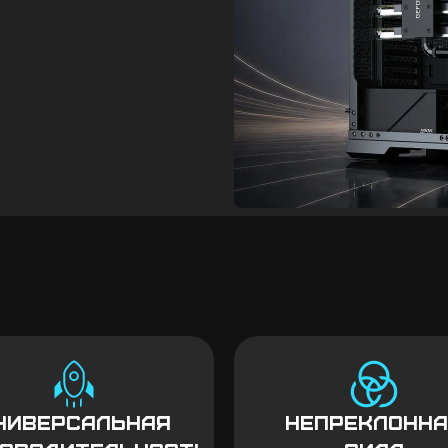
ниверсальная
Непреклонн