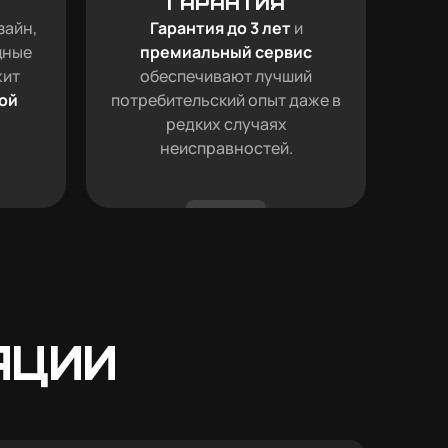
гарантия
зайн,
Гарантия до 3 лет
и
щные
премиальный сервис
жит
обеспечивают лучший
ой
потребительский опыт даже в
редких случаях
неисправностей.
ации