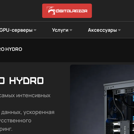
GPU-серверы
Услуги
Аксессуары
RO HYDRO
o HYDRO
самых интенсивных
 данных, ускоренная
усственного
ринг.