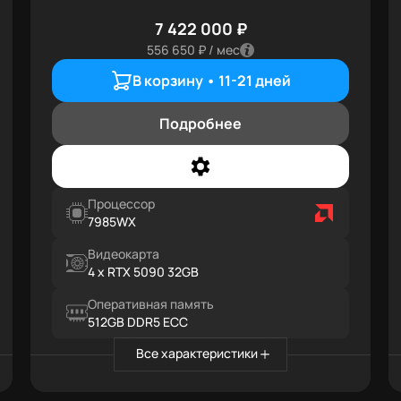
7 422 000 ₽
556 650 ₽ / мес
В корзину •
11-21 дней
Подробнее
Процессор
7985WX
Видеокарта
4 x RTX 5090 32GB
Оперативная память
512GB DDR5 ECC
Все характеристики