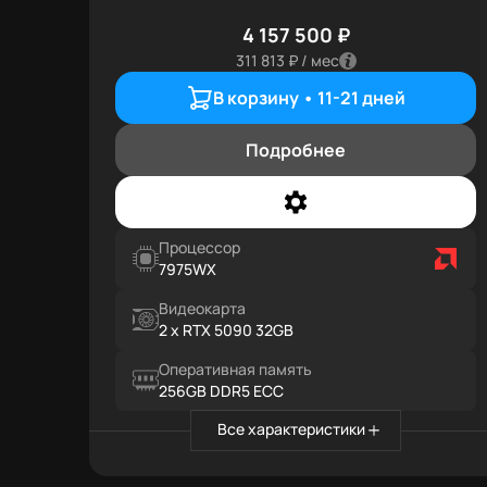
4 157 500 ₽
311 813 ₽ / мес
В корзину •
11-21 дней
Подробнее
Процессор
7975WX
Видеокарта
2 x RTX 5090 32GB
Оперативная память
256GB DDR5 ECC
Все характеристики