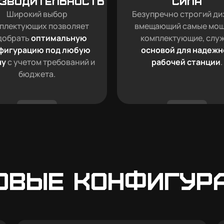
зводительность
Сила
Широкий выбор
Безупречно строгий ди
плектующих позволяет
вмещающий самые мо
добрать
оптимальную
комплектующие, слу
фигурацию под любую
основой для надежн
чу
с учетом требований и
рабочей станции
.
бюджета.
овые конфигур