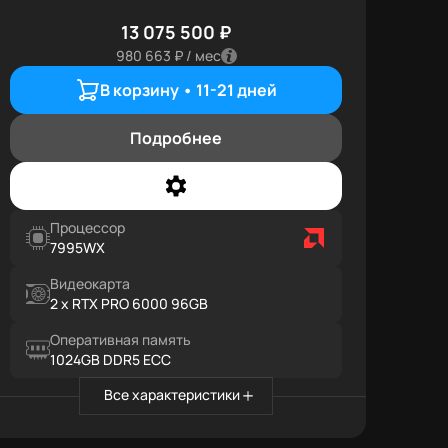
13 075 500 ₽
980 663 ₽ / мес
В корзину •
11-21 дней
Подробнее
Процессор
7995WX
Видеокарта
2 x RTX PRO 6000 96GB
Оперативная память
1024GB DDR5 ECC
Все характеристики