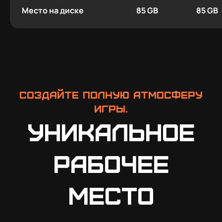
Место на диске
85 GB
85 GB
Создайте полную атмосферу
игры.
Уникальное
рабочее
место