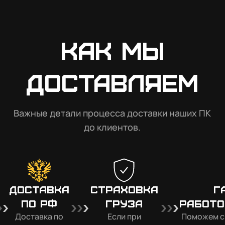
Как мы
доставляем
Важные детали процесса доставки наших ПК
до клиентов.
Доставка
Страховка
Г
по РФ
груза
работо
Доставка по
Если при
Поможем с