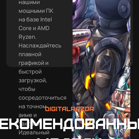
нашими
мощными ПК
на базе Intel
Core и AMD
Ryzen.
Наслаждайтесь
плавной
графикой и
быстрой
загрузкой,
чтобы
сосредоточиться
на точном
DigitalRazor
аиме и
екомендованн
тактике.
Идеальный