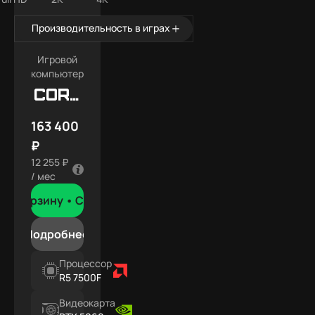
Производительность в играх
Игровой
компьютер
Core
X7
163 400
₽
12 255 ₽
/ мес
В корзину •
Сегодня
Подробнее
Процессор
R5 7500F
Видеокарта