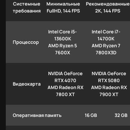
Системные
Минимальные
Рекомендованные
требования
FullHD, 144 FPS
2K, 144 FPS
Intel Core i5-
Intel Core i7-
13600K
14700K
Процессор
AMD Ryzen 5
AMD Ryzen 7
7600X
7800X3D
NVIDIA GeForce
NVIDIA GeForce
RTX 4070
RTX 5080
Видеокарта
AMD Radeon RX
AMD Radeon RX
7800 XT
7900 XT
Оперативная память
16 GB
32 GB