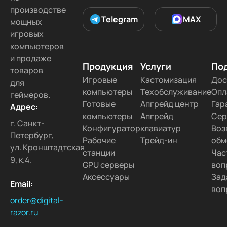
производстве
ПК в рассрочку
ПК в кредит
1 ТБ SSD
Telegram
MAX
мощных
16 ГБ RAM
32 ГБ RAM
Черного цвета
игровых
компьютеров
Подобрать под игру
и продаже
Продукция
Услуги
По
товаров
Игровые
Кастомизация
Дос
для
компьютеры
Техобслуживание
Опл
геймеров.
Готовые
Апгрейд центр
Гар
Адрес:
компьютеры
Апгрейд
Сер
г. Санкт-
Конфигуратор
клавиатур
Воз
Петербург,
Рабочие
Трейд-ин
обм
ул. Кронштадтская
станции
Час
9, к.4.
GPU серверы
воп
Аксессуары
Зад
Email:
воп
order@digital-
razor.ru