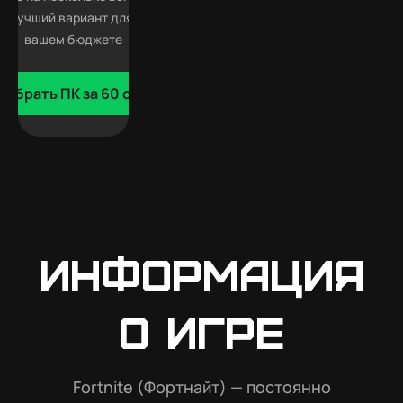
 лучший вариант для Fortnite в
вашем бюджете
добрать ПК за 60 сек
Информация
о игре
Fortnite (Фортнайт) — постоянно