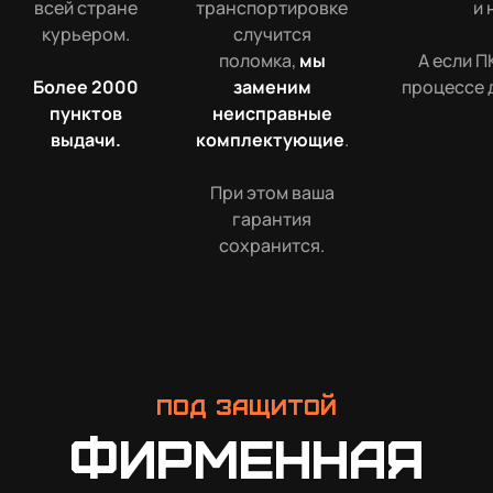
всей стране
транспортировке
и 
курьером.
случится
поломка,
мы
А если П
Более 2000
заменим
процессе 
пунктов
неисправные
выдачи.
комплектующие
.
При этом ваша
гарантия
сохранится.
Под защитой
Фирменная