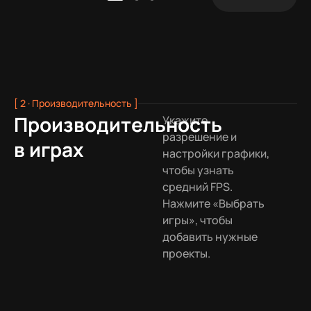
[ 2 · Производительность ]
Производительность
Укажите
разрешение и
в играх
настройки графики,
чтобы узнать
средний FPS.
Нажмите «Выбрать
игры», чтобы
добавить нужные
проекты.