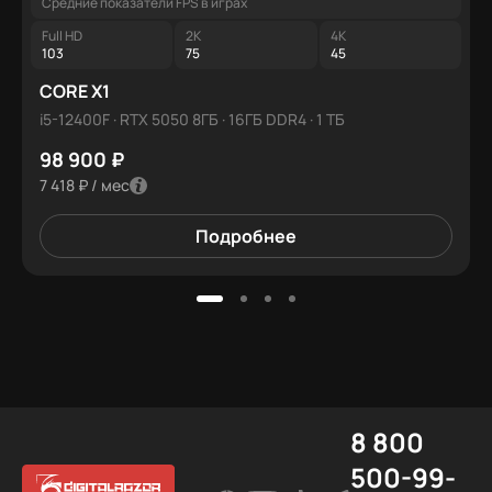
Средние показатели FPS в играх
Full HD
2K
4K
103
75
45
CORE X1
i5-12400F · RTX 5050 8ГБ · 16ГБ DDR4 · 1 ТБ
98 900 ₽
7 418 ₽ / мес
Подробнее
8 800
500-99-