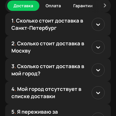
Доставка
Оплата
изучал найденные сайты:
Гарантии
Сбор
предлагаемые сборки,
конфигураторы ПК, цены,
1
.
Сколько стоит доставка в
условия доставки, виды
Санкт-Петербург
оплаты и прочее. Выделил
для себя три сайта
2
.
Сколько стоит доставка в
(digital-razor в том числе),
определился с бюджетом,
Москву
примерной конфигурацией.
Перейдем к первым плюсам
3
.
Сколько стоит доставка в
Вашей кампании: 1. Хоть и
мой город?
немного, но цены были
ниже конкурентов по
многим комплектующим. 2.
4
.
Мой город отсутствует в
Бесплатная доставка по
списке доставки
России. Бесплатная! Забегу
вперед: от Питера до
5
.
Я переживаю за
Сибири, где я живу, -