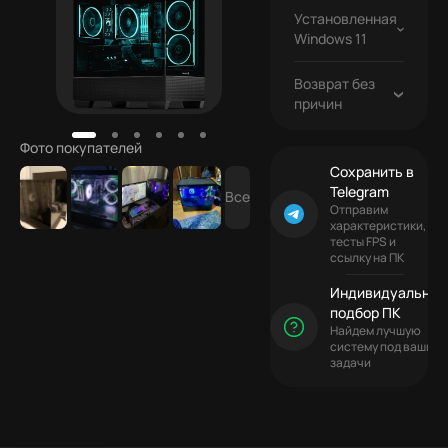
Установленная
1 700
Windows 11
₽
Возврат без
причин
Фото покупателей
Сохранить в
Telegram
Все
Отправим
характеристики,
тесты FPS и
ссылку на ПК
Индивидуальный
подбор ПК
Найдем лучшую
систему под ваши
задачи