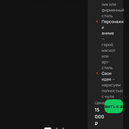
ник или
фирменный
стиль
Персонажи
и
аниме
—
герой,
маскот
или
арт-
стиль
Своя
идея
—
нарисуем
полностью
с нуля
Цена
Добавить к зак
15
000
₽