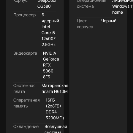
Корпус
DeepCool
Операционная
Лицензио
CG380
система
Windows 1
home
Процессор
6-
ядерный
Цвет
Черный
Intel
корпуса
Core i5-
12400F
2.5GHz
Видеокарта
NVIDIA
GeForce
RTX
5060
8ГБ
Системная
Материнская
плата
плата H610M
Оперативная
16ГБ
память
(2x8ГБ)
DDR4
3200МГц
Охлаждение
Воздушная
система