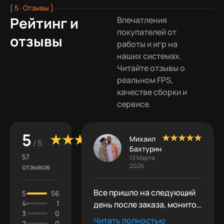
[ 5 · Отзывы ]
Рейтинг и
Впечатления
покупателей от
отзывы
работы и игр на
наших системах.
Читайте отзывы о
реальном FPS,
качестве сборки и
сервисе.
5
Михаил
/ 5
Бахтурин
57
13 Марта
2026
отзывов
Все пришло на следующий
5
56
4
1
день после заказа, монитор
3
0
взят там же, все летает,
Читать полностью
2
0