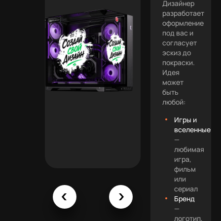
Дизайнер
разработает
оформление
под вас и
согласует
эскиз до
покраски.
Идея
может
быть
любой:
Игры и
вселенные
—
любимая
игра,
фильм
или
сериал
Бренд
—
логотип,