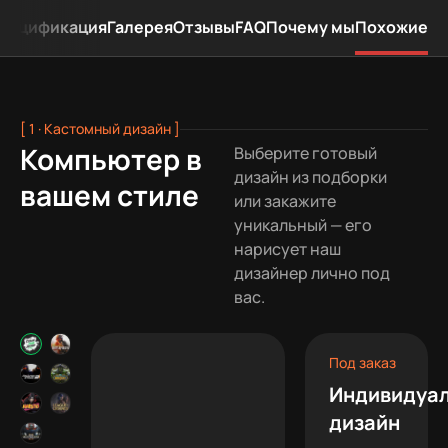
пецификация
Галерея
Отзывы
FAQ
Почему мы
Похожие
[ 1 · Кастомный дизайн ]
Компьютер в
Выберите готовый
дизайн из подборки
вашем стиле
или закажите
уникальный — его
нарисует наш
дизайнер лично под
вас.
Под заказ
Индивидуа
дизайн