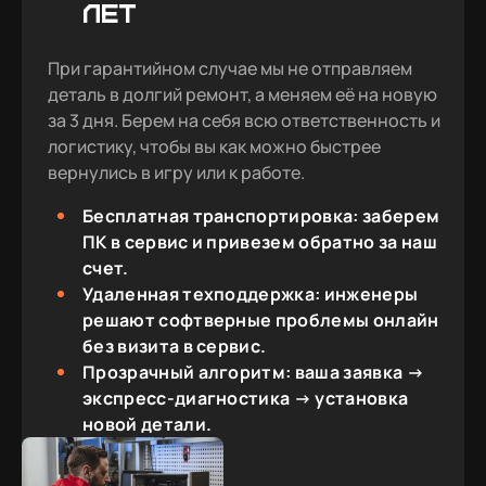
ЛЕТ
менеджером различные
варианты (была переписка
При гарантийном случае мы не отправляем
в ватсапе), также
деталь в долгий ремонт, а меняем её на новую
познакомили с линейкой
за 3 дня. Берем на себя всю ответственность и
CORE - на которой в
логистику, чтобы вы как можно быстрее
итоге и остановился (она
вернулись в игру или к работе.
чуть выгоднее и несколько
мощнее за ту же цену, если
Бесплатная транспортировка: заберем
собирать самому в
ПК в сервис и привезем обратно за наш
конфигураторе) - можно
счет.
поставить 3 (третий) плюс.
Удаленная техподдержка: инженеры
Дальше следующий плюс
решают софтверные проблемы онлайн
digital-razor.ru: 4. Из-за
без визита в сервис.
наплыва клиентов (по
Прозрачный алгоритм: ваша заявка →
понятным причинам), моя
экспресс-диагностика → установка
новая заявка не
новой детали.
рассматривалась пару
дней - и цена на мою