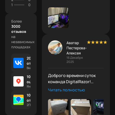
спасибо!
1
0
Более
3000
отзывов
на
независимых
Аватар
площадках
Пестерова-
Алексея
16 Декабря
2000 +
2025
отзывов
Вконтакте
Доброго времени суток
1000 +
команда DigitalRazor!
оценок
Яндекс.Отзывы
Начну издалека, но
Читать полностью
постараюсь коротко
100 +
(PS^не получилось :)).
отзывов
2ГИС
Выбором игрового ПК
занялся примерно с конца