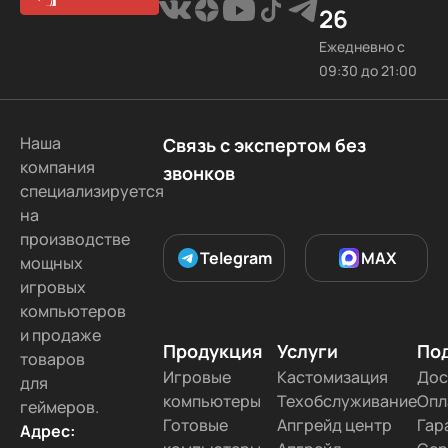
26
Ежедневно с
09:30 до 21:00
Наша
Связь с экспертом без
компания
звонков
специализируется
на
производстве
Telegram
MAX
мощных
игровых
компьютеров
и продаже
Продукция
Услуги
По
товаров
Игровые
Кастомизация
Дос
для
компьютеры
Техобслуживание
Опл
геймеров.
Готовые
Апгрейд центр
Гар
Адрес: