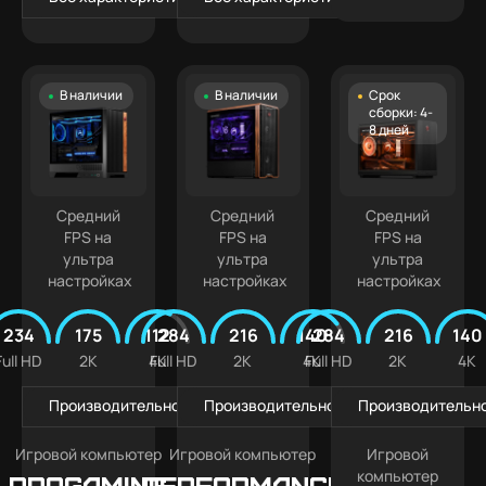
В наличии
В наличии
Срок
сборки: 4-
8 дней
Средний
Средний
Средний
FPS на
FPS на
FPS на
ультра
ультра
ультра
настройках
настройках
настройках
234
175
112
284
216
140
284
216
140
Full HD
2K
4K
Full HD
2K
4K
Full HD
2K
4K
Производительность в играх
Производительность в играх
Производительно
Игровой компьютер
Игровой компьютер
Игровой
компьютер
PROGAMING
Performance