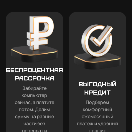
Беспроцентная
рассрочка
Выгодный
Забирайте
кредит
компьютер
сейчас, а платите
Подберем
потом. Делим
комфортный
сумму на равные
ежемесячный
части без
платеж и удобный
переплат и
график