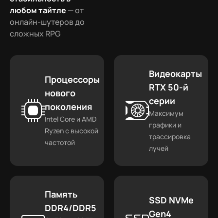
любом тайтле
— от
онлайн-шутеров до
сложных RPG
Видеокарты
Процессоры
RTX 50-й
нового
серии
поколения
Максимум
Intel Core и AMD
графики и
Ryzen с высокой
трассировка
частотой
лучей
Память
SSD NVMe
DDR4/DDR5
Gen4