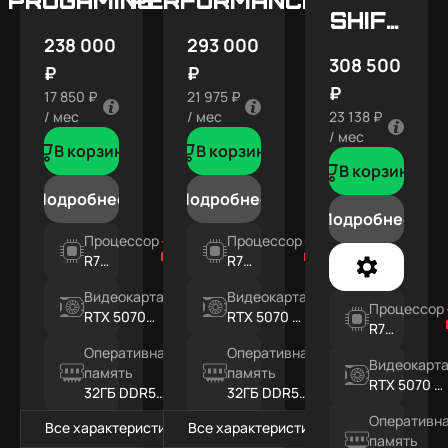
SHIFT
238 000
293 000
X5
308 500
₽
₽
₽
17 850 ₽
21 975 ₽
/ мес
/ мес
23 138 ₽
/ мес
В корзину
В корзину
В корзину
Подробнее
Подробнее
Подробнее
Процессор
Процессор
R7
R7
7800X3D
7800X3D
Видеокарта
Видеокарта
Процессор
RTX 5070
RTX 5070 Ti
R7
12ГБ
16ГБ
7800X3D
Оперативная
Оперативная
Видеокарт
память
память
RTX 5070 Ti
32ГБ DDR5
32ГБ DDR5
16ГБ
RGB
RGB
Оперативн
Все характеристики
Все характеристики
память