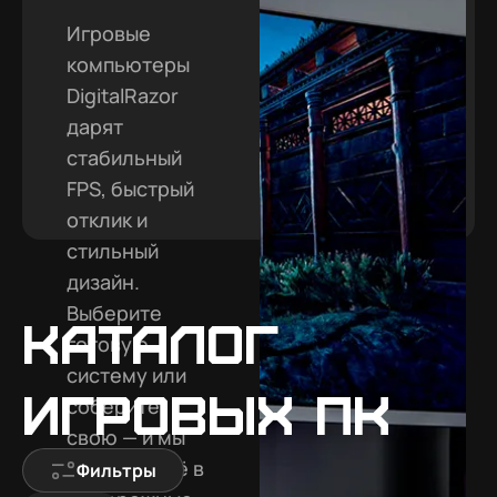
Игровые
компьютеры
DigitalRazor
дарят
стабильный
FPS, быстрый
отклик и
стильный
дизайн.
Выберите
Каталог
готовую
систему или
игровых ПК
соберите
свою — и мы
доставим её в
Фильтры