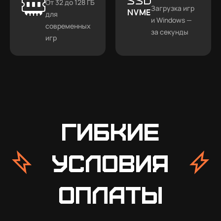
От 32 до 128 ГБ
Загрузка игр
для
и Windows —
современных
за секунды
игр
Гибкие
условия
оплаты