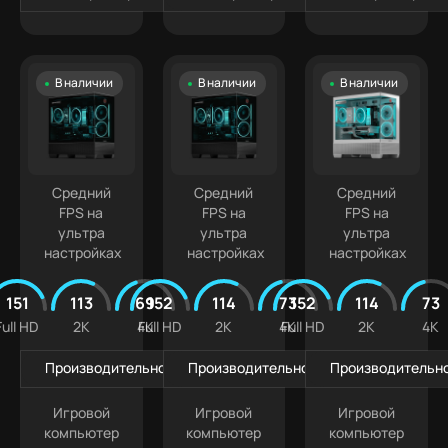
В наличии
В наличии
В наличии
Средний
Средний
Средний
FPS на
FPS на
FPS на
ультра
ультра
ультра
настройках
настройках
настройках
151
113
69
152
114
73
152
114
73
Full HD
2K
4K
Full HD
2K
4K
Full HD
2K
4K
Производительность в играх
Производительность в играх
Производительно
Игровой
Игровой
Игровой
компьютер
компьютер
компьютер