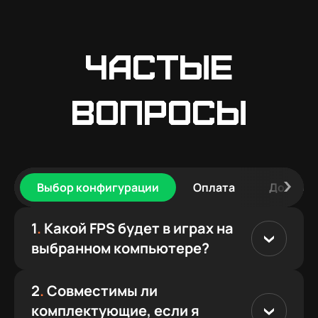
Частые
вопросы
Выбор конфигурации
Оплата
Доставк
1
.
Какой FPS будет в играх на
выбранном компьютере?
2
.
Совместимы ли
комплектующие, если я