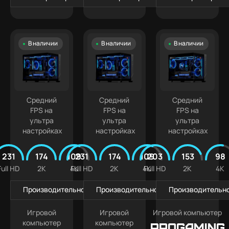
В наличии
В наличии
В наличии
Средний
Средний
Средний
FPS на
FPS на
FPS на
ультра
ультра
ультра
настройках
настройках
настройках
231
174
109
231
174
109
203
153
98
Full HD
2K
4K
Full HD
2K
4K
Full HD
2K
4K
Производительность в играх
Производительность в играх
Производительно
Игровой
Игровой
Игровой компьютер
компьютер
компьютер
PROGAMING