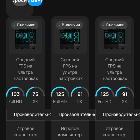
Сбросить
Применить
500
5070
Лучшая
9
000 ₽
Ti
цена
Intel
500
Белые
Core
000 ₽
В наличии
В наличии
В наличии
ПК
Ultra
+
Компактные
5
ПК
Intel
Кастомизированные
Core
Ultra 7
Средний
Средний
Средний
FPS на
FPS на
FPS на
ультра
ультра
ультра
настройках
настройках
настройках
103
75
125
91
125
91
Full HD
2K
Full HD
2K
Full HD
2K
Производительность в играх
Производительность в играх
Производительно
Игровой
Игровой
Игровой
компьютер
компьютер
компьютер