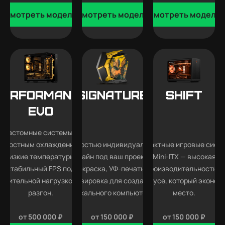
Смотреть модели
Смотреть модели
Смотреть модели
Performance
SIGNATURE
SHIFT
EVO
Кастомные системы с
идкостным охлаждением —
Полностью индивидуальный
Компактные игровые сист
низкие температуры,
дизайн под ваш проект —
Mini-ITX — высокая
стабильный FPS под
покраска, УФ-печать и
производительность в
длительной нагрузкой и
гравировка для создания
корпусе, который эконом
разгон.
уникального компьютера.
место.
от 500 000 ₽
от 150 000 ₽
от 150 000 ₽