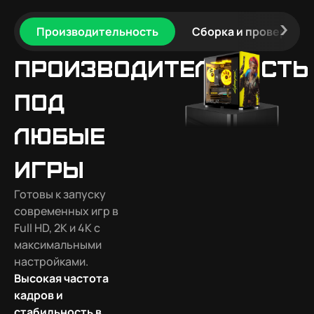
Производительность
Сборка и проверка
Производительность
под
любые
игры
Готовы к запуску
современных игр в
Full HD, 2K и 4K с
максимальными
настройками.
Высокая частота
кадров и
стабильность в