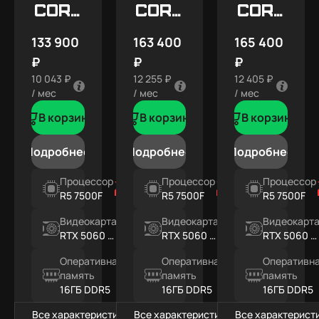
Core
Core
Core
X5
X7
X7
133 900
163 400
165 400
SNOW
₽
₽
₽
10 043 ₽
12 255 ₽
12 405 ₽
/ мес
/ мес
/ мес
В корзину
В корзину
В корзину
Подробнее
Подробнее
Подробнее
Процессор
Процессор
Процессор
R5 7500F
R5 7500F
R5 7500F
Видеокарта
Видеокарта
Видеокарт
RTX 5060 Ti
RTX 5060 Ti
RTX 5060 Ti
8ГБ
16ГБ
16ГБ
Оперативная
Оперативная
Оперативн
память
память
память
16ГБ DDR5
16ГБ DDR5
16ГБ DDR5
Все характеристики
Все характеристики
Все характерист