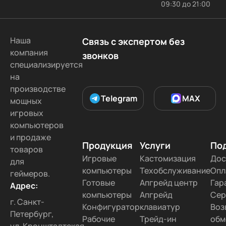
09:30 до 21:00
В Туле
В Хабаровске
В Барнауле
В Симферополе
Во Владивостоке
Наша
Связь с экспертом без
В Рязани
В Оренбурге
В Чите
компания
звонков
В Томске
В Брянске
В Волгограде
специализируется
на
В Ижевске
В Ярославле
В Ставрополе
производстве
В Иваново
В Тольятти
В Курске
Telegram
MAX
мощных
В Тамбове
В Липецке
В Белгороде
игровых
компьютеров
В Ульяновске
В Кемерово
В Чебоксарах
и продаже
В Твери
В Севастополе
В Улан-Удэ
Продукция
Услуги
По
товаров
В Орлове
Во Владимире
В Орле
Игровые
Кастомизация
Дос
для
компьютеры
Техобслуживание
Опл
геймеров.
В Астрахани
В Благовещенске
В Калуге
Готовые
Апгрейд центр
Гар
Адрес:
В Сызрани
В Сургуте
В Уссурийске
компьютеры
Апгрейд
Сер
г. Санкт-
В Радужном
В Дмитриеве
В Якутске
Конфигуратор
клавиатур
Воз
Петербург,
Рабочие
Трейд-ин
обм
В Коврове
В Новокузнецке
В Светлом