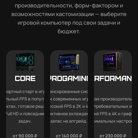
производительности, форм-фактором и
возможностями кастомизации — выберите
игровой компьютер под свои задачи и
бюджет.
Core
Progaming
Performanc
мфортный старт в играх —
Сбалансированные системы
абильный FPS в популярных
для современных игр —
Высокая производительно
роектах, готовое решение
высокий FPS в 2K и 4K,
для требовательных игр
ля Full HD и повседневных
эффективное охлаждение и
высокий FPS в 4K и графика
задач.
запас на апгрейд.
максимальных настройка
от 90 000 ₽
от 140 000 ₽
от 230 000 ₽