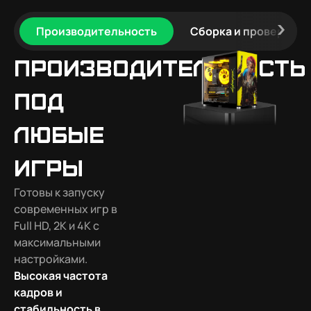
Производительность
Сборка и проверка
Производительность
под
любые
игры
Готовы к запуску
современных игр в
Full HD, 2K и 4K с
максимальными
настройками.
Высокая частота
кадров и
стабильность в