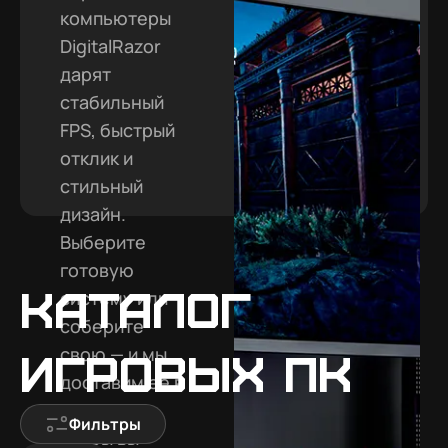
компьютеры
DigitalRazor
дарят
стабильный
FPS, быстрый
отклик и
стильный
дизайн.
Выберите
готовую
Каталог
систему или
соберите
свою — и мы
игровых ПК
доставим её в
Приморск,
Фильтры
чтобы вы