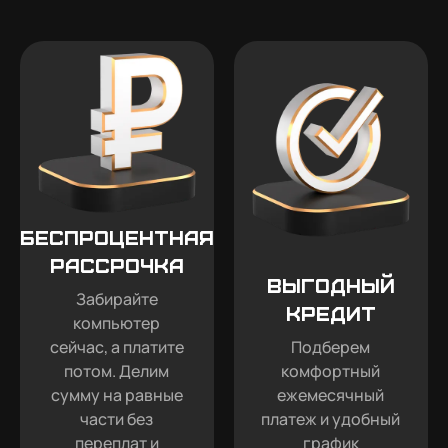
Беспроцентная
рассрочка
Выгодный
Забирайте
кредит
компьютер
сейчас, а платите
Подберем
потом. Делим
комфортный
сумму на равные
ежемесячный
части без
платеж и удобный
переплат и
график