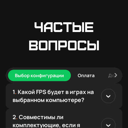
Частые
вопросы
Выбор конфигурации
Оплата
Доставк
1
.
Какой FPS будет в играх на
выбранном компьютере?
2
.
Совместимы ли
комплектующие, если я