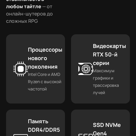
любом тайтле
— от
онлайн-шутеров до
сложных RPG
Видеокарты
Процессоры
RTX 50-й
нового
серии
поколения
Максимум
Intel Core и AMD
графики и
Ryzen с высокой
трассировка
частотой
лучей
Память
SSD NVMe
DDR4/DDR5
Gen4