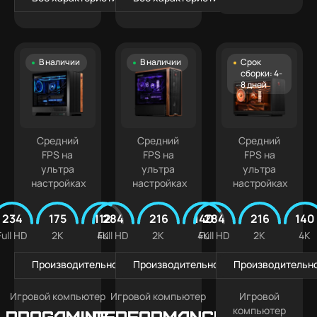
В наличии
В наличии
Срок
сборки: 4-
8 дней
Средний
Средний
Средний
FPS на
FPS на
FPS на
ультра
ультра
ультра
настройках
настройках
настройках
234
175
112
284
216
140
284
216
140
Full HD
2K
4K
Full HD
2K
4K
Full HD
2K
4K
Производительность в играх
Производительность в играх
Производительно
Игровой компьютер
Игровой компьютер
Игровой
компьютер
PROGAMING
Performance