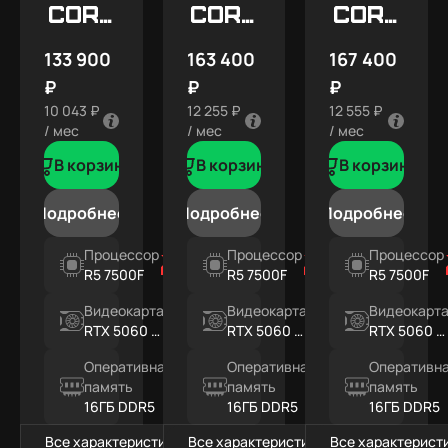
Core
Core
Core
X5
X7
X7
133 900
163 400
167 400
SNOW
₽
₽
₽
10 043 ₽
12 255 ₽
12 555 ₽
/ мес
/ мес
/ мес
В корзину
В корзину
В корзину
Подробнее
Подробнее
Подробнее
Процессор
Процессор
Процессор
R5 7500F
R5 7500F
R5 7500F
Видеокарта
Видеокарта
Видеокарт
RTX 5060 Ti
RTX 5060 Ti
RTX 5060 Ti
8ГБ
16ГБ
16ГБ
Оперативная
Оперативная
Оперативн
память
память
память
16ГБ DDR5
16ГБ DDR5
16ГБ DDR5
Все характеристики
Все характеристики
Все характерист