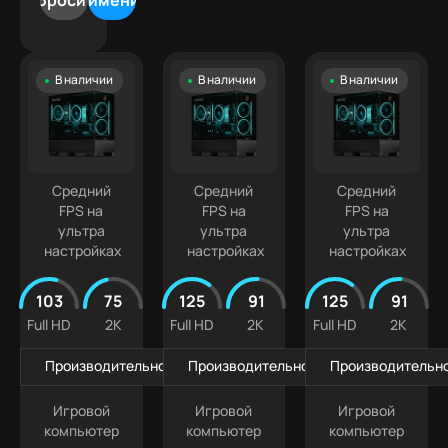
Сбросить
Применить
500
5070
Лучшая
9
000 ₽
Ti
цена
Intel
500
Белые
Core
000 ₽
В наличии
В наличии
В наличии
ПК
Ultra
+
Компактные
5
ПК
Intel
Кастомизированные
Core
Ultra 7
Средний
Средний
Средний
FPS на
FPS на
FPS на
ультра
ультра
ультра
настройках
настройках
настройках
103
75
125
91
125
91
Full HD
2K
Full HD
2K
Full HD
2K
Производительность в играх
Производительность в играх
Производительно
Игровой
Игровой
Игровой
компьютер
компьютер
компьютер