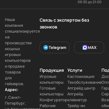
09:30 до 21:00
В Туле
В Хабаровске
В Барнауле
В Симферополе
Во Владивостоке
Наша
Связь с экспертом без
В Рязани
В Оренбурге
В Чите
компания
звонков
В Томске
В Брянске
В Волгограде
специализируется
на
В Ижевске
В Ярославле
В Ставрополе
производстве
В Иваново
В Тольятти
В Курске
Telegram
MAX
мощных
В Тамбове
В Липецке
В Белгороде
игровых
компьютеров
В Ульяновске
В Кемерово
В Чебоксарах
и продаже
В Твери
В Севастополе
В Улан-Удэ
Продукция
Услуги
По
товаров
В Орлове
Во Владимире
В Орле
Игровые
Кастомизация
Дос
для
компьютеры
Техобслуживание
Опл
геймеров.
В Астрахани
В Благовещенске
В Калуге
Готовые
Апгрейд центр
Гар
Адрес:
В Сызрани
В Набережных Челнах
компьютеры
Апгрейд
Сер
г. Санкт-
В Сургуте
В Уссурийске
В Радужном
Конфигуратор
клавиатур
Воз
Петербург,
Рабочие
Трейд-ин
обм
В Дмитриеве
В Якутске
В Коврове