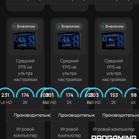
В наличии
В наличии
В наличии
Средний
Средний
Средний
FPS на
FPS на
FPS на
ультра
ультра
ультра
настройках
настройках
настройках
231
174
109
231
174
109
203
153
98
Full HD
2K
4K
Full HD
2K
4K
Full HD
2K
4K
Производительность в играх
Производительность в играх
Производительно
Игровой
Игровой
Игровой компьютер
компьютер
компьютер
PROGAMING