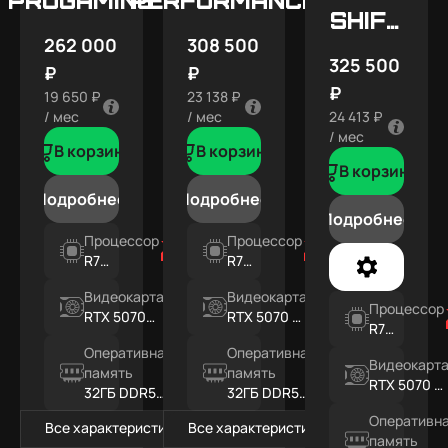
SHIFT
262 000
308 500
X5
325 500
₽
₽
₽
19 650 ₽
23 138 ₽
/ мес
/ мес
24 413 ₽
/ мес
В корзину
В корзину
В корзину
Подробнее
Подробнее
Подробнее
Процессор
Процессор
R7
R7
7800X3D
7800X3D
Видеокарта
Видеокарта
Процессор
RTX 5070
RTX 5070 Ti
R7
12ГБ
16ГБ
7800X3D
Оперативная
Оперативная
Видеокарт
память
память
RTX 5070 Ti
32ГБ DDR5
32ГБ DDR5
16ГБ
RGB
RGB
Оперативн
Все характеристики
Все характеристики
память