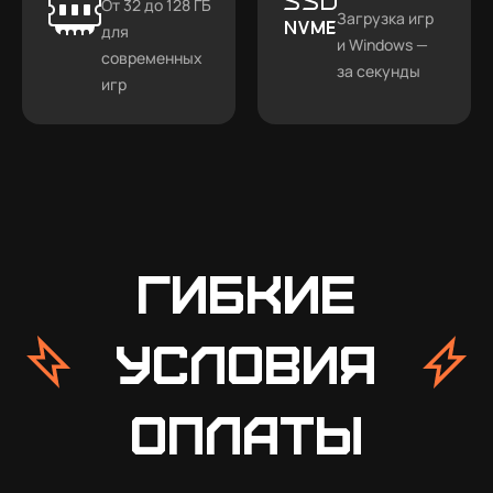
От 32 до 128 ГБ
Загрузка игр
для
и Windows —
современных
за секунды
игр
Гибкие
условия
оплаты