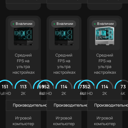
В наличии
В наличии
В наличии
Средний
Средний
Средний
FPS на
FPS на
FPS на
ультра
ультра
ультра
настройках
настройках
настройках
151
113
69
152
114
73
152
114
73
Full HD
2K
4K
Full HD
2K
4K
Full HD
2K
4K
Производительность в играх
Производительность в играх
Производительно
Игровой
Игровой
Игровой
компьютер
компьютер
компьютер