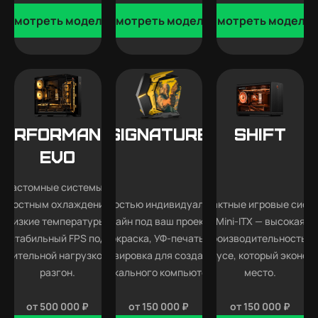
Смотреть модели
Смотреть модели
Смотреть модели
Performance
SIGNATURE
SHIFT
EVO
Кастомные системы с
идкостным охлаждением —
Полностью индивидуальный
Компактные игровые сист
низкие температуры,
дизайн под ваш проект —
Mini-ITX — высокая
стабильный FPS под
покраска, УФ-печать и
производительность в
длительной нагрузкой и
гравировка для создания
корпусе, который эконом
разгон.
уникального компьютера.
место.
от 500 000 ₽
от 150 000 ₽
от 150 000 ₽