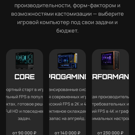
производительности, форм-фактором и
возможностями кастомизации — выберите
игровой компьютер под свои задачи и
бюджет.
Core
Progaming
Performanc
мфортный старт в играх —
Сбалансированные системы
абильный FPS в популярных
для современных игр —
Высокая производительно
роектах, готовое решение
высокий FPS в 2K и 4K,
для требовательных игр
ля Full HD и повседневных
эффективное охлаждение и
высокий FPS в 4K и графика
задач.
запас на апгрейд.
максимальных настройка
от 90 000 ₽
от 140 000 ₽
от 230 000 ₽