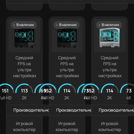
В наличии
В наличии
В наличии
Средний
Средний
Средний
FPS на
FPS на
FPS на
ультра
ультра
ультра
настройках
настройках
настройках
151
113
69
152
114
73
152
114
73
Full HD
2K
4K
Full HD
2K
4K
Full HD
2K
4K
Производительность в играх
Производительность в играх
Производительно
Игровой
Игровой
Игровой
компьютер
компьютер
компьютер