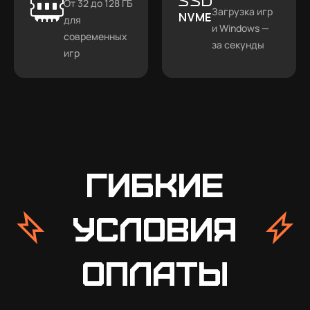
От 32 до 128 ГБ
Загрузка игр
для
и Windows —
современных
за секунды
игр
Гибкие
условия
оплаты