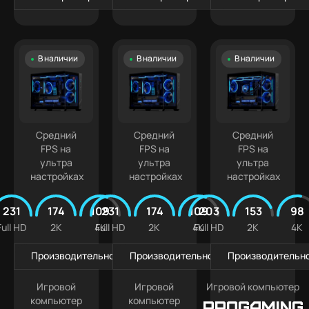
В наличии
В наличии
В наличии
Средний
Средний
Средний
FPS на
FPS на
FPS на
ультра
ультра
ультра
настройках
настройках
настройках
231
174
109
231
174
109
203
153
98
Full HD
2K
4K
Full HD
2K
4K
Full HD
2K
4K
Производительность в играх
Производительность в играх
Производительно
Игровой
Игровой
Игровой компьютер
компьютер
компьютер
PROGAMING