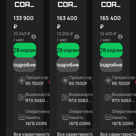
Core
Core
Core
X5
X7
X7
133 900
163 400
165 400
SNOW
₽
₽
₽
10 043 ₽
12 255 ₽
12 405 ₽
/ мес
/ мес
/ мес
В корзину
В корзину
В корзину
Подробнее
Подробнее
Подробнее
Процессор
Процессор
Процессор
R5 7500F
R5 7500F
R5 7500F
Видеокарта
Видеокарта
Видеокарт
RTX 5060 Ti
RTX 5060 Ti
RTX 5060 Ti
8ГБ
16ГБ
16ГБ
Оперативная
Оперативная
Оперативн
память
память
память
16ГБ DDR5
16ГБ DDR5
16ГБ DDR5
Все характеристики
Все характеристики
Все характерист