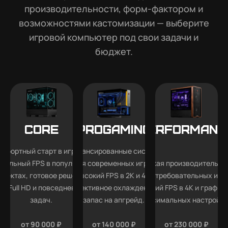
производительности, форм-фактором и
возможностями кастомизации — выберите
игровой компьютер под свои задачи и
бюджет.
Core
Progaming
Performanc
мфортный старт в играх —
Сбалансированные системы
абильный FPS в популярных
для современных игр —
Высокая производительно
роектах, готовое решение
высокий FPS в 2K и 4K,
для требовательных игр
ля Full HD и повседневных
эффективное охлаждение и
высокий FPS в 4K и графика
задач.
запас на апгрейд.
максимальных настройка
от 90 000 ₽
от 140 000 ₽
от 230 000 ₽