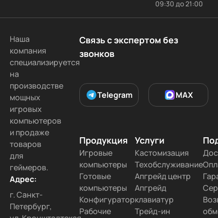
09:30 до 21:00
В Туле
В Хабаровске
В Барнауле
В Симферополе
Во Владивостоке
Наша
Связь с экспертом без
В Рязани
В Оренбурге
В Чите
компания
звонков
В Томске
В Брянске
В Волгограде
специализируется
на
В Ижевске
В Ярославле
В Ставрополе
производстве
В Иваново
В Тольятти
В Курске
Telegram
MAX
мощных
В Тамбове
В Липецке
В Белгороде
игровых
компьютеров
В Ульяновске
В Кемерово
В Чебоксарах
и продаже
В Твери
В Севастополе
В Улан-Удэ
Продукция
Услуги
По
товаров
В Орлове
В Орле
В Астрахани
Игровые
Кастомизация
Дос
для
компьютеры
Техобслуживание
Опл
геймеров.
В Благовещенске
В Калуге
В Сызрани
Готовые
Апгрейд центр
Гар
Адрес:
В Набережных Челнах
В Сургуте
компьютеры
Апгрейд
Сер
г. Санкт-
В Уссурийске
В Радужном
В Дмитриеве
Конфигуратор
клавиатур
Воз
Петербург,
Рабочие
Трейд-ин
обм
В Якутске
В Коврове
В Новокузнецке