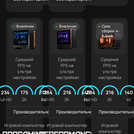
В наличии
В наличии
Срок
сборки: 4-
8 дней
Средний
Средний
Средний
FPS на
FPS на
FPS на
ультра
ультра
ультра
настройках
настройках
настройках
234
175
112
284
216
140
284
216
140
Full HD
2K
4K
Full HD
2K
4K
Full HD
2K
4K
Производительность в играх
Производительность в играх
Производительно
Игровой компьютер
Игровой компьютер
Игровой
компьютер
PROGAMING
Performance