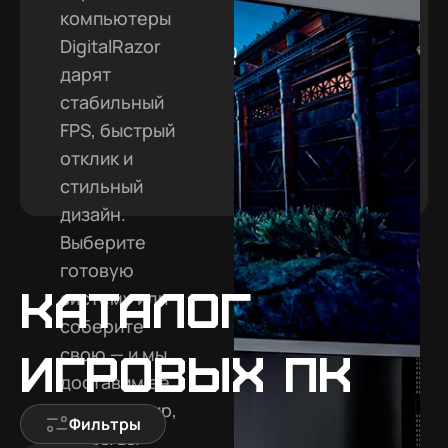
компьютеры
DigitalRazor
дарят
стабильный
FPS, быстрый
отклик и
стильный
дизайн.
Выберите
готовую
Каталог
систему или
соберите
свою — и мы
игровых ПК
доставим её
во Владимир,
Фильтры
чтобы вы