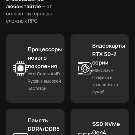
любом тайтле
— от
онлайн-шутеров до
сложных RPG
Видеокарты
Процессоры
RTX 50-й
нового
серии
поколения
Максимум
Intel Core и AMD
графики и
Ryzen с высокой
трассировка
частотой
лучей
Память
SSD NVMe
DDR4/DDR5
Gen4