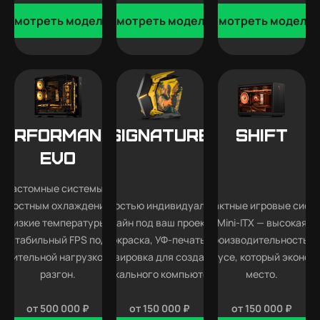
Смотреть модели
Смотреть модели
Смотреть модели
Performance
SIGNATURE
SHIFT
EVO
Кастомные системы с
идкостным охлаждением —
Полностью индивидуальный
Компактные игровые сист
низкие температуры,
дизайн под ваш проект —
Mini-ITX — высокая
стабильный FPS под
покраска, УФ-печать и
производительность в
длительной нагрузкой и
гравировка для создания
корпусе, который эконом
разгон.
уникального компьютера.
место.
от 500 000 ₽
от 150 000 ₽
от 150 000 ₽