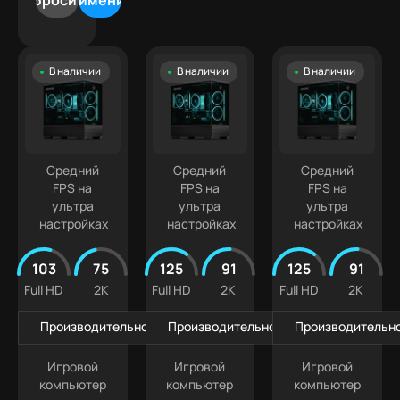
Сбросить
Применить
500
5070
Лучшая
9
000 ₽
Ti
цена
Intel
500
Белые
Core
000 ₽
В наличии
В наличии
В наличии
ПК
Ultra
+
Компактные
5
ПК
Intel
Кастомизированные
Core
Ultra 7
Средний
Средний
Средний
FPS на
FPS на
FPS на
ультра
ультра
ультра
настройках
настройках
настройках
103
75
125
91
125
91
Full HD
2K
Full HD
2K
Full HD
2K
Производительность в играх
Производительность в играх
Производительно
Игровой
Игровой
Игровой
компьютер
компьютер
компьютер