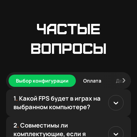
Частые
вопросы
Выбор конфигурации
Оплата
Доставк
1
.
Какой FPS будет в играх на
выбранном компьютере?
2
.
Совместимы ли
комплектующие, если я