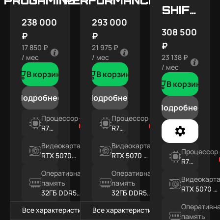
SHIFT
238 000
293 000
X5
308 500
₽
₽
₽
17 850 ₽
21 975 ₽
/ мес
/ мес
23 138 ₽
/ мес
В корзину
В корзину
В корзину
Подробнее
Подробнее
Подробнее
Процессор
Процессор
R7
R7
7800X3D
7800X3D
Видеокарта
Видеокарта
Процессор
RTX 5070
RTX 5070 Ti
R7
12ГБ
16ГБ
7800X3D
Оперативная
Оперативная
Видеокарт
память
память
RTX 5070 Ti
32ГБ DDR5
32ГБ DDR5
16ГБ
RGB
RGB
Оперативн
Все характеристики
Все характеристики
память