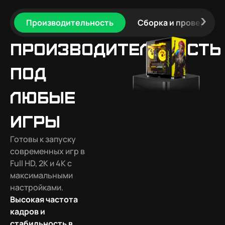
Производительность
Сборка и проверка
Производительность
под
любые
игры
Готовы к запуску
современных игр в
Full HD, 2K и 4K с
максимальными
настройками.
Высокая частота
кадров и
стабильность в