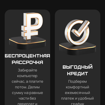
Беспроцентная
рассрочка
Выгодный
Забирайте
кредит
компьютер
сейчас, а платите
Подберем
потом. Делим
комфортный
сумму на равные
ежемесячный
части без
платеж и удобный
переплат и
график