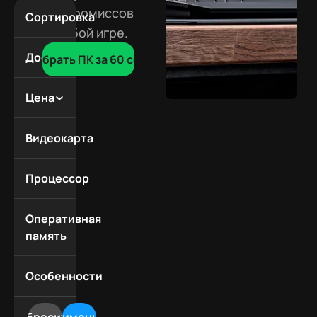
компромиссов
Сортировка
в любой игре.
По
популярности
Доступность
Подобрать ПК за 60 сек
Дешевле
В
Дороже
наличии
Цена
Под
До
заказ
100
Видеокарта
000 ₽
RX
До
9070
Процессор
150
XT
AMD
000 ₽
RX
Ryzen
150
Оперативная
7900XT
5
000 -
память
RTX
AMD
250
16 Гб
5090
Ryzen
000 ₽
32 Гб
RTX
Особенности
7
250
64 Гб
5080
Компьютеры
AMD
000 -
96 Гб
RTX
из обмена
Ryzen