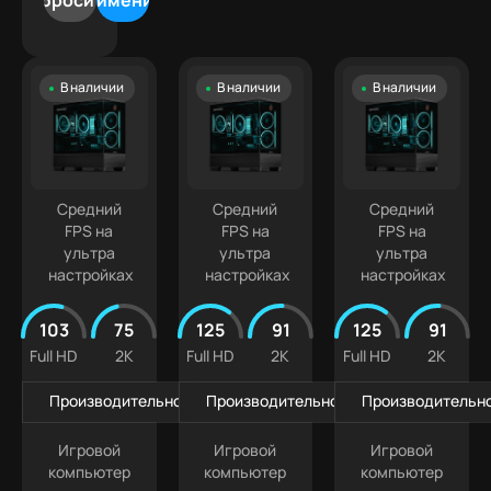
Сбросить
Применить
500
5070
Лучшая
9
000 ₽
Ti
цена
Intel
500
Белые
Core
000 ₽
В наличии
В наличии
В наличии
ПК
Ultra
+
Компактные
5
ПК
Intel
Кастомизированные
Core
Ultra 7
Средний
Средний
Средний
FPS на
FPS на
FPS на
ультра
ультра
ультра
настройках
настройках
настройках
103
75
125
91
125
91
Full HD
2K
Full HD
2K
Full HD
2K
Производительность в играх
Производительность в играх
Производительно
Игровой
Игровой
Игровой
компьютер
компьютер
компьютер