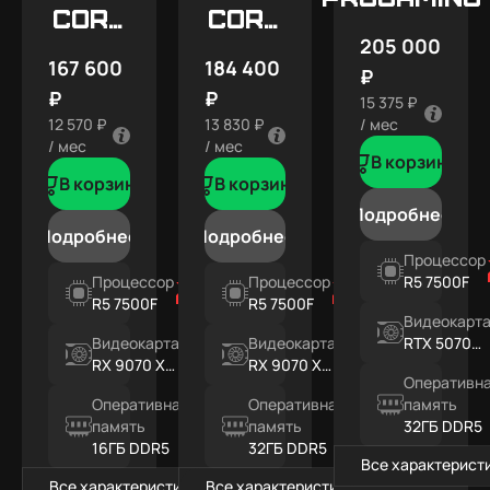
CORE
CORE
205 000
X9
X9
167 600
184 400
₽
ULTRA
₽
₽
15 375 ₽
12 570 ₽
13 830 ₽
/ мес
/ мес
/ мес
В корзину
В корзину
В корзину
Подробнее
Подробнее
Подробнее
Процессор
Процессор
Процессор
R5 7500F
R5 7500F
R5 7500F
Видеокарт
Видеокарта
Видеокарта
RTX 5070
RX 9070 XT
RX 9070 XT
12ГБ
Оперативн
16ГБ
16ГБ
Оперативная
Оперативная
память
память
память
32ГБ DDR5
16ГБ DDR5
32ГБ DDR5
Все характерист
Все характеристики
Все характеристики