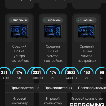
В наличии
В наличии
В наличии
Средний
Средний
Средний
FPS на
FPS на
FPS на
ультра
ультра
ультра
настройках
настройках
настройках
231
174
109
231
174
109
203
153
98
Full HD
2K
4K
Full HD
2K
4K
Full HD
2K
4K
Производительность в играх
Производительность в играх
Производительно
Игровой
Игровой
Игровой компьютер
компьютер
компьютер
PROGAMING