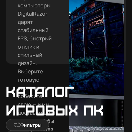
компьютеры
DigitalRazor
дарят
стабильный
FPS, быстрый
отклик и
стильный
дизайн.
Выберите
готовую
Каталог
систему или
соберите
свою — и мы
игровых ПК
доставим её в
Казань, чтобы
Фильтры
вы играли без