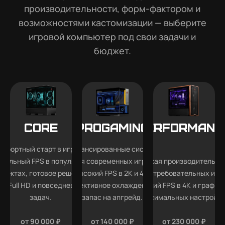
производительности, форм-фактором и
возможностями кастомизации — выберите
игровой компьютер под свои задачи и
бюджет.
Core
Progaming
Performanc
мфортный старт в играх —
Сбалансированные системы
абильный FPS в популярных
для современных игр —
Высокая производительно
роектах, готовое решение
высокий FPS в 2K и 4K,
для требовательных игр
ля Full HD и повседневных
эффективное охлаждение и
высокий FPS в 4K и графика
задач.
запас на апгрейд.
максимальных настройка
от 90 000 ₽
от 140 000 ₽
от 230 000 ₽