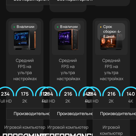
В наличии
В наличии
Срок
сборки: 4-
8 дней
Средний
Средний
Средний
FPS на
FPS на
FPS на
ультра
ультра
ультра
настройках
настройках
настройках
234
175
112
284
216
140
284
216
140
Full HD
2K
4K
Full HD
2K
4K
Full HD
2K
4K
Производительность в играх
Производительность в играх
Производительно
Игровой компьютер
Игровой компьютер
Игровой
компьютер
PROGAMING
Performance