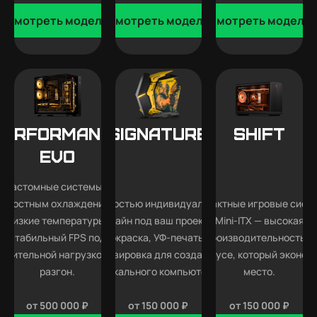
Смотреть модели
Смотреть модели
Смотреть модели
Performance
SIGNATURE
SHIFT
EVO
Кастомные системы с
идкостным охлаждением —
Полностью индивидуальный
Компактные игровые сист
низкие температуры,
дизайн под ваш проект —
Mini-ITX — высокая
стабильный FPS под
покраска, УФ-печать и
производительность в
длительной нагрузкой и
гравировка для создания
корпусе, который эконом
разгон.
уникального компьютера.
место.
от 500 000 ₽
от 150 000 ₽
от 150 000 ₽