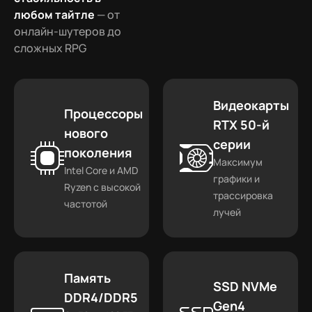
любом тайтле
— от
онлайн-шутеров до
сложных RPG
Видеокарты
Процессоры
RTX 50-й
нового
серии
поколения
Максимум
Intel Core и AMD
графики и
Ryzen с высокой
трассировка
частотой
лучей
Память
SSD NVMe
DDR4/DDR5
Gen4