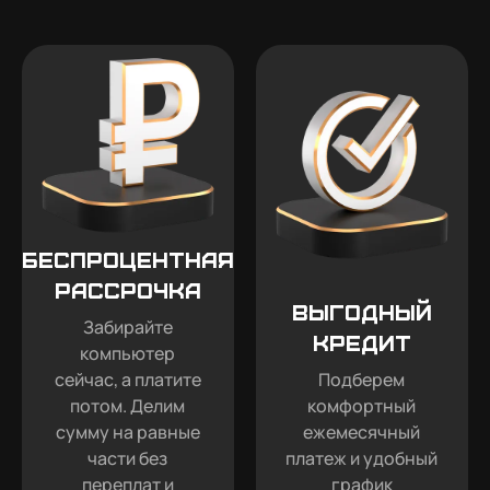
Беспроцентная
рассрочка
Выгодный
Забирайте
кредит
компьютер
сейчас, а платите
Подберем
потом. Делим
комфортный
сумму на равные
ежемесячный
части без
платеж и удобный
переплат и
график