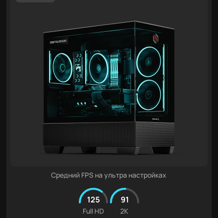
Средний FPS на ультра настройках
125
91
Full HD
2K