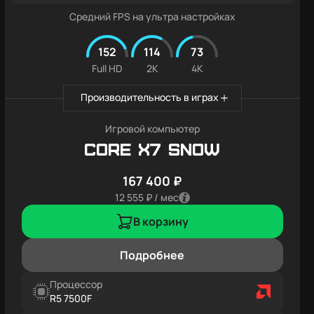
Средний FPS на ультра настройках
152
114
73
Full HD
2K
4K
Производительность в играх
Игровой компьютер
Core X7 SNOW
167 400 ₽
12 555 ₽ / мес
В корзину
Подробнее
Процессор
R5 7500F