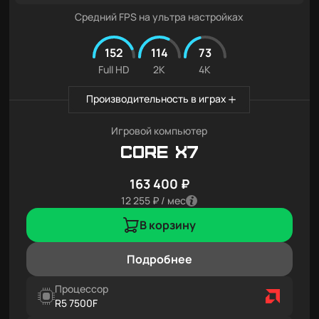
Средний FPS на ультра настройках
152
114
73
Full HD
2K
4K
Производительность в играх
Игровой компьютер
Core X7
163 400 ₽
12 255 ₽ / мес
В корзину
Подробнее
Процессор
R5 7500F