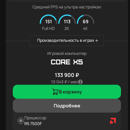
Средний FPS на ультра настройках
151
113
69
Full HD
2K
4K
Производительность в играх
Игровой компьютер
Core X5
133 900 ₽
10 043 ₽ / мес
В корзину
Подробнее
Процессор
R5 7500F