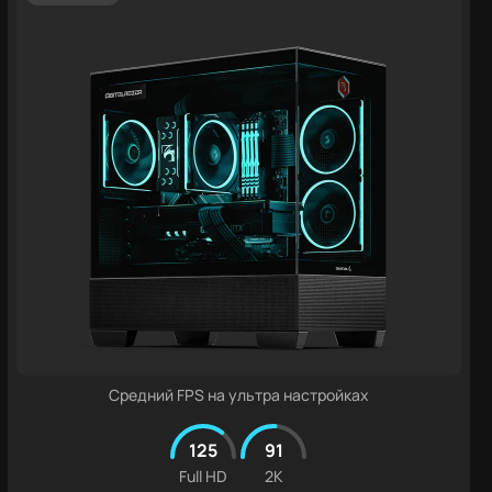
Средний FPS на ультра настройках
125
91
Full HD
2K