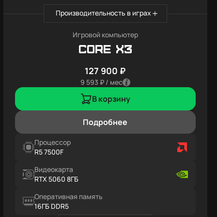
Производительность в играх
Игровой компьютер
Core X3
127 900 ₽
9 593 ₽ / мес
В корзину
Подробнее
Процессор
R5 7500F
Видеокарта
RTX 5060 8ГБ
Оперативная память
16ГБ DDR5