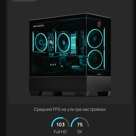
Средний FPS на ультра настройках
103
75
Full HD
2K