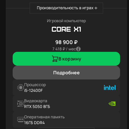
Производительность в играх
Игровой компьютер
Core X1
98 900 ₽
7 418 ₽ / мес
В корзину
Подробнее
Процессор
i5-12400F
Видеокарта
RTX 5050 8ГБ
Оперативная память
16ГБ DDR4