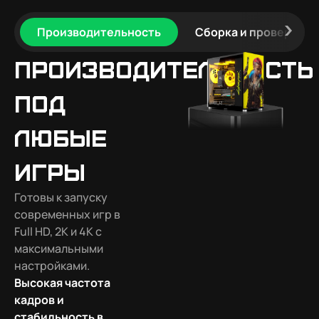
Производительность
Сборка и проверка
Производительность
под
любые
игры
Готовы к запуску
современных игр в
Full HD, 2K и 4K с
максимальными
настройками.
Высокая частота
кадров и
стабильность в