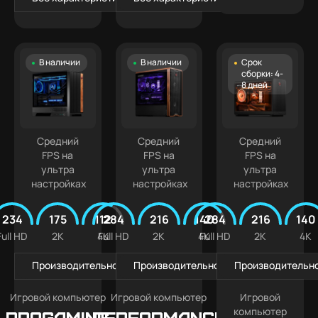
В наличии
В наличии
Срок
сборки: 4-
8 дней
Средний
Средний
Средний
FPS на
FPS на
FPS на
ультра
ультра
ультра
настройках
настройках
настройках
234
175
112
284
216
140
284
216
140
Full HD
2K
4K
Full HD
2K
4K
Full HD
2K
4K
Производительность в играх
Производительность в играх
Производительно
Игровой компьютер
Игровой компьютер
Игровой
компьютер
PROGAMING
Performance