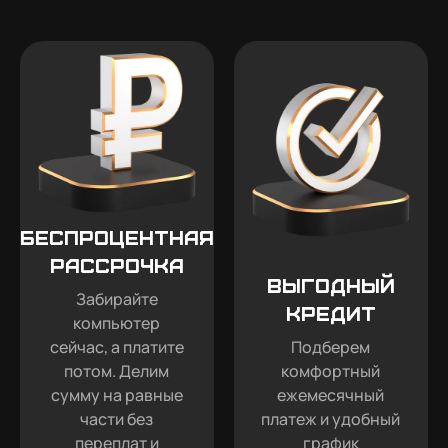
Беспроцентная
рассрочка
Выгодный
Забирайте
кредит
компьютер
сейчас, а платите
Подберем
потом. Делим
комфортный
сумму на равные
ежемесячный
части без
платеж и удобный
переплат и
график