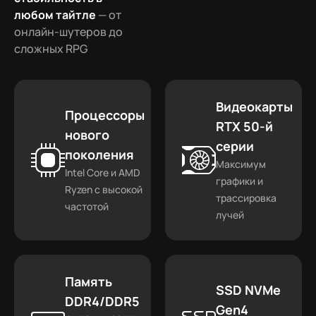
любом тайтле
— от
онлайн-шутеров до
сложных RPG
Видеокарты
Процессоры
RTX 50-й
нового
серии
поколения
Максимум
Intel Core и AMD
графики и
Ryzen с высокой
трассировка
частотой
лучей
Память
SSD NVMe
DDR4/DDR5
Gen4