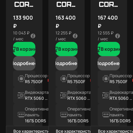
Core
Core
Core
X5
X7
X7
133 900
163 400
167 400
SNOW
₽
₽
₽
10 043 ₽
12 255 ₽
12 555 ₽
/ мес
/ мес
/ мес
В корзину
В корзину
В корзину
Подробнее
Подробнее
Подробнее
Процессор
Процессор
Процессор
R5 7500F
R5 7500F
R5 7500F
Видеокарта
Видеокарта
Видеокарт
RTX 5060 Ti
RTX 5060 Ti
RTX 5060 Ti
8ГБ
16ГБ
16ГБ
Оперативная
Оперативная
Оперативн
память
память
память
16ГБ DDR5
16ГБ DDR5
16ГБ DDR5
Все характеристики
Все характеристики
Все характерист