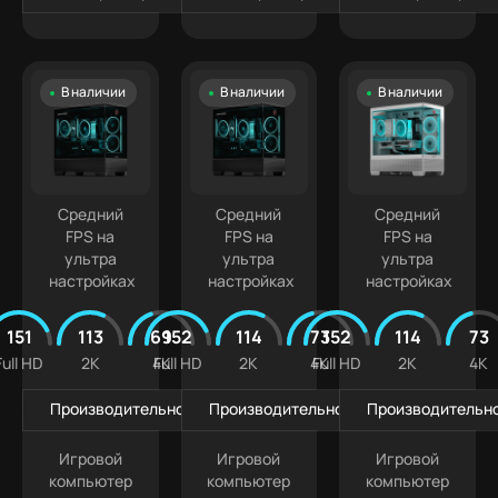
В наличии
В наличии
В наличии
Средний
Средний
Средний
FPS на
FPS на
FPS на
ультра
ультра
ультра
настройках
настройках
настройках
151
113
69
152
114
73
152
114
73
Full HD
2K
4K
Full HD
2K
4K
Full HD
2K
4K
Производительность в играх
Производительность в играх
Производительно
Игровой
Игровой
Игровой
компьютер
компьютер
компьютер