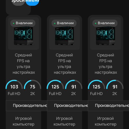
Сбросить
Применить
500
5070
Лучшая
9
000 ₽
Ti
цена
Intel
500
Белые
Core
000 ₽
В наличии
В наличии
В наличии
ПК
Ultra
+
Компактные
5
ПК
Intel
Кастомизированные
Core
Ultra 7
Средний
Средний
Средний
FPS на
FPS на
FPS на
ультра
ультра
ультра
настройках
настройках
настройках
103
75
125
91
125
91
Full HD
2K
Full HD
2K
Full HD
2K
Производительность в играх
Производительность в играх
Производительно
Игровой
Игровой
Игровой
компьютер
компьютер
компьютер