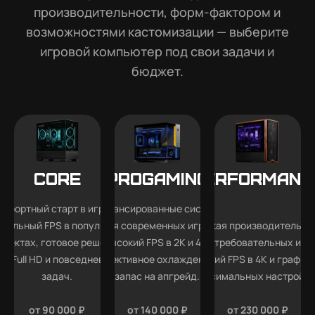
производительности, форм-фактором и
возможностями кастомизации — выберите
игровой компьютер под свои задачи и
бюджет.
Core
Progaming
Performanc
мфортный старт в играх —
Сбалансированные системы
абильный FPS в популярных
для современных игр —
Высокая производительно
роектах, готовое решение
высокий FPS в 2K и 4K,
для требовательных игр
ля Full HD и повседневных
эффективное охлаждение и
высокий FPS в 4K и графика
задач.
запас на апгрейд.
максимальных настройка
от 90 000 ₽
от 140 000 ₽
от 230 000 ₽