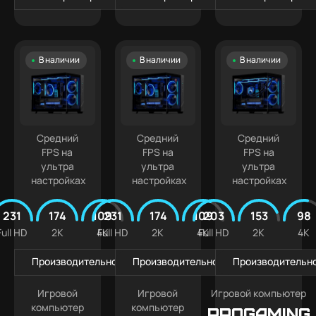
В наличии
В наличии
В наличии
Средний
Средний
Средний
FPS на
FPS на
FPS на
ультра
ультра
ультра
настройках
настройках
настройках
231
174
109
231
174
109
203
153
98
Full HD
2K
4K
Full HD
2K
4K
Full HD
2K
4K
Производительность в играх
Производительность в играх
Производительно
Игровой
Игровой
Игровой компьютер
компьютер
компьютер
PROGAMING