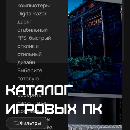
компьютеры
DigitalRazor
дарят
стабильный
FPS, быстрый
отклик и
стильный
дизайн.
Выберите
готовую
Каталог
систему или
соберите
свою — и мы
игровых ПК
доставим её в
Канск, чтобы
Фильтры
вы играли без