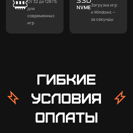
От 32 до 128 ГБ
Загрузка игр
для
и Windows —
современных
за секунды
игр
Гибкие
условия
оплаты