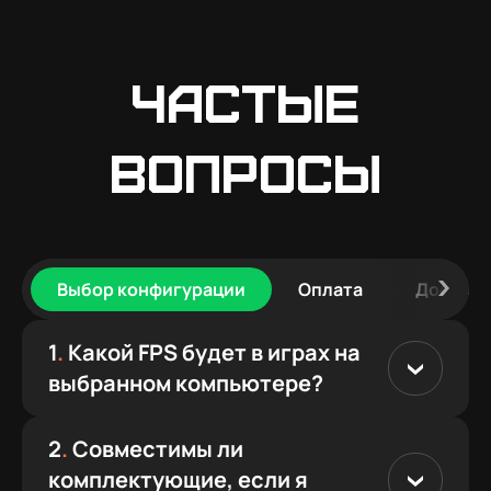
Частые
вопросы
Выбор конфигурации
Оплата
Доставк
1
.
Какой FPS будет в играх на
выбранном компьютере?
2
.
Совместимы ли
комплектующие, если я