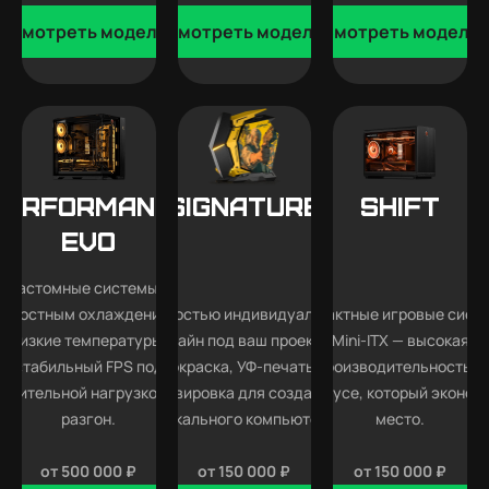
Смотреть модели
Смотреть модели
Смотреть модели
Performance
SIGNATURE
SHIFT
EVO
Кастомные системы с
идкостным охлаждением —
Полностью индивидуальный
Компактные игровые сист
низкие температуры,
дизайн под ваш проект —
Mini-ITX — высокая
стабильный FPS под
покраска, УФ-печать и
производительность в
длительной нагрузкой и
гравировка для создания
корпусе, который эконом
разгон.
уникального компьютера.
место.
от 500 000 ₽
от 150 000 ₽
от 150 000 ₽