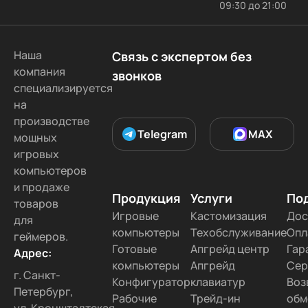
09:30 до 21:00
В Туле
В Хабаровске
В Барнауле
В Симферополе
Во Владивостоке
Наша
Связь с экспертом без
В Рязани
В Оренбурге
В Чите
компания
звонков
В Томске
В Брянске
В Волгограде
специализируется
на
В Ижевске
В Ярославле
В Ставрополе
производстве
В Иваново
В Тольятти
В Курске
Telegram
MAX
мощных
В Тамбове
В Липецке
В Белгороде
игровых
компьютеров
В Ульяновске
В Кемерово
В Чебоксарах
и продаже
В Твери
В Севастополе
В Улан-Удэ
Продукция
Услуги
По
товаров
В Орлове
Во Владимире
В Орле
Игровые
Кастомизация
Дос
для
компьютеры
Техобслуживание
Опл
геймеров.
В Астрахани
В Благовещенске
В Калуге
Готовые
Апгрейд центр
Гар
Адрес:
В Сызрани
В Набережных Челнах
компьютеры
Апгрейд
Сер
г. Санкт-
В Сургуте
В Уссурийске
В Радужном
Конфигуратор
клавиатур
Воз
Петербург,
Рабочие
Трейд-ин
обм
В Дмитриеве
В Якутске
В Коврове