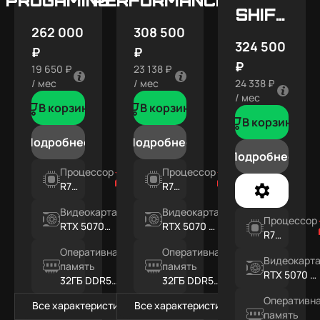
SHIFT
262 000
308 500
X5
324 500
₽
₽
₽
19 650 ₽
23 138 ₽
/ мес
/ мес
24 338 ₽
/ мес
В корзину
В корзину
В корзину
Подробнее
Подробнее
Подробнее
Процессор
Процессор
R7
R7
7800X3D
7800X3D
Видеокарта
Видеокарта
Процессор
RTX 5070
RTX 5070 Ti
R7
12ГБ
16ГБ
7800X3D
Оперативная
Оперативная
Видеокарт
память
память
RTX 5070 Ti
32ГБ DDR5
32ГБ DDR5
16ГБ
RGB
RGB
Оперативн
Все характеристики
Все характеристики
память