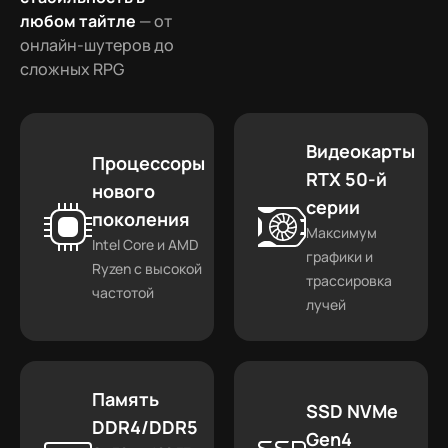
любом тайтле
— от
онлайн-шутеров до
сложных RPG
Видеокарты
Процессоры
RTX 50-й
нового
серии
поколения
Максимум
Intel Core и AMD
графики и
Ryzen с высокой
трассировка
частотой
лучей
Память
SSD NVMe
DDR4/DDR5
Gen4