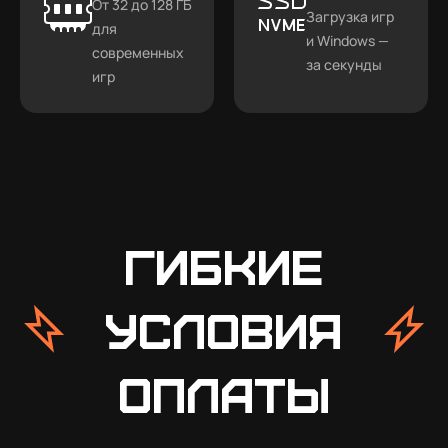
От 32 до 128 ГБ
Загрузка игр
для
и Windows —
современных
за секунды
игр
Гибкие
условия
оплаты