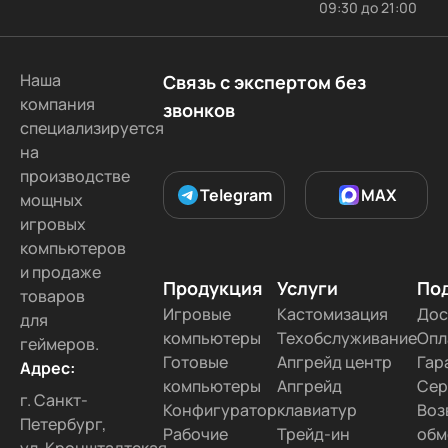
09:30 до 21:00
В Туле
В Хабаровске
В Симферополе
Во Владивостоке
В Рязани
В Оренбурге
Наша
Связь с экспертом без
В Чите
В Томске
В Брянске
компания
звонков
В Волгограде
В Ижевске
В Ярославле
специализируется
на
В Ставрополе
В Иваново
В Тольятти
производстве
В Курске
В Тамбове
В Липецке
Telegram
MAX
мощных
В Белгороде
В Ульяновске
В Кемерово
игровых
компьютеров
В Чебоксарах
В Твери
В Севастополе
и продаже
В Улан-Удэ
В Орлове
Во Владимире
Продукция
Услуги
По
товаров
В Орле
В Астрахани
В Благовещенске
Игровые
Кастомизация
Дос
для
компьютеры
Техобслуживание
Опл
геймеров.
В Калуге
В Сызрани
Готовые
Апгрейд центр
Гар
Адрес:
В Набережных Челнах
В Сургуте
компьютеры
Апгрейд
Сер
г. Санкт-
В Уссурийске
В Радужном
В Дмитриеве
Конфигуратор
клавиатур
Воз
Петербург,
Рабочие
Трейд-ин
обм
В Якутске
В Коврове
В Новокузнецке