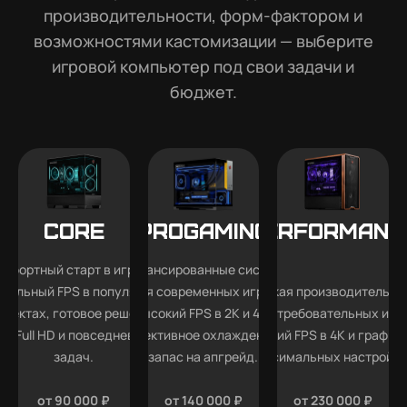
производительности, форм-фактором и
возможностями кастомизации — выберите
игровой компьютер под свои задачи и
бюджет.
Core
Progaming
Performanc
мфортный старт в играх —
Сбалансированные системы
абильный FPS в популярных
для современных игр —
Высокая производительно
роектах, готовое решение
высокий FPS в 2K и 4K,
для требовательных игр
ля Full HD и повседневных
эффективное охлаждение и
высокий FPS в 4K и графика
задач.
запас на апгрейд.
максимальных настройка
от 90 000 ₽
от 140 000 ₽
от 230 000 ₽