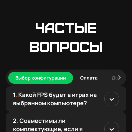
Частые
вопросы
Выбор конфигурации
Оплата
Доставк
1
.
Какой FPS будет в играх на
выбранном компьютере?
2
.
Совместимы ли
комплектующие, если я