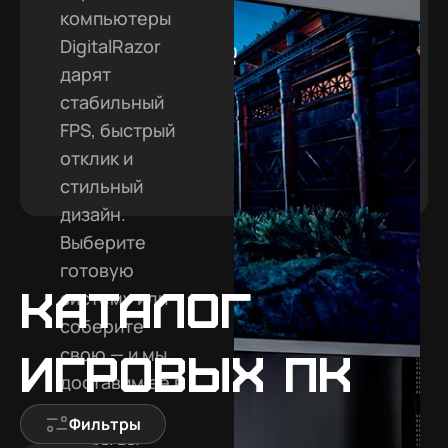
компьютеры
DigitalRazor
дарят
стабильный
FPS, быстрый
отклик и
стильный
дизайн.
Выберите
готовую
Каталог
систему или
соберите
свою — и мы
игровых ПК
доставим её в
Барнаул,
Фильтры
чтобы вы