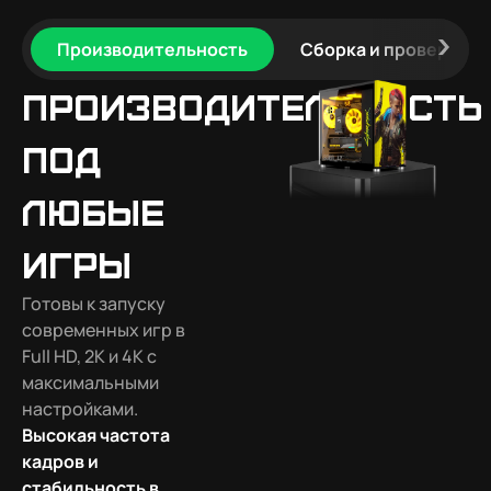
Производительность
Сборка и проверка
Производительность
под
любые
игры
Готовы к запуску
современных игр в
Full HD, 2K и 4K с
максимальными
настройками.
Высокая частота
кадров и
стабильность в