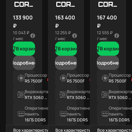
Core
Core
Core
X5
X7
X7
133 900
163 400
167 400
SNOW
₽
₽
₽
10 043 ₽
12 255 ₽
12 555 ₽
/ мес
/ мес
/ мес
В корзину
В корзину
В корзину
Подробнее
Подробнее
Подробнее
Процессор
Процессор
Процессор
R5 7500F
R5 7500F
R5 7500F
Видеокарта
Видеокарта
Видеокарт
RTX 5060 Ti
RTX 5060 Ti
RTX 5060 Ti
8ГБ
16ГБ
16ГБ
Оперативная
Оперативная
Оперативн
память
память
память
16ГБ DDR5
16ГБ DDR5
16ГБ DDR5
Все характеристики
Все характеристики
Все характерист