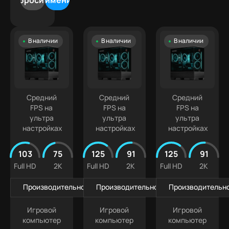
Сбросить
Применить
500
5070
Лучшая
9
000 ₽
Ti
цена
Intel
500
Белые
Core
000 ₽
В наличии
В наличии
В наличии
ПК
Ultra
+
Компактные
5
ПК
Intel
Кастомизированные
Core
Ultra 7
Средний
Средний
Средний
FPS на
FPS на
FPS на
ультра
ультра
ультра
настройках
настройках
настройках
103
75
125
91
125
91
Full HD
2K
Full HD
2K
Full HD
2K
Производительность в играх
Производительность в играх
Производительно
Игровой
Игровой
Игровой
компьютер
компьютер
компьютер