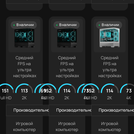
В наличии
В наличии
В наличии
Средний
Средний
Средний
FPS на
FPS на
FPS на
ультра
ультра
ультра
настройках
настройках
настройках
151
113
69
152
114
73
152
114
73
Full HD
2K
4K
Full HD
2K
4K
Full HD
2K
4K
Производительность в играх
Производительность в играх
Производительно
Игровой
Игровой
Игровой
компьютер
компьютер
компьютер