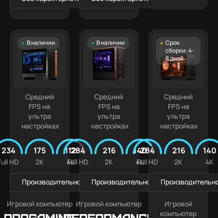
В наличии
В наличии
Срок
сборки: 4-
8 дней
Средний
Средний
Средний
FPS на
FPS на
FPS на
ультра
ультра
ультра
настройках
настройках
настройках
234
175
112
284
216
140
284
216
140
Full HD
2K
4K
Full HD
2K
4K
Full HD
2K
4K
Производительность в играх
Производительность в играх
Производительно
Игровой компьютер
Игровой компьютер
Игровой
компьютер
PROGAMING
Performance