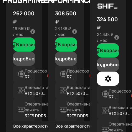
SHIFT
262 000
308 500
X5
324 500
₽
₽
₽
19 650 ₽
23 138 ₽
/ мес
/ мес
24 338 ₽
/ мес
В корзину
В корзину
В корзину
Подробнее
Подробнее
Подробнее
Процессор
Процессор
R7
R7
7800X3D
7800X3D
Видеокарта
Видеокарта
Процессор
RTX 5070
RTX 5070 Ti
R7
12ГБ
16ГБ
7800X3D
Оперативная
Оперативная
Видеокарт
память
память
RTX 5070 Ti
32ГБ DDR5
32ГБ DDR5
16ГБ
RGB
RGB
Оперативн
Все характеристики
Все характеристики
память