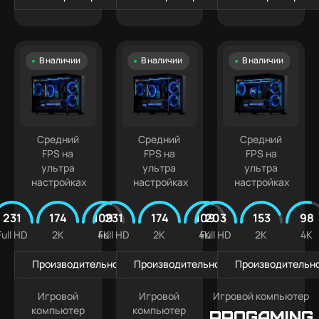
В наличии
В наличии
В наличии
Средний
Средний
Средний
FPS на
FPS на
FPS на
ультра
ультра
ультра
настройках
настройках
настройках
231
174
109
231
174
109
203
153
98
Full HD
2K
4K
Full HD
2K
4K
Full HD
2K
4K
Производительность в играх
Производительность в играх
Производительно
Игровой
Игровой
Игровой компьютер
компьютер
компьютер
PROGAMING