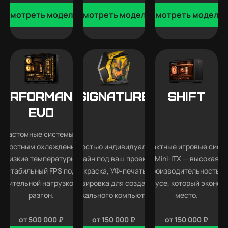
Смотреть модели
Смотреть модели
Смотреть модели
Performance
SIGNATURE
SHIFT
EVO
Кастомные системы с
идкостным охлаждением —
Полностью индивидуальный
Компактные игровые сист
низкие температуры,
дизайн под ваш проект —
Mini-ITX — высокая
стабильный FPS под
покраска, УФ-печать и
производительность в
длительной нагрузкой и
гравировка для создания
корпусе, который эконом
разгон.
уникального компьютера.
место.
от 500 000 ₽
от 150 000 ₽
от 150 000 ₽