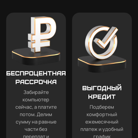
Беспроцентная
рассрочка
Выгодный
Забирайте
кредит
компьютер
сейчас, а платите
Подберем
потом. Делим
комфортный
сумму на равные
ежемесячный
части без
платеж и удобный
переплат и
график