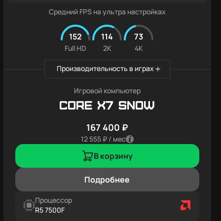
Средний FPS на ультра настройках
152
114
73
Full HD
2K
4K
Производительность в играх
Игровой компьютер
Core X7 SNOW
167 400 ₽
12 555 ₽ / мес
В корзину
Подробнее
Процессор
R5 7500F