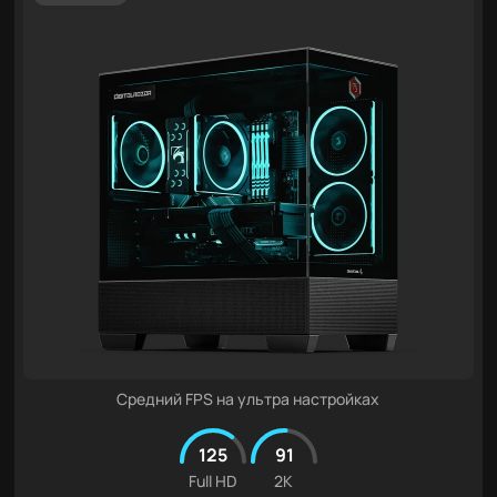
Средний FPS на ультра настройках
125
91
Full HD
2K