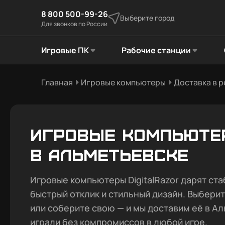
8 800 500-99-26
Выберите город
Для звонков по России
Игровые ПК
Рабочие станции
Главная
Игровые компьютеры
Доставка в 
Игровые компьюте
в Альметьевске
Игровые компьютеры DigitalRazor дарят ста
быстрый отклик и стильный дизайн. Выбери
или соберите свою — и мы доставим её в Ал
играли без компромиссов в любой игре.