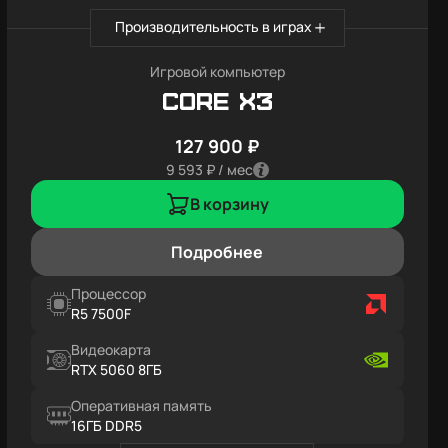
Производительность в играх
Игровой компьютер
Core X3
127 900 ₽
9 593 ₽ / мес
В корзину
Подробнее
Процессор
R5 7500F
Видеокарта
RTX 5060 8ГБ
Оперативная память
16ГБ DDR5