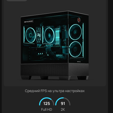
Средний FPS на ультра настройках
125
91
Full HD
2K