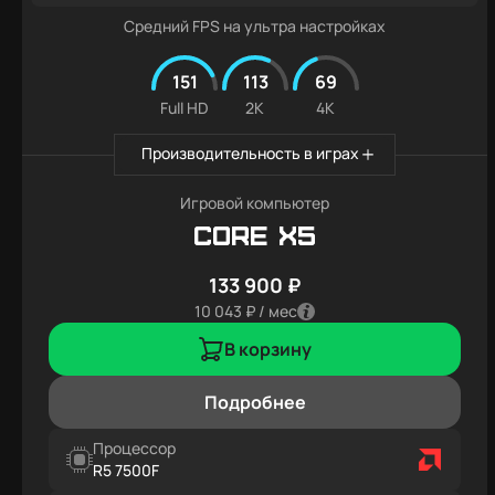
Средний FPS на ультра настройках
151
113
69
Full HD
2K
4K
Производительность в играх
Игровой компьютер
Core X5
133 900 ₽
10 043 ₽ / мес
В корзину
Подробнее
Процессор
R5 7500F