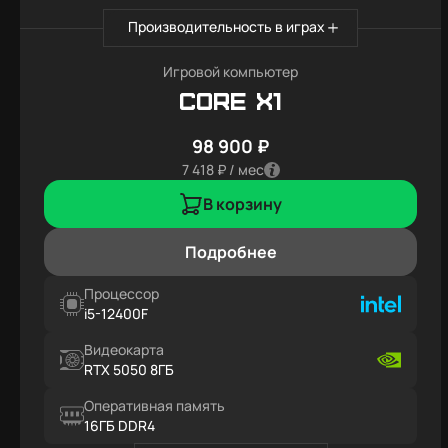
Производительность в играх
Игровой компьютер
Core X1
98 900 ₽
7 418 ₽ / мес
В корзину
Подробнее
Процессор
i5-12400F
Видеокарта
RTX 5050 8ГБ
Оперативная память
16ГБ DDR4