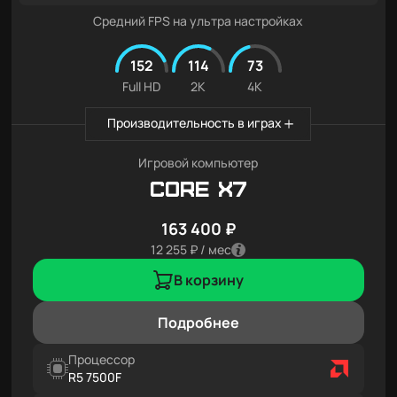
Средний FPS на ультра настройках
152
114
73
Full HD
2K
4K
Производительность в играх
Игровой компьютер
Core X7
163 400 ₽
12 255 ₽ / мес
В корзину
Подробнее
Процессор
R5 7500F