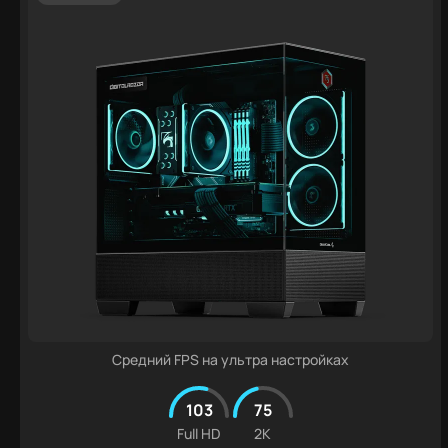
Средний FPS на ультра настройках
103
75
Full HD
2K