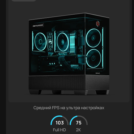
Средний FPS на ультра настройках
103
75
Full HD
2K