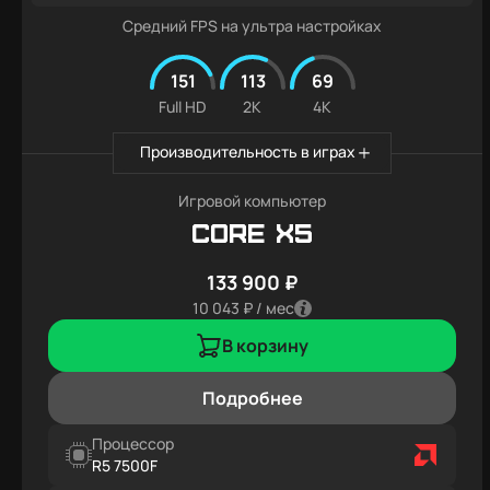
Средний FPS на ультра настройках
151
113
69
Full HD
2K
4K
Производительность в играх
Игровой компьютер
Core X5
133 900 ₽
10 043 ₽ / мес
В корзину
Подробнее
Процессор
R5 7500F