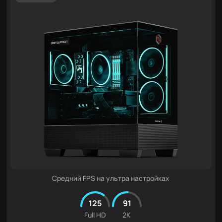
Средний FPS на ультра настройках
125
91
Full HD
2K