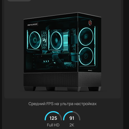
Средний FPS на ультра настройках
125
91
Full HD
2K