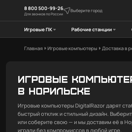
8 800 500-99-26
Выберите город
Для звонков по России
Игровые ПК
Рабочие станции
Главная
Игровые компьютеры
Доставка в 
Игровые компьюте
в Норильске
Игровые компьютеры DigitalRazor дарят ста
быстрый отклик и стильный дизайн. Выбери
или соберите свою — и мы доставим её в Но
играли без компромиссов в любой игре.