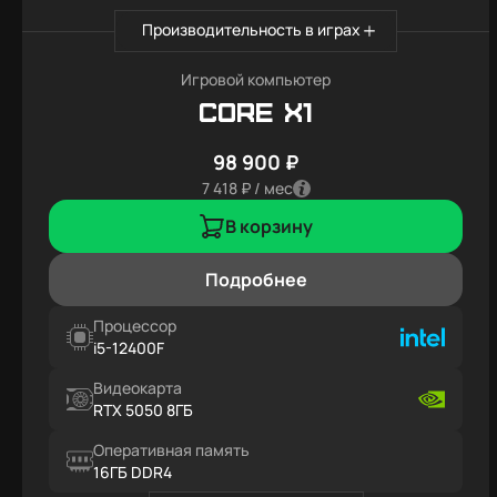
Производительность в играх
Игровой компьютер
Core X1
98 900 ₽
7 418 ₽ / мес
В корзину
Подробнее
Процессор
i5-12400F
Видеокарта
RTX 5050 8ГБ
Оперативная память
16ГБ DDR4