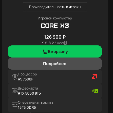
Производительность в играх
Игровой компьютер
Core X3
126 900 ₽
9 518 ₽ / мес
В корзину
Подробнее
Процессор
R5 7500F
Видеокарта
RTX 5060 8ГБ
Оперативная память
16ГБ DDR5