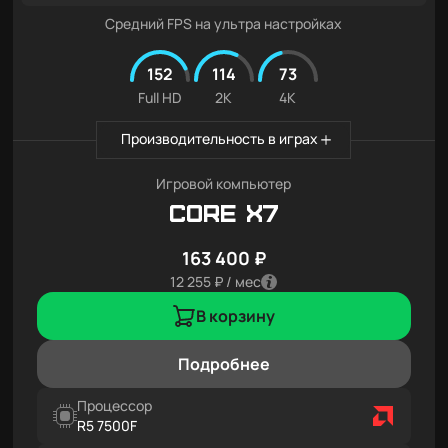
Средний FPS на ультра настройках
152
114
73
Full HD
2K
4K
Производительность в играх
Игровой компьютер
Core X7
163 400 ₽
12 255 ₽ / мес
В корзину
Подробнее
Процессор
R5 7500F