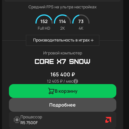
Средний FPS на ультра настройках
152
114
73
Full HD
2K
4K
Производительность в играх
Игровой компьютер
Core X7 SNOW
165 400 ₽
12 405 ₽ / мес
В корзину
Подробнее
Процессор
R5 7500F