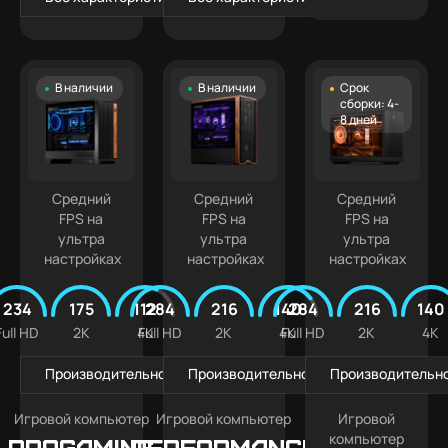
В наличии
В наличии
Срок
сборки: 4-
8 дней
Средний
Средний
Средний
FPS на
FPS на
FPS на
ультра
ультра
ультра
настройках
настройках
настройках
234
175
112
284
216
140
284
216
140
Full HD
2K
4K
Full HD
2K
4K
Full HD
2K
4K
Производительность в играх
Производительность в играх
Производительно
Игровой компьютер
Игровой компьютер
Игровой
компьютер
PROGAMING
Performance