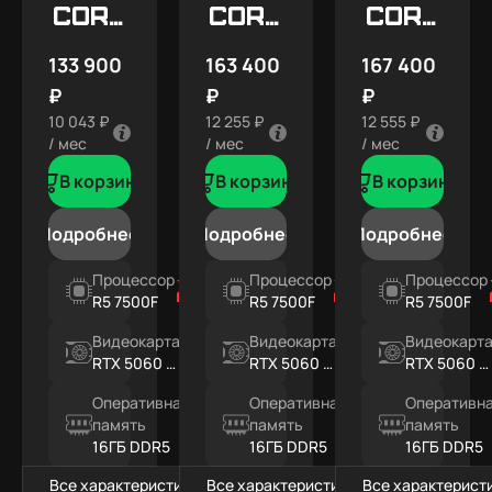
Core
Core
Core
X5
X7
X7
133 900
163 400
167 400
SNOW
₽
₽
₽
10 043 ₽
12 255 ₽
12 555 ₽
/ мес
/ мес
/ мес
В корзину
В корзину
В корзину
Подробнее
Подробнее
Подробнее
Процессор
Процессор
Процессор
R5 7500F
R5 7500F
R5 7500F
Видеокарта
Видеокарта
Видеокарт
RTX 5060 Ti
RTX 5060 Ti
RTX 5060 Ti
8ГБ
16ГБ
16ГБ
Оперативная
Оперативная
Оперативн
память
память
память
16ГБ DDR5
16ГБ DDR5
16ГБ DDR5
Все характеристики
Все характеристики
Все характерист