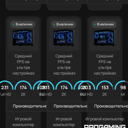
В наличии
В наличии
В наличии
Средний
Средний
Средний
FPS на
FPS на
FPS на
ультра
ультра
ультра
настройках
настройках
настройках
231
174
109
231
174
109
203
153
98
Full HD
2K
4K
Full HD
2K
4K
Full HD
2K
4K
Производительность в играх
Производительность в играх
Производительно
Игровой
Игровой
Игровой компьютер
компьютер
компьютер
PROGAMING