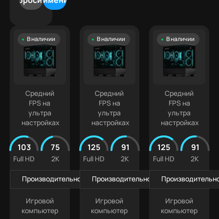
Сбросить
Применить
500
5070
Лучшая
9
000 ₽
Ti
цена
Intel
500
Белые
Core
000 ₽
В наличии
В наличии
В наличии
ПК
Ultra
+
Компактные
5
ПК
Intel
Кастомизированные
Core
Ultra 7
Средний
Средний
Средний
FPS на
FPS на
FPS на
ультра
ультра
ультра
настройках
настройках
настройках
103
75
125
91
125
91
Full HD
2K
Full HD
2K
Full HD
2K
Производительность в играх
Производительность в играх
Производительно
Игровой
Игровой
Игровой
компьютер
компьютер
компьютер