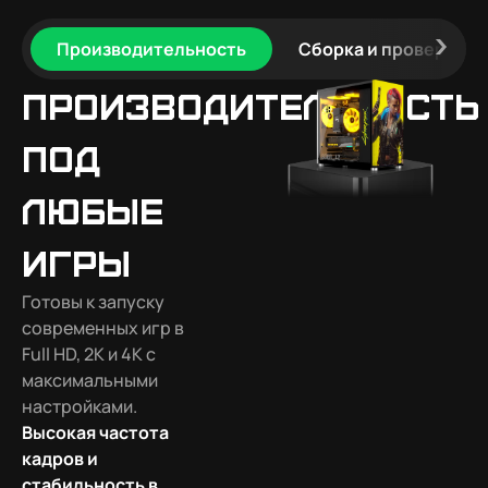
Производительность
Сборка и проверка
Производительность
под
любые
игры
Готовы к запуску
современных игр в
Full HD, 2K и 4K с
максимальными
настройками.
Высокая частота
кадров и
стабильность в