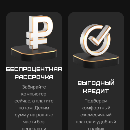
Беспроцентная
рассрочка
Выгодный
Забирайте
кредит
компьютер
сейчас, а платите
Подберем
потом. Делим
комфортный
сумму на равные
ежемесячный
части без
платеж и удобный
переплат и
график