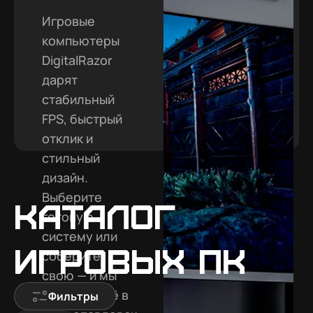
Игровые
компьютеры
DigitalRazor
дарят
стабильный
FPS, быстрый
отклик и
стильный
дизайн.
Выберите
Каталог
готовую
систему или
игровых ПК
соберите
свою — и мы
доставим её в
Фильтры