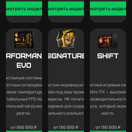
Смотреть модели
Смотреть модели
Смотреть модели
Performance
SIGNATURE
SHIFT
EVO
Кастомные системы с
идкостным охлаждением —
Полностью индивидуальный
Компактные игровые сист
низкие температуры,
дизайн под ваш проект —
Mini-ITX — высокая
стабильный FPS под
покраска, УФ-печать и
производительность в
длительной нагрузкой и
гравировка для создания
корпусе, который эконом
разгон.
уникального компьютера.
место.
от 500 000 ₽
от 150 000 ₽
от 150 000 ₽