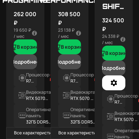
SHIFT
262 000
308 500
X5
324 500
₽
₽
₽
19 650 ₽
23 138 ₽
/ мес
/ мес
24 338 ₽
/ мес
В корзину
В корзину
В корзину
Подробнее
Подробнее
Подробнее
Процессор
Процессор
R7
R7
7800X3D
7800X3D
Видеокарта
Видеокарта
Процессор
RTX 5070
RTX 5070 Ti
R7
12ГБ
16ГБ
7800X3D
Оперативная
Оперативная
Видеокарт
память
память
RTX 5070 Ti
32ГБ DDR5
32ГБ DDR5
16ГБ
RGB
RGB
Оперативн
Все характеристики
Все характеристики
память