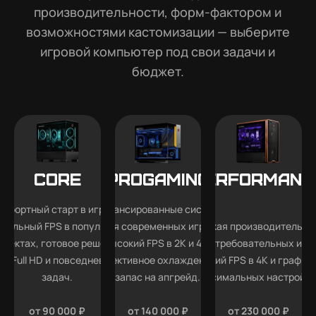
производительности, форм-фактором и
возможностями кастомизации — выберите
игровой компьютер под свои задачи и
бюджет.
Core
Progaming
Performanc
мфортный старт в играх —
Сбалансированные системы
абильный FPS в популярных
для современных игр —
Высокая производительно
роектах, готовое решение
высокий FPS в 2K и 4K,
для требовательных игр
ля Full HD и повседневных
эффективное охлаждение и
высокий FPS в 4K и графика
задач.
запас на апгрейд.
максимальных настройка
от 90 000 ₽
от 140 000 ₽
от 230 000 ₽