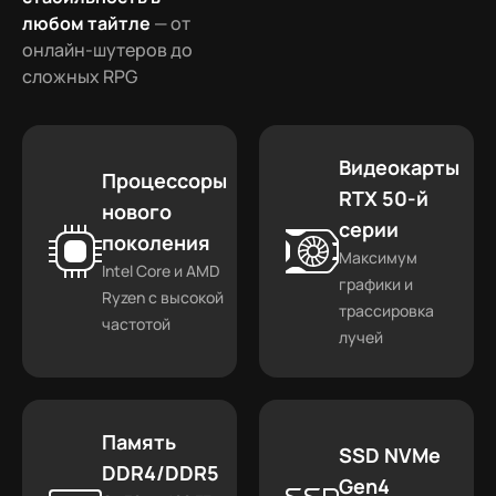
любом тайтле
— от
онлайн-шутеров до
сложных RPG
Видеокарты
Процессоры
RTX 50-й
нового
серии
поколения
Максимум
Intel Core и AMD
графики и
Ryzen с высокой
трассировка
частотой
лучей
Память
SSD NVMe
DDR4/DDR5
Gen4