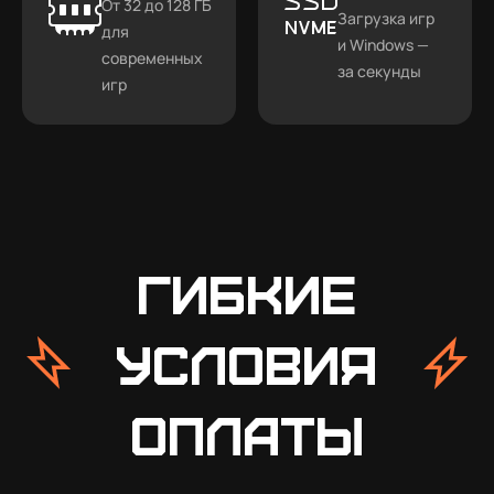
От 32 до 128 ГБ
Загрузка игр
для
и Windows —
современных
за секунды
игр
Гибкие
условия
оплаты