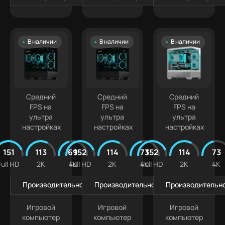
В наличии
В наличии
В наличии
Средний
Средний
Средний
FPS на
FPS на
FPS на
ультра
ультра
ультра
настройках
настройках
настройках
151
113
69
152
114
73
152
114
73
Full HD
2K
4K
Full HD
2K
4K
Full HD
2K
4K
Производительность в играх
Производительность в играх
Производительно
Игровой
Игровой
Игровой
компьютер
компьютер
компьютер