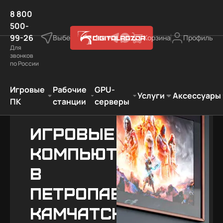
8 800
500-
99-26
Выберите город
Корзина
Профиль
Для
звонков
по России
Игровые компьютеры в Петропавловске-Камчатском
Игровые
Рабочие
GPU-
Услуги
Аксессуары
ПК
станции
серверы
Игровые
компьютеры
в
Петропавловске-
Камчатском