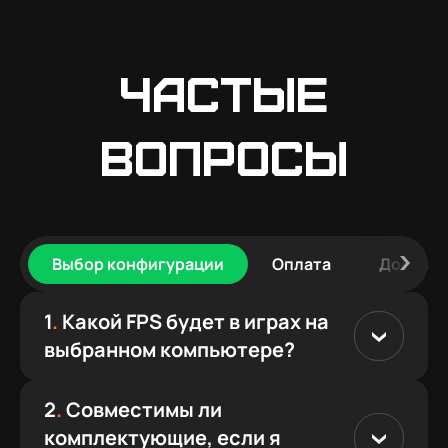
Частые
вопросы
Выбор конфигурации
Оплата
Доставк
1
.
Какой FPS будет в играх на
выбранном компьютере?
2
.
Совместимы ли
комплектующие, если я