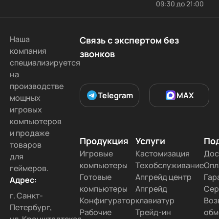
09:30 до 21:00
В Туле
В Хабаровске
В Барнауле
В Симферополе
Во Владивостоке
Наша
Связь с экспертом без
В Рязани
В Оренбурге
В Чите
компания
звонков
В Томске
В Брянске
В Волгограде
специализируется
на
В Ижевске
В Ярославле
В Ставрополе
производстве
В Иваново
В Тольятти
В Курске
Telegram
MAX
мощных
В Тамбове
В Липецке
В Белгороде
игровых
компьютеров
В Ульяновске
В Кемерово
В Чебоксарах
и продаже
В Твери
В Севастополе
В Улан-Удэ
Продукция
Услуги
По
товаров
В Орлове
Во Владимире
В Орле
Игровые
Кастомизация
Дос
для
компьютеры
Техобслуживание
Опл
геймеров.
В Астрахани
В Благовещенске
В Калуге
Готовые
Апгрейд центр
Гар
Адрес:
В Сызрани
В Набережных Челнах
компьютеры
Апгрейд
Сер
г. Санкт-
В Сургуте
В Уссурийске
В Радужном
Конфигуратор
клавиатур
Воз
Петербург,
Рабочие
Трейд-ин
обм
В Дмитриеве
В Якутске
В Коврове