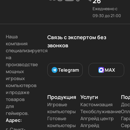
26
Ежедневно с
09:30 до 21:00
Наша
Связь с экспертом без
компания
звонков
специализируется
на
производстве
Telegram
MAX
мощных
игровых
компьютеров
и продаже
Продукция
Услуги
По
товаров
Игровые
Кастомизация
Дос
для
компьютеры
Техобслуживание
Опл
геймеров.
Готовые
Апгрейд центр
Гар
Адрес:
компьютеры
Апгрейд
Сер
г. Санкт-