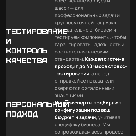
собственные корпуса и
шасси — для
профессиональных задач и
круглосуточной нагрузки.
Мы тщательно отбираем и
Тестирование
тестируем компоненты, чтобы
и
гарантировать надёжность и
контроль
соответствие высоким
стандартам.
Каждая система
качества
проходит до 48 часов стресс-
тестирования
, а перед
отправкой её показатели
сверяются с эталонными
значениями.
Наши эксперты подбирают
Персональный
конфигурации под ваш
подход
бюджет и задачи
, учитывая
специфику бизнеса. Мы
сопровождаем весь процесс —