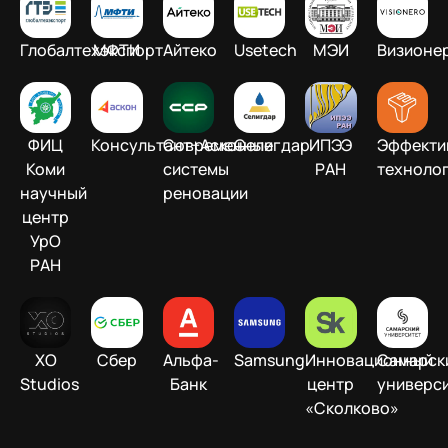
Глобалтехэкспорт
МФТИ
Айтеко
Usetech
МЭИ
Визионе
ФИЦ
Консультант+Аскон
Современные
Селигдар
ИПЭЭ
Эффекти
Коми
системы
РАН
техноло
научный
реновации
центр
УрО
РАН
XO
Сбер
Альфа-
Samsung
Инновационный
Самарск
Studios
Банк
центр
универс
«Сколково»