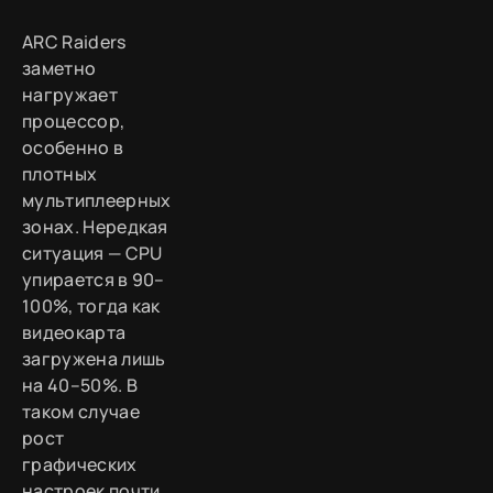
ARC Raiders
заметно
нагружает
процессор,
особенно в
плотных
мультиплеерных
зонах. Нередкая
ситуация — CPU
упирается в 90–
100%, тогда как
видеокарта
загружена лишь
на 40–50%. В
таком случае
рост
графических
настроек почти