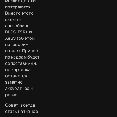
мелкие детали
потеряются.
Вместо этого
включи
апскейлинг:
DLSS, FSR или
XeSS (об этом
поговорим
позже). Прирост
по кадрам будет
сопоставимый,
но картинка
останется
заметно
аккуратнее и
резче.
Совет: всегда
ставь нативное