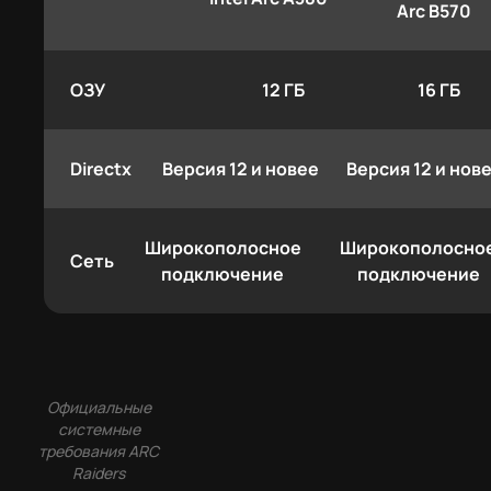
Arc B570
ОЗУ
12 ГБ
16 ГБ
Directx
Версия 12 и новее
Версия 12 и нов
Широкополосное
Широкополосно
Сеть
подключение
подключение
Официальные
системные
требования ARC
Raiders