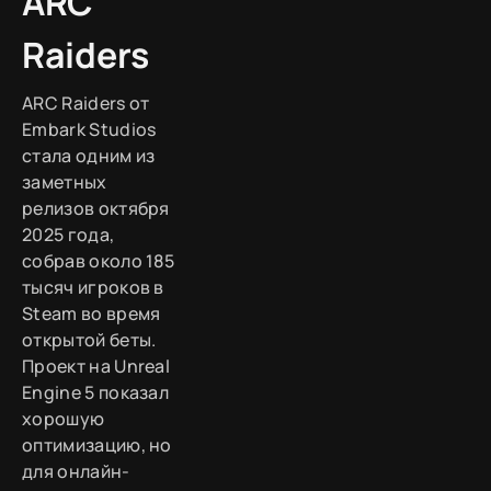
ARC
Raiders
ARC Raiders от
Embark Studios
стала одним из
заметных
релизов октября
2025 года,
собрав около 185
тысяч игроков в
Steam во время
открытой беты.
Проект на Unreal
Engine 5 показал
хорошую
оптимизацию, но
для онлайн-