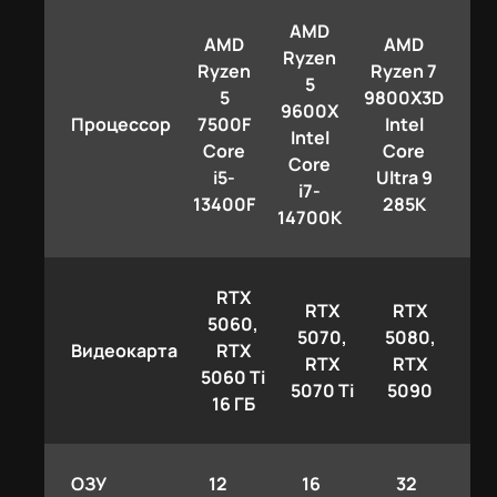
AMD
AMD
AMD
Ryzen
Ryzen
Ryzen 7
5
5
9800X3D
9600X
Процессор
7500F
Intel
Intel
Core
Core
Core
i5-
Ultra 9
i7-
13400F
285K
14700K
RTX
RTX
RTX
5060,
5070,
5080,
Видеокарта
RTX
RTX
RTX
5060 Ti
5070 Ti
5090
16 ГБ
ОЗУ
12
16
32