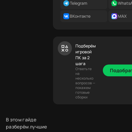
Telegram
Whats
ВКонтакте
MAX
Подберём
игровой
ПК за 2
шага
Ответьте
Подобра
на
несколько
вопросов —
покажем
готовые
сборки
В этом гайде
разберём лучшие