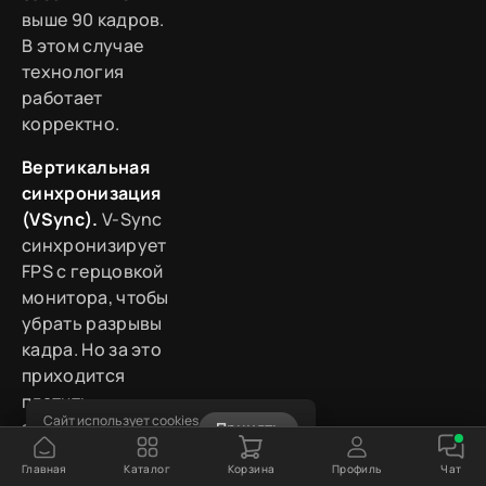
выше 90 кадров.
В этом случае
технология
работает
корректно.
Вертикальная
синхронизация
(VSync).
V-Sync
синхронизирует
FPS с герцовкой
монитора, чтобы
убрать разрывы
кадра. Но за это
приходится
платить
Сайт использует cookies
задержкой
Принять
Узнать подробнее
управления —
Главная
Каталог
Корзина
Профиль
Чат
обычно плюс 16–