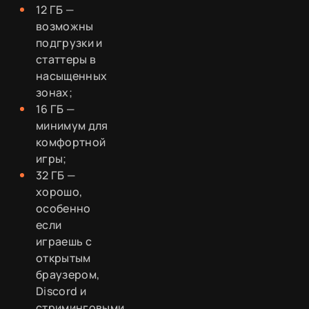
12 ГБ —
возможны
подгрузки и
статтеры в
насыщенных
зонах;
16 ГБ —
минимум для
комфортной
игры;
32 ГБ —
хорошо,
особенно
если
играешь с
открытым
браузером,
Discord и
стриминговыми