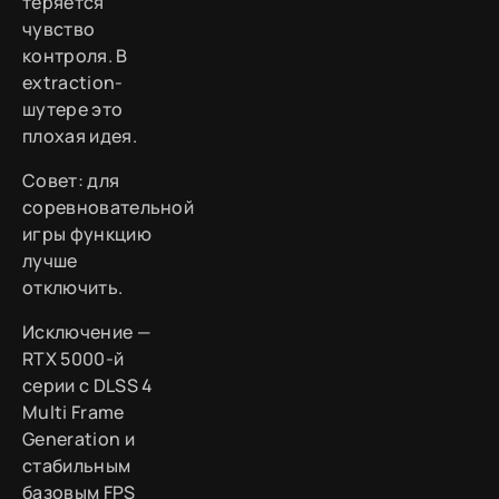
теряется
чувство
контроля. В
extraction-
шутере это
плохая идея.
Совет: для
соревновательной
игры функцию
лучше
отключить.
Исключение —
RTX 5000-й
серии с DLSS 4
Multi Frame
Generation и
стабильным
базовым FPS