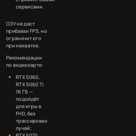
сервисами.
ОЗУ не даст
прибавки FPS, но
ограничит его
при нехватке.
Рекомендации
по видеокарте:
RTX 5060,
RTX 5060 Ti
16 ГБ —
подойдёт
для игры в
FHD, без
трассировки
лучей;
RTX 5070,