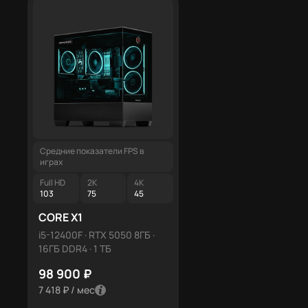
Средние показатели FPS в
Средние показатели FPS в
играх
играх
Full HD
2K
4K
Full HD
2K
4K
103
75
45
125
91
54
CORE X1
CORE X3
i5-12400F · RTX 5050 8ГБ ·
R5 7500F · RTX 5060 8ГБ 
16ГБ DDR4 · 1 ТБ
16ГБ DDR5 · 1 ТБ
98 900 ₽
126 900 ₽
7 418 ₽ / мес
9 518 ₽ / мес