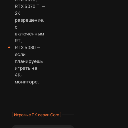
RTX 5070 Ti —
2K
разрешение,
с
включённым
RT;
RTX 5080 —
если
планируешь
играть на
4K-
мониторе.
[ Игровые ПК серии Core ]