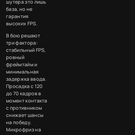
шутера это лишь
база, но не
гарантия
высоких FPS.
В бою решают
три фактора:
стабильный FPS,
ровный
фреймтайм и
минимальная
задержка ввода.
Просадка с 120
до 70 кадров в
момент контакта
с противником
снижает шансы
на победу.
Микрофриз на