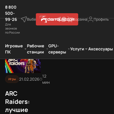
8 800
500-
99-26
Выберите город
Корзина
Профиль
Для
звонков
по России
ие настройки графики и звука для максимального FPS и
Игровые
Рабочие
GPU-
Услуги
Аксессуары
ПК
станции
серверы
12
21.02.2026
Игры
мин
ARC
Raiders:
лучшие