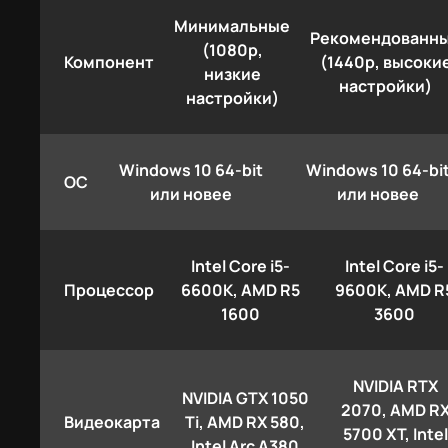
Минимальные
Рекомендованн
(1080p,
Компонент
(1440p, высоки
низкие
настройки)
настройки)
Windows 10 64-bit
Windows 10 64-bi
ОС
или новее
или новее
Intel Core i5-
Intel Core i5-
Процессор
6600K, AMD R5
9600K, AMD R
1600
3600
NVIDIA RTX
NVIDIA GTX 1050
2070, AMD R
Видеокарта
Ti, AMD RX 580,
5700 XT, Inte
Intel Arc A380