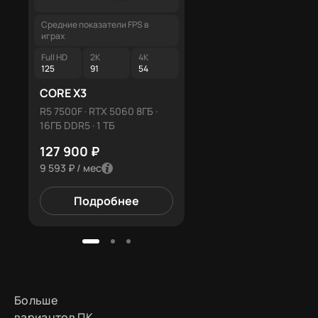
Средние показатели FPS в
Средние показатели FPS в
играх
играх
Full HD
2K
4K
Full HD
2K
4K
125
91
54
152
114
73
CORE X3
CORE X7
R5 7500F · RTX 5060 8ГБ ·
R5 7500F · RTX 5060 Ti 16
16ГБ DDR5 · 1 ТБ
16ГБ DDR5 · 1 ТБ
127 900 ₽
163 400 ₽
9 593 ₽ / мес
12 255 ₽ / мес
Подробнее
Подробнее
Больше
вариантов ПК