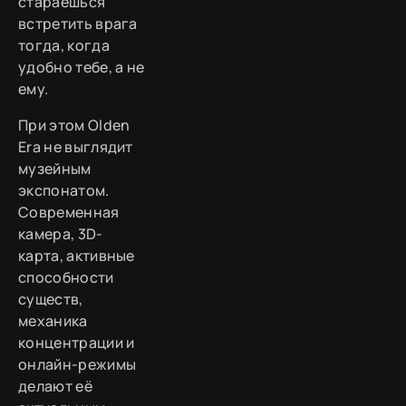
стараешься
встретить врага
тогда, когда
удобно тебе, а не
ему.
При этом Olden
Era не выглядит
музейным
экспонатом.
Современная
камера, 3D-
карта, активные
способности
существ,
механика
концентрации и
онлайн-режимы
делают её