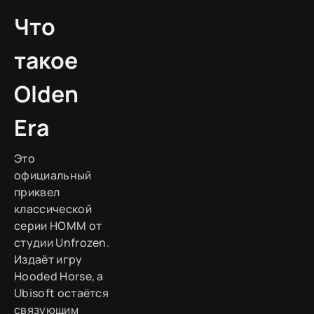
Что
такое
Olden
Era
Это
официальный
приквел
классической
серии HOMM от
студии Unfrozen.
Издаёт игру
Hooded Horse, а
Ubisoft остаётся
связующим