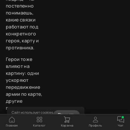
постепенно
понимаешь,
какие связки
работают под
конкретного
героя, карту и
противника.
Герои тоже
влияют на
картину: одни
ускоряют
передвижение
армии по карте,
другие
повышают
Сайт использует cookies
инициативу
Принять
Узнать подробнее
отрядов в бою,
Главная
Каталог
Корзина
Профиль
Чат
третьи дают