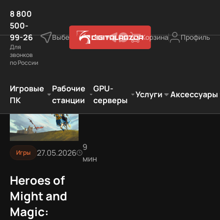
8 800
500-
99-26
Выберите город
Корзина
Профиль
Для
звонков
по России
d Magic: Olden Era — системные требования, обзор и сто
Игровые
Рабочие
GPU-
Услуги
Аксессуары
ПК
станции
серверы
9
27.05.2026
Игры
мин
Heroes of
Might and
Magic: