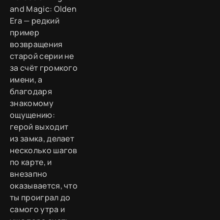
and Magic: Olden
Era — редкий
пример
возвращения
старой серии не
за счёт громкого
имени, а
благодаря
знакомому
ощущению:
герой выходит
из замка, делает
несколько шагов
по карте, и
внезапно
оказывается, что
ты проиграл до
самого утра и