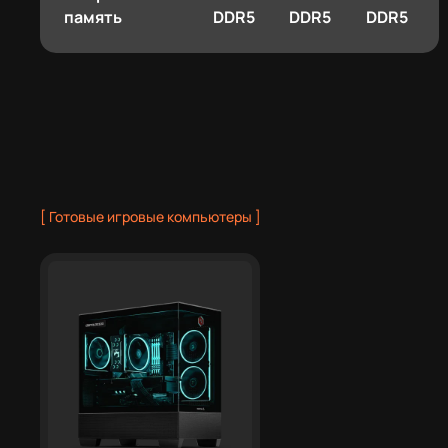
память
DDR5
DDR5
DDR5
[ Готовые игровые компьютеры
]