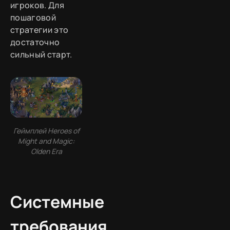
игроков. Для
пошаговой
стратегии это
достаточно
сильный старт.
Геймплей Heroes of
Might and Magic:
Olden Era
Системные
требования