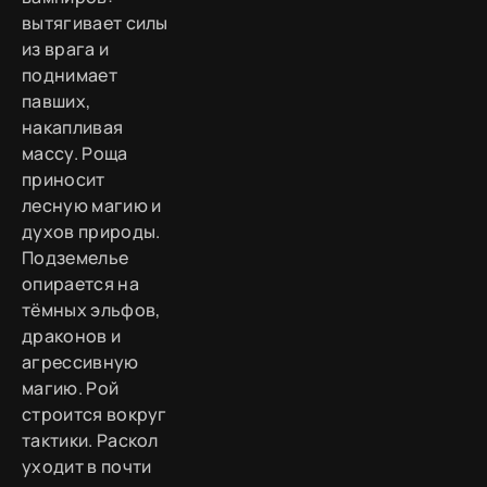
вытягивает силы
из врага и
поднимает
павших,
накапливая
массу. Роща
приносит
лесную магию и
духов природы.
Подземелье
опирается на
тёмных эльфов,
драконов и
агрессивную
магию. Рой
строится вокруг
тактики. Раскол
уходит в почти