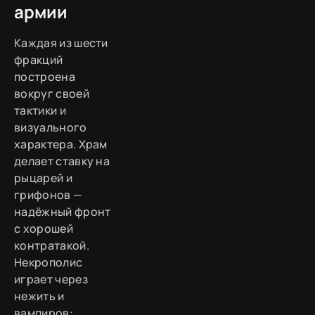
армии
Каждая из шести
фракций
построена
вокруг своей
тактики и
визуального
характера. Храм
делает ставку на
рыцарей и
грифонов —
надёжный фронт
с хорошей
контратакой.
Некрополис
играет через
нежить и
вампиров: