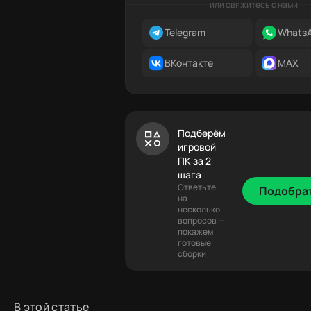
или свяжитесь с нами
Telegram
Whats
ВКонтакте
MAX
Подберём
игровой
ПК за 2
шага
Ответьте
Подобра
на
несколько
вопросов —
покажем
готовые
сборки
В этой статье