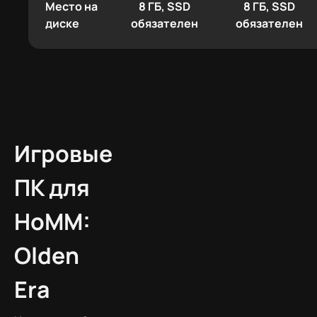
Место на
8 ГБ, SSD
8 ГБ, SSD
диске
обязателен
обязателен
Игровые
ПК для
HoMM:
Olden
Era