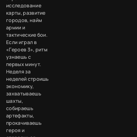
исследование
карты, развитие
городов, найм
армии и
тактические бои.
Если играл в
«Героев 3», ритм
узнаешь с
первых минут.
Неделя за
неделей строишь
экономику,
захватываешь
шахты,
собираешь
артефакты,
прокачиваешь
героя и