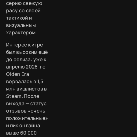
серию свежую
расу со своей
тактикой и
визуальным
характером.
Интерес к игре
был высоким ещё
до релиза: уже к
апрелю 2026-го
Olden Era
ворвалась в 1,5
млн вишлистов в
Steam. После
выхода — статус
отзывов «очень
положительные»
и пик онлайна
выше 60 000