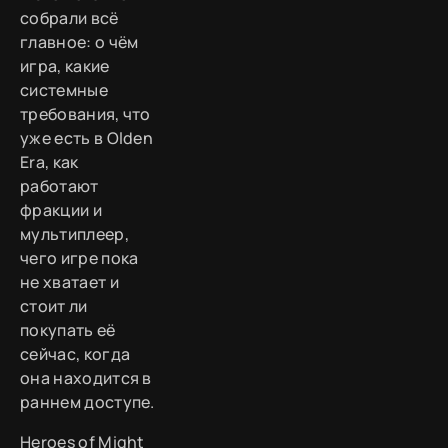
собрали всё
главное: о чём
игра, какие
системные
требования, что
уже есть в Olden
Era, как
работают
фракции и
мультиплеер,
чего игре пока
не хватает и
стоит ли
покупать её
сейчас, когда
она находится в
раннем доступе.
Heroes of Might