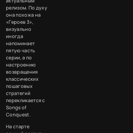
актуальным
релизом. По духу
она похожа на
«Героев 3»,
визуально
иногда
напоминает
пятую часть
серии, а по
настроению
возвращения
классических
пошаговых
стратегий
перекликается с
Songs of
Conquest.
На старте