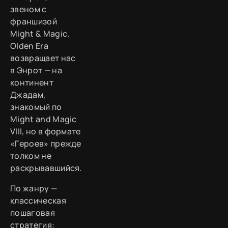
звеном с
франшизой
Might & Magic.
Olden Era
возвращает нас
в Энрот — на
континент
Джадам,
знакомый по
Might and Magic
VIII, но в формате
«Героев» прежде
толком не
раскрывавшийся.
По жанру —
классическая
пошаговая
стратегия: