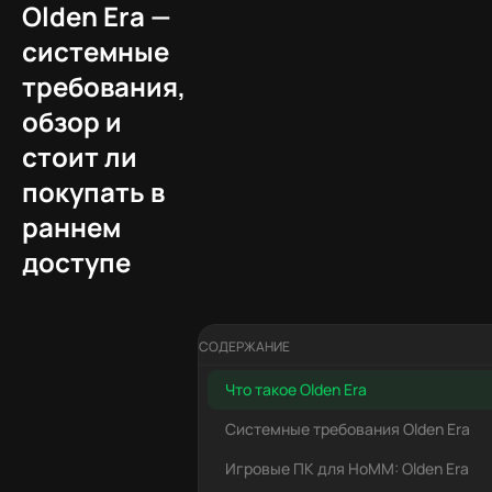
Olden Era —
системные
требования,
обзор и
стоит ли
покупать в
раннем
доступе
СОДЕРЖАНИЕ
Что такое Olden Era
Системные требования Olden Era
Игровые ПК для HoMM: Olden Era