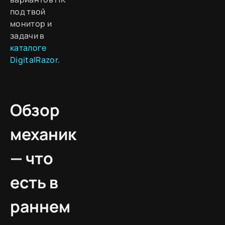
под твой
монитор и
задачи в
каталоге
DigitalRazor
.
Обзор
механик
— что
есть в
раннем