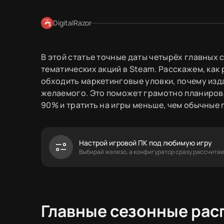
DigitalRazor
В этой статье точные даты четырёх главных 
тематических акций в Steam. Расскажем, как
обходить маркетинговые уловки, почему изд
желаемого. Это поможет грамотно планирова
90% и тратить на игры меньше, чем обычные 
Настрой игровой ПК под любимую игру
Выбирай железо, а конфигуратор сразу рассчитае
Главные сезонные рас