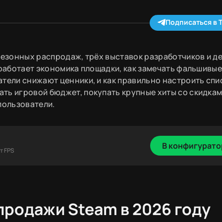
Подписаться в 
сезонных распродаж, трёх выставок разработчиков и д
 работает экономика площадки, как замечать фальшивые
атели снижают ценники, и как правильно настроить спи
ть игровой бюджет, покупать крупные хиты со скидкам
пользователи.
В конфигурато
т FPS
продажи Steam в 2026 году