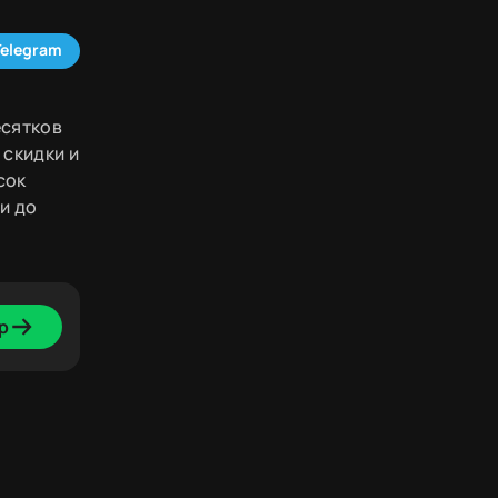
Telegram
есятков
 скидки и
сок
и до
р