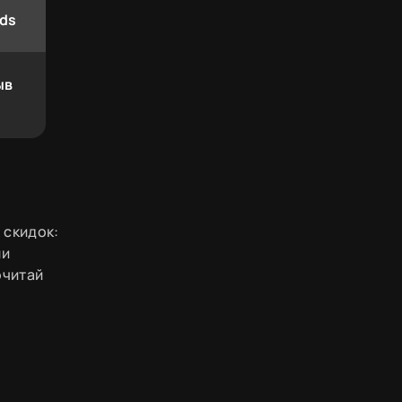
ds
ыв
 скидок:
ли
очитай