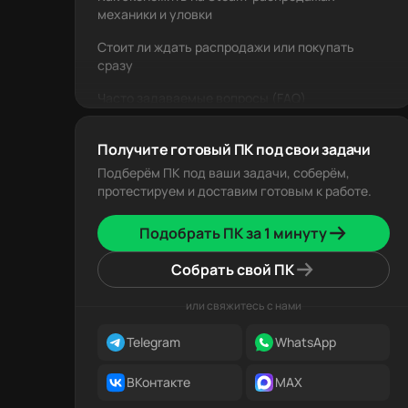
механики и уловки
Стоит ли ждать распродажи или покупать
сразу
Часто задаваемые вопросы (FAQ)
Заключение
Получите готовый ПК под свои задачи
Подберём ПК под ваши задачи, соберём,
протестируем и доставим готовым к работе.
Подобрать ПК за 1 минуту
Собрать свой ПК
или свяжитесь с нами
Telegram
WhatsApp
ВКонтакте
MAX