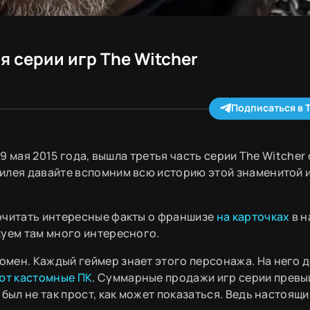
я серии игр The Witcher
Подписаться в 
19 мая 2015 года, вышла третья часть серии The Witcher 
илея давайте вспомним всю историю этой знаменитой 
рочитать интересные факты о франшизе
на карточках
в 
куем там много интересного.
мен. Каждый геймер знает этого персонажа. На него 
ют кастомные ПК
. Суммарные продажи игр серии превы
был не так прост, как может показаться. Ведь настоящ