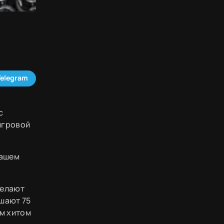
Telegram
с
игровой
нашем
делают
шают 75
им хитом