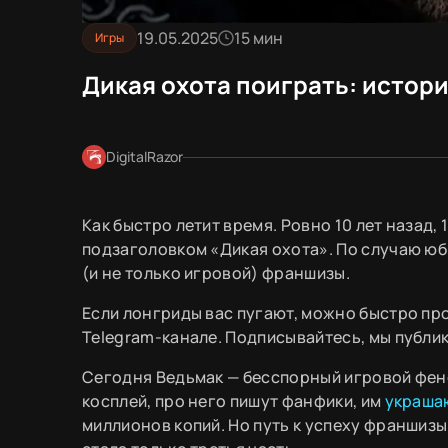
19.05.2025
15 мин
Игры
Дикая охота поиграть: истори
DigitalRazor
Как быстро летит время. Ровно 10 лет назад, 
подзаголовком «Дикая охота». По случаю юб
(и не только игровой) франшизы.
Если лонгриды вас пугают, можно быстро п
Telegram-канале. Подписывайтесь, мы публи
Сегодня Ведьмак — бесспорный игровой фено
косплей, про него пишут фанфики, им
украша
миллионов копий. Но путь к успеху франшизы 