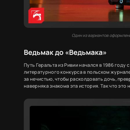
Один из вариантов оформления
Ведьмак до «Ведьмака»
Путь Геральта из Ривии начался в 1986 году 
литературного конкурса в польском журнале
за нечистью, чтобы расколдовать дочь, превр
наверняка знакома эта история. Так что это 