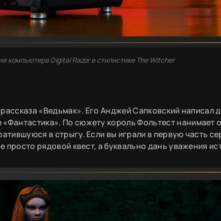
 компьютера Digital Razor в стилистике The Witcher
с рассказа «Ведьмак». Его Анджей Сапковский написал 
 «Фантастика». По сюжету король Фольтест нанимает 
атившуюся в стрыгу. Если вы играли в первую часть се
не просто рядовой квест, а буквально дань уважения ис