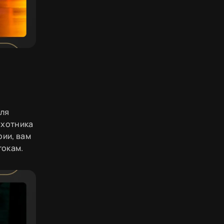
для
охотника
рии, вам
токам.