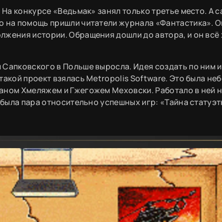
 На конкурсе «Ведьмак» занял только третье место. А с
о на помощь пришли читатели журнала «Фантастика». 
лжения истории. Обращения дошли до автора, и он всё
 Сапковского в Польше выросла. Идея создать по ним 
такой проект взялась Metropolis Software. Это была не
аном Хмеляжем и Гжегожем Меховски. Работало в ней н
 была пара относительно успешных игр: «Тайна статуэт