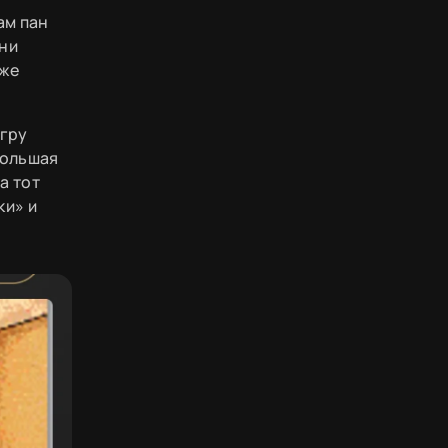
ам пан
Они
 же
игру
большая
а тот
ки» и