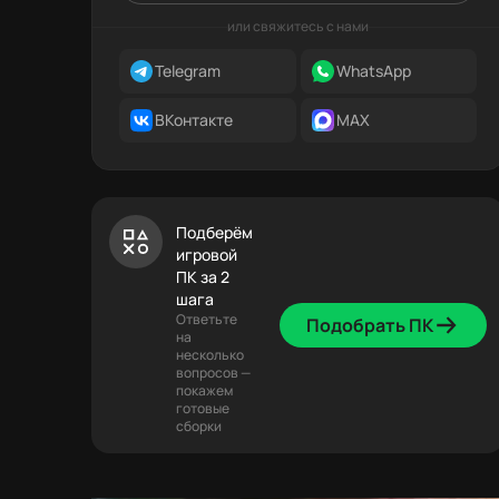
или свяжитесь с нами
Telegram
WhatsApp
ВКонтакте
MAX
Подберём
игровой
ПК за 2
шага
Ответьте
Подобрать ПК
на
несколько
вопросов —
покажем
готовые
сборки