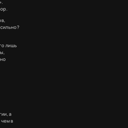
».
вор.
ов,
 сильно?
го лишь
ы,
ьно
ии, а
 чем в