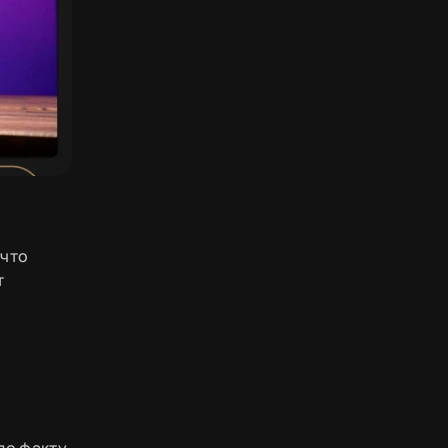
 что
т
по факту