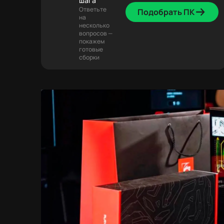
шага
Ответьте
Подобрать ПК
на
несколько
вопросов —
покажем
готовые
сборки