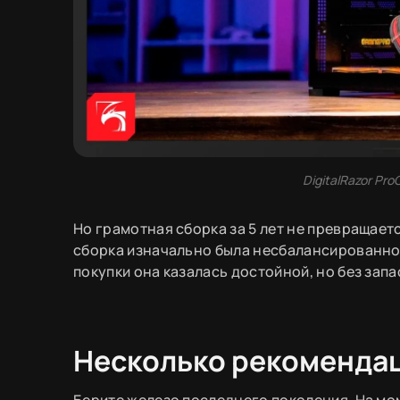
DigitalRazor Pr
Но грамотная сборка за 5 лет не превращаетс
сборка изначально была несбалансированной
покупки она казалась достойной, но без запа
Несколько рекоменда
Берите железо последнего поколения. На мо