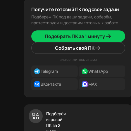
Получите готовый ПК под свои задачи
Подберём ПК под ваши задачи, соберём,
протестируем и доставим готовым к работе.
Подобрать ПК за 1 минуту
Собрать свой ПК
или свяжитесь с нами
Telegram
WhatsApp
ВКонтакте
MAX
Подберём
игровой
ПК за 2