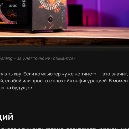
oGaming — за 5 лет точно не «стыквится»
я в тыкву. Если компьютер «уже не тянет» — это значит,
, слабой или просто с плохой конфигурацией. В момен
са на будущее.
ций
мент покупки компьютер может выглядеть «новым», но 