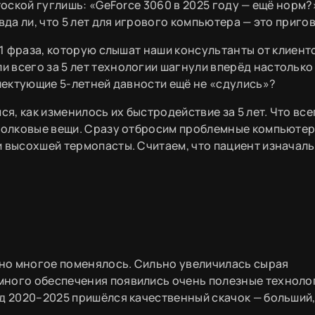
тоской гуглишь: «GeForce 3060 в 2025 году — ещё норм?
вда ли, что 5 лет для игрового компьютера — это приго
-1 фраза, которую слышат наши консультанты от клиент
 всего за 5 лет технологии шагнули вперёд настолько
плектующие 5-летней давности ещё не «сдулись»?
, как изменилось их быстродействие за 5 лет. Что все
 толковые вещи. Сразу отбросим проблемные компьютер
и высохшей термопасты. Считаем, что пациент изначал
льно многое поменялось. Сильно увеличилась сырая
ного обеспечения появились очень полезные технолог
д 2020–2025 пришёлся качественный скачок — больший,