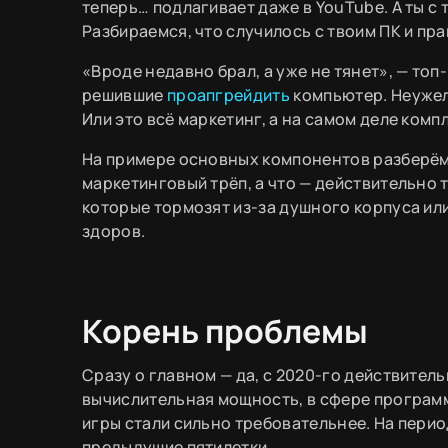
теперь… подлагивает даже в YouTube. А ты с 
Разбираемся, что случилось с твоим ПК и пра
«Вроде недавно брал, а уже не тянет», — топ
решившие
проапгрейдить
компьютер. Неужели
Или это всё маркетинг, а на самом деле ком
На примере основных компонентов разберёмся
маркетинговый трёп, а что — действительно
которые тормозят из-за душного корпуса ил
здоров.
Корень проблемы
Сразу о главном — да, с 2020-го действите
вычислительная мощность, в сфере программ
игры стали сильно требовательнее. На перио
предыдущие пятилетки.