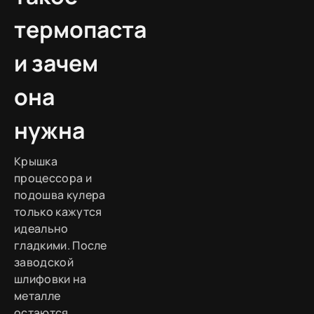
термопаста
и зачем
она
нужна
Крышка
процессора и
подошва кулера
только кажутся
идеально
гладкими. После
заводской
шлифовки на
металле
остаются