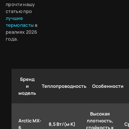
прочти нашу
статью про
лучшие
термопасты
в
реалиях 2026
года.
Бренд
и
Теплопроводность
Особенности
модель
Высокая
Arctic MX-
плотность,
8,5 Вт/(м·К)
С
6
стойкость к