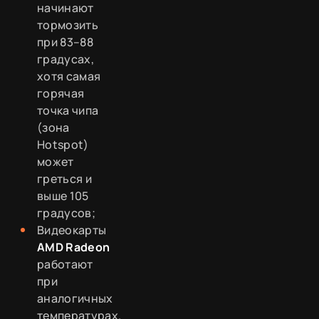
начинают
тормозить
при 83–88
градусах,
хотя самая
горячая
точка чипа
(зона
Hotspot)
может
греться и
выше 105
градусов;
Видеокарты
AMD Radeon
работают
при
аналогичных
температурах.