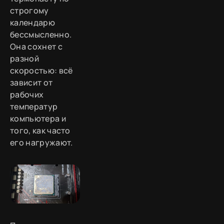
строгому
календарю
бессмысленно.
Она сохнет с
разной
скоростью: всё
зависит от
рабочих
температур
компьютера и
того, как часто
его нагружают.