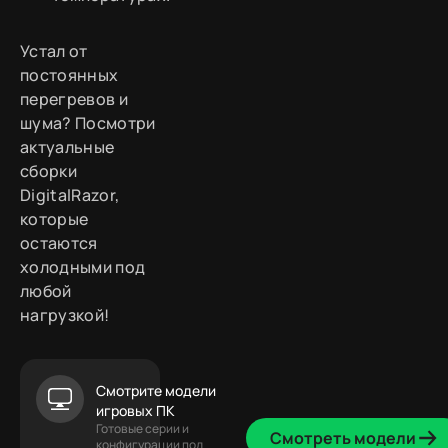
Устал от
постоянных
перегревов и
шума? Посмотри
актуальные
сборки
DigitalRazor,
которые
остаются
холодными под
любой
нагрузкой!
Смотрите модели
игровых ПК
Готовые серии и
Смотреть модели
конфигурации под