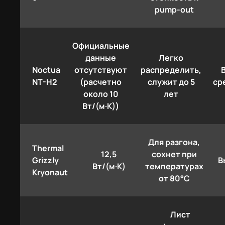
pump-out
Официальные
данные
Легко
Noctua
отсутствуют
распределить,
NT-H2
(расчетно
служит до 5
ср
около 10
лет
Вт/(м·К))
Для разгона,
Thermal
12,5
сохнет при
Grizzly
В
Вт/(м·К)
температурах
Kryonaut
от 80°C
Лист