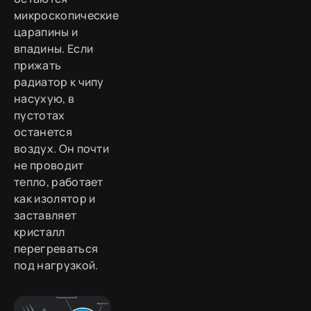
микроскопические
царапины и
впадины. Если
прижать
радиатор к чипу
насухую, в
пустотах
останется
воздух. Он почти
не проводит
тепло, работает
как изолятор и
заставляет
кристалл
перегреваться
под нагрузкой.