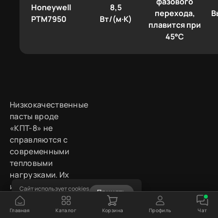
фазового
Honeywell
8,5
перехода,
В
PTM7950
Вт/(м·К)
плавится при
45°C
Низкокачественные
пасты вроде
«КПТ-8» не
справляются с
современными
тепловыми
нагрузками. Их
использование в
Сайт использует cookies
Принять
Узнать подробнее
производительных
системах
Главная
Каталог
Корзина
Профиль
Чат