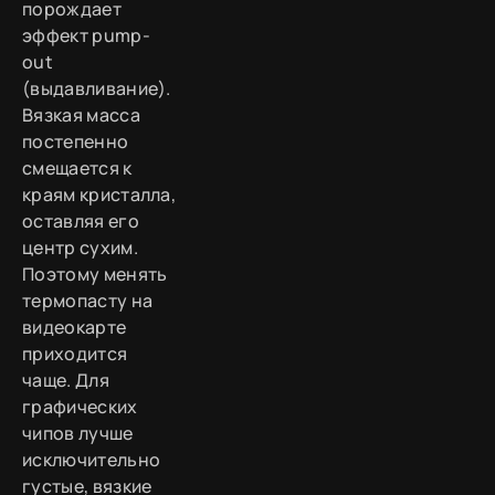
порождает
эффект pump-
out
(выдавливание).
Вязкая масса
постепенно
смещается к
краям кристалла,
оставляя его
центр сухим.
Поэтому менять
термопасту на
видеокарте
приходится
чаще. Для
графических
чипов лучше
исключительно
густые, вязкие