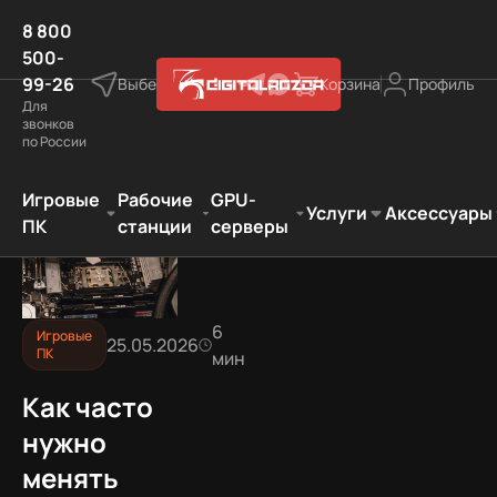
8 800
500-
99-26
Выберите город
Корзина
Профиль
Для
звонков
по России
е ПК
Как часто нужно менять термопасту в игровом ПК
Игровые
Рабочие
GPU-
Услуги
Аксессуары
ПК
станции
серверы
6
Игровые
25.05.2026
ПК
мин
Как часто
нужно
менять