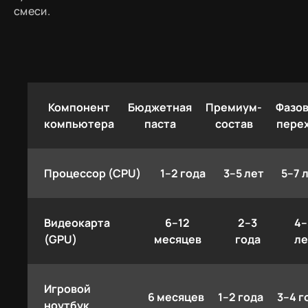
смеси.
Компонент
Бюджетная
Премиум-
Фазо
компьютера
паста
состав
пере
Процессор (CPU)
1–2 года
3–5 лет
5–7 
Видеокарта
6–12
2–3
4–
(GPU)
месяцев
года
ле
Игровой
6 месяцев
1–2 года
3–4 г
ноутбук