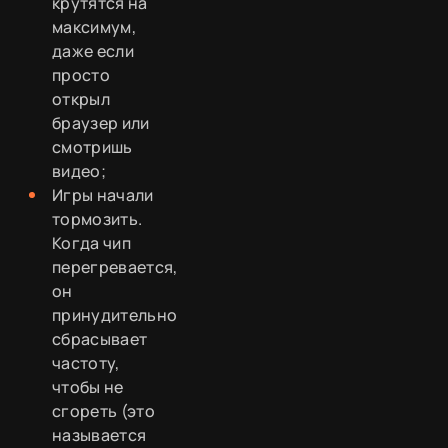
крутятся на
максимум,
даже если
просто
открыл
браузер или
смотришь
видео;
Игры начали
тормозить.
Когда чип
перегревается,
он
принудительно
сбрасывает
частоту,
чтобы не
сгореть (это
называется