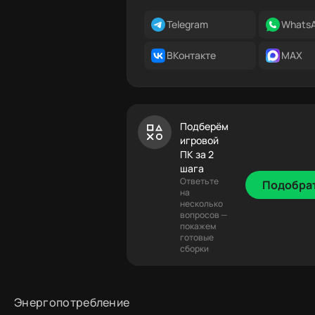
Telegram
Whats
ВКонтакте
MAX
Подберём
игровой
ПК за 2
шага
Ответьте
Подобра
на
несколько
вопросов —
покажем
готовые
сборки
Энергопотребление