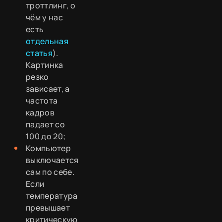
троттлинг, о
чём у нас
есть
отдельная
статья
).
Картинка
резко
зависает, а
частота
кадров
падает со
100 до 20;
Компьютер
выключается
сам по себе.
Если
температура
превышает
критическую