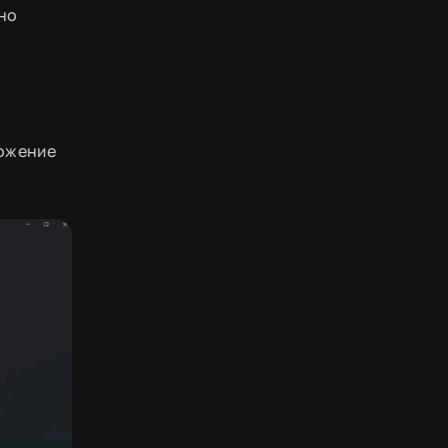
жно
ложение