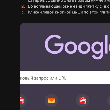
батарея). Обычно она в правом нижнем у
Во всплывающем окне найди плитку с ико
Кликни левой кнопкой мыши по этой плит