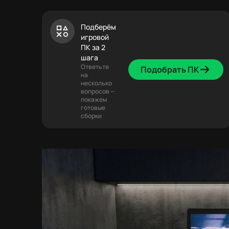
Подберём
игровой
ПК за 2
шага
Ответьте
Подобрать ПК
на
несколько
вопросов —
покажем
готовые
сборки