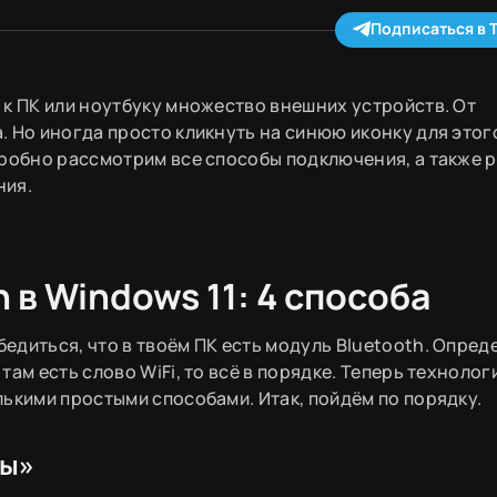
Подписаться в 
 к ПК или ноутбуку множество внешних устройств. От
. Но иногда просто кликнуть на синюю иконку для этог
дробно рассмотрим все способы подключения, а также 
ния.
 в Windows 11: 4 способа
диться, что в твоём ПК есть модуль Bluetooth. Опред
ам есть слово WiFi, то всё в порядке. Теперь техноло
ькими простыми способами. Итак, пойдём по порядку.
ры»