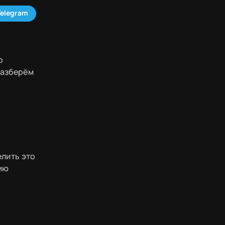
Telegram
о
разберём
елить это
гию