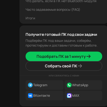
Что делать, если в ПК нет Bluetooth-модуля
Часто задаваемые вопросы (FAQ)
Итоги
Получите готовый ПК под свои задачи
Подберём ПК под ваши задачи, соберём,
протестируем и доставим готовым к работе.
Подобрать ПК за 1 минуту
Собрать свой ПК
или свяжитесь с нами
Telegram
WhatsApp
ВКонтакте
MAX