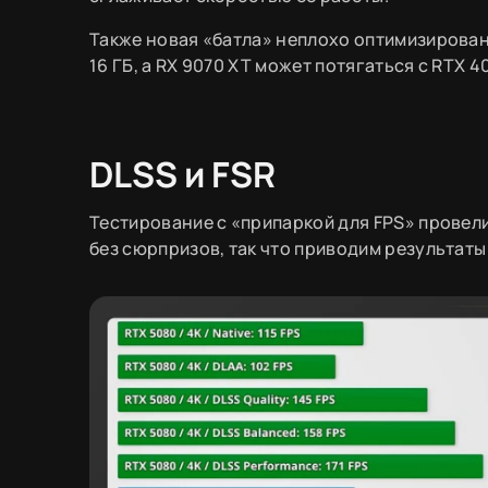
Также новая «батла» неплохо оптимизирована
16 ГБ, а RX 9070 XT может потягаться с RTX 4
DLSS и FSR
Тестирование с «припаркой для FPS» провели
без сюрпризов, так что приводим результат