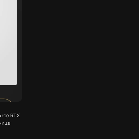
orce RTX
зница