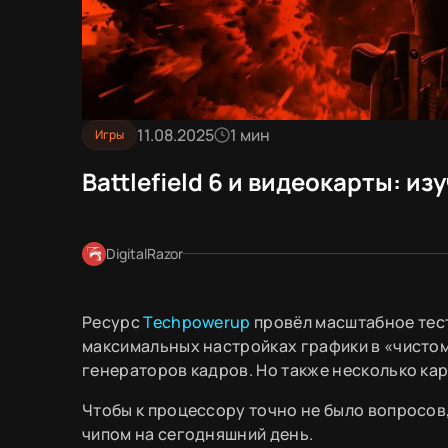
11.08.2025
1 мин
Игры
Battlefield 6 и видеокарты: и
DigitalRazor
Ресурс
Techpowerup
провёл масштабное тести
максимальных настройках графики в «чистом»
генераторов кадров. Но также несколько кар
Чтобы к процессору точно не было вопросов,
чипом на сегодняшний день.