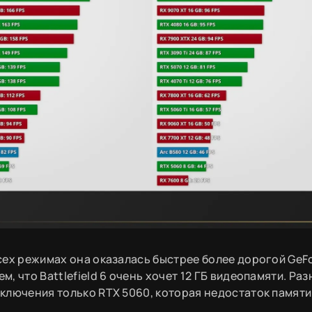
 всех режимах она оказалась быстрее более дорогой GeF
м, что Battlefield 6 очень хочет 12 ГБ видеопамяти. Ра
исключения только RTX 5060, которая недостаток памяти