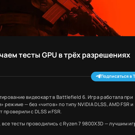
зучаем тесты GPU в трёх разрешениях
Подписаться в 
рование видеокарт в Battlefield 6. Игра работала при
 режиме — без «читов» по типу NVIDIA DLSS, AMD FSR и
т проверили с DLSS и FSR.
 все тесты проводились с Ryzen 7 9800X3D — лучшим и