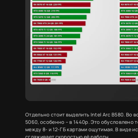
Отдельно стоит выделить Intel Arc B580. Во
5060, особенно – в 1440p. Это обусловлено те
между 8- и 12-ГБ картами ощутимая. В виде 
сглаживает скоростью её работы.