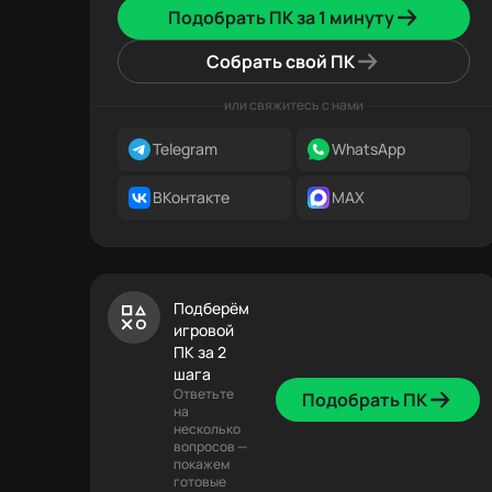
Подобрать ПК за 1 минуту
Собрать свой ПК
или свяжитесь с нами
Telegram
WhatsApp
ВКонтакте
MAX
Подберём
игровой
ПК за 2
шага
Ответьте
Подобрать ПК
на
несколько
вопросов —
покажем
готовые