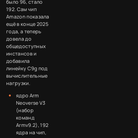
было 96, стало
192. Сам чип
Amazon показала
ещё в конце 2025
года, а теперь
довела до
общедоступных
инстансов и
добавила
линейку C9g под
вычислительные
нагрузки.
ядро Arm
Neoverse V3
(набор
команд
Armv9.2), 192
ядра на чип,