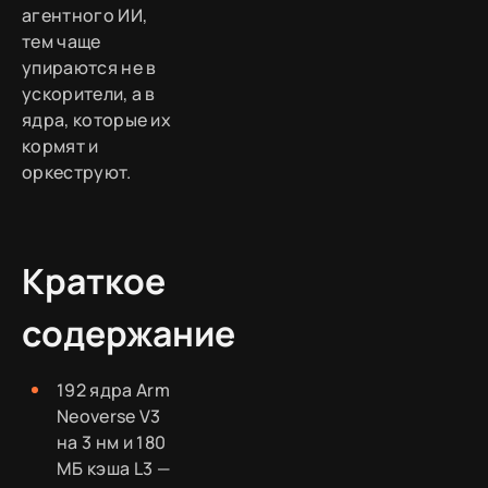
агентного ИИ,
тем чаще
упираются не в
ускорители, а в
ядра, которые их
кормят и
оркеструют.
Краткое
содержание
192 ядра Arm
Neoverse V3
на 3 нм и 180
МБ кэша L3 —