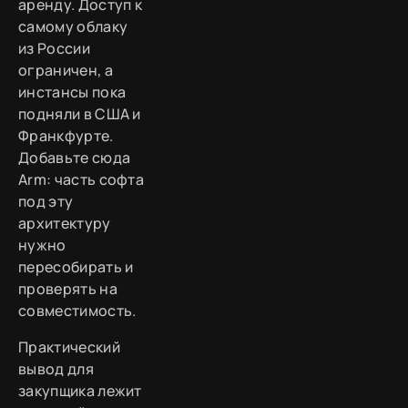
аренду. Доступ к
самому облаку
из России
ограничен, а
инстансы пока
подняли в США и
Франкфурте.
Добавьте сюда
Arm: часть софта
под эту
архитектуру
нужно
пересобирать и
проверять на
совместимость.
Практический
вывод для
закупщика лежит