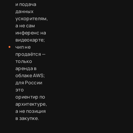
и подача
данных
ускорителям,
а не сам
инференс на
видеокарте;
чип не
продаётся —
только
аренда в
облаке AWS;
для России
это
ориентир по
архитектуре,
а не позиция
в закупке.