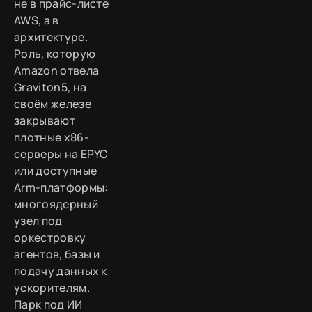
не в прайс-листе
AWS, а в
архитектуре.
Роль, которую
Amazon отвела
Graviton5, на
своём железе
закрывают
плотные x86-
серверы на EPYC
или доступные
Arm-платформы:
многоядерный
узел под
оркестровку
агентов, базы и
подачу данных к
ускорителям.
Парк под ИИ