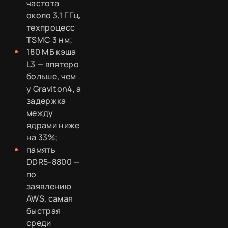
частота
около 3,1 ГГц,
техпроцесс
TSMC 3 нм;
180 МБ кэша
L3 — впятеро
больше, чем
у Graviton4, а
задержка
между
ядрами ниже
на 33%;
память
DDR5-8800 —
по
заявлению
AWS, самая
быстрая
среди