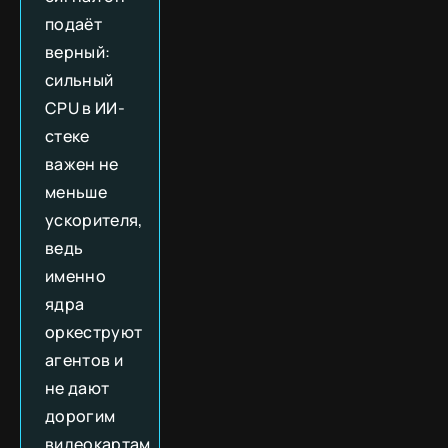
подаёт
верный:
сильный
CPU в ИИ-
стеке
важен не
меньше
ускорителя,
ведь
именно
ядра
оркеструют
агентов и
не дают
дорогим
видеокартам