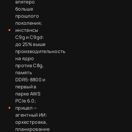
впятеро
больше
прошлого
поколения;
инстансы
C9g и C9gd:
до 25% выше
производительность
на ядро
против C8g,
память
DDR5-8800 и
первый в
парке AWS
PCIe 6.0;
прицел —
агентный ИИ:
оркестровка,
планирование