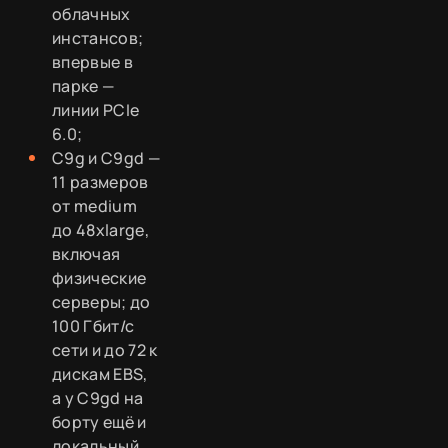
облачных
инстансов;
впервые в
парке —
линии PCIe
6.0;
C9g и C9gd —
11 размеров
от medium
до 48xlarge,
включая
физические
серверы; до
100 Гбит/с
сети и до 72 к
дискам EBS,
а у C9gd на
борту ещё и
локальный