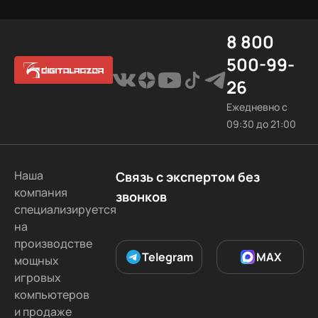
8 800
500-99-
26
Ежедневно с
09:30 до 21:00
Наша
Связь с экспертом без
компания
звонков
специализируется
на
производстве
Telegram
MAX
мощных
игровых
компьютеров
и продаже