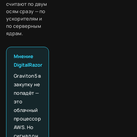
считают по двум
осям сразу — по
ускорителям и
по серверным
ядрам.
Мнение
DigitalRazor
Graviton5 в
закупку не
попадёт —
это
облачный
процессор
AWS. Но
сигнал он