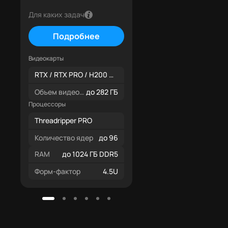
Процессоры
Для каких задач
Threadripper PRO
Подробнее
Количество ядер
до 
Видеокарты
RAM
до 1024 ГБ DD
RTX / RTX PRO / H200 NVL
Форм-фактор
6.
Объем видеопамяти
до 282 ГБ
Процессоры
Threadripper PRO
Количество ядер
до 96
RAM
до 1024 ГБ DDR5
Форм-фактор
4.5U