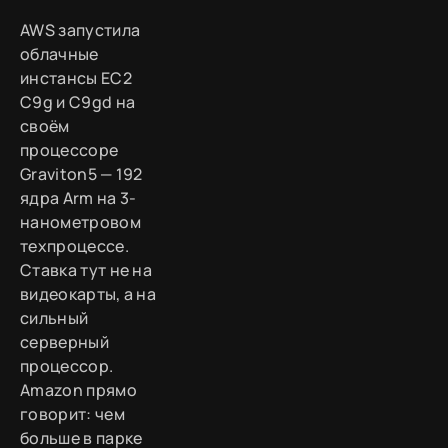
AWS запустила
облачные
инстансы EC2
C9g и C9gd на
своём
процессоре
Graviton5 — 192
ядра Arm на 3-
нанометровом
техпроцессе.
Ставка тут не на
видеокарты, а на
сильный
серверный
процессор.
Amazon прямо
говорит: чем
больше в парке