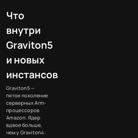
Что
внутри
Graviton5
и новых
инстансов
Graviton5 —
пятое поколение
серверных Arm-
процессоров
Amazon. Ядер
вдвое больше,
чем у Graviton4: