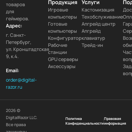
Продукция
Услуги
По
товаров
Игровые
Кастомизация
Дос
для
компьютеры
Техобслуживание
Опл
геймеров.
Готовые
Апгрейд центр
Гар
Адрес:
компьютеры
Апгрейд
Сер
г. Санкт-
Конфигуратор
клавиатур
Воз
Петербург,
Рабочие
Трейд-ин
обм
ул. Кронштадтская
станции
Час
9, к.4.
GPU серверы
воп
Аксессуары
Зад
Email:
воп
order@digital-
razor.ru
2026 ©
DigitalRazor LLC.
Политика
Правовая
Конфиденциальности
информация
Все права
защищены.