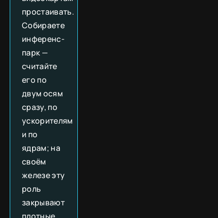
простаивать.
Собираете
инференс-
парк —
считайте
его по
двум осям
сразу, по
ускорителям
и по
ядрам; на
своём
железе эту
роль
закрывают
плотные