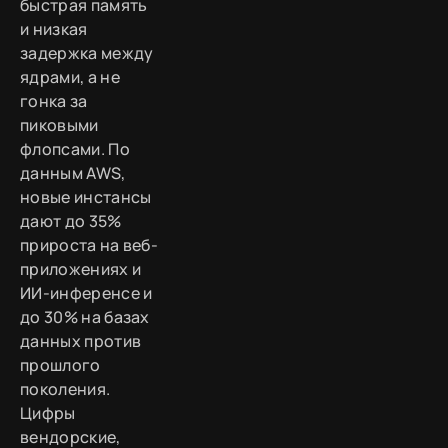
быстрая память
и низкая
задержка между
ядрами, а не
гонка за
пиковыми
флопсами. По
данным AWS,
новые инстансы
дают до 35%
прироста на веб-
приложениях и
ИИ-инференсе и
до 30% на базах
данных против
прошлого
поколения.
Цифры
вендорские,