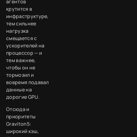
агентов
крутится в
инфраструктуре,
тем сильнее
нагрузка
смещается с
ускорителей на
процессор — и
тем важнее,
чтобы он не
тормозил и
вовремя подавал
данные на
дорогие GPU.
Отсюда и
приоритеты
Graviton5:
широкий кэш,