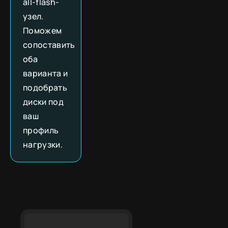
all-flash-
узел.
Поможем
сопоставить
оба
варианта и
подобрать
диски под
ваш
профиль
нагрузки.