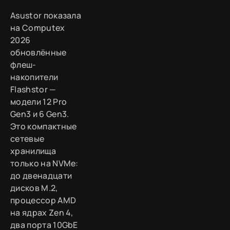
Asustor показала
на Computex
2026
обновлённые
флеш-
накопители
Flashstor —
модели 12 Pro
Gen3 и 6 Gen3.
Это компактные
сетевые
хранилища
только на NVMe:
до двенадцати
дисков M.2,
процессор AMD
на ядрах Zen 4,
два порта 10GbE