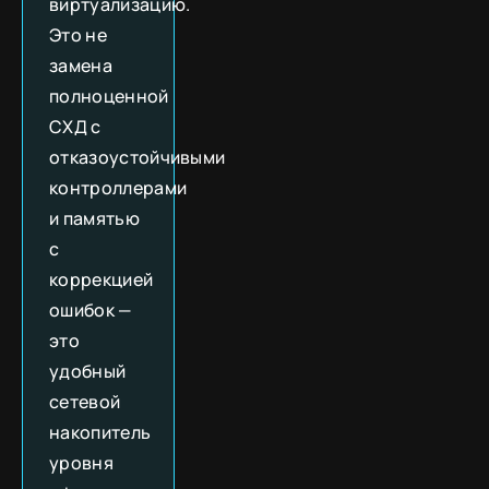
виртуализацию.
Это не
замена
полноценной
СХД с
отказоустойчивыми
контроллерами
и памятью
с
коррекцией
ошибок —
это
удобный
сетевой
накопитель
уровня