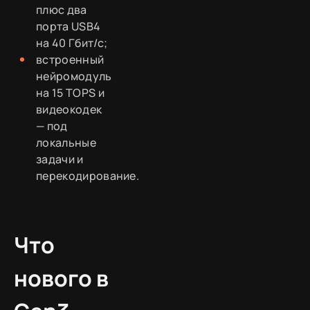
плюс два
порта USB4
на 40 Гбит/с;
встроенный
нейромодуль
на 15 TOPS и
видеокодек
— под
локальные
задачи и
перекодирование.
Что
нового в