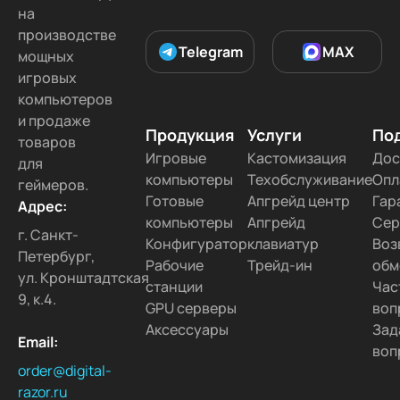
на
производстве
Telegram
MAX
мощных
игровых
компьютеров
и продаже
Продукция
Услуги
По
товаров
Игровые
Кастомизация
Дос
для
компьютеры
Техобслуживание
Опл
геймеров.
Готовые
Апгрейд центр
Гар
Адрес:
компьютеры
Апгрейд
Сер
г. Санкт-
Конфигуратор
клавиатур
Воз
Петербург,
Рабочие
Трейд-ин
обм
ул. Кронштадтская
станции
Час
9, к.4.
GPU серверы
воп
Аксессуары
Зад
Email:
воп
order@digital-
razor.ru