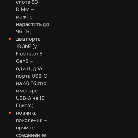
слота SO-
DIMM —
можно
нарастить до
96 ГБ;
два порта
10GbE (у
Flashstor 6
Gen3 —
один), два
порта USB-C
на 40 Гбит/с
и четыре
USB-A на 10
Гбит/с;
новинка
поколения —
прямое
соединение