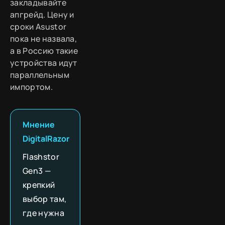
закладывайте
апгрейд. Цену и
сроки Asustor
пока не назвала,
а в Россию такие
устройства идут
параллельным
импортом.
Мнение
DigitalRazor
Flashstor
Gen3 —
крепкий
выбор там,
где нужна