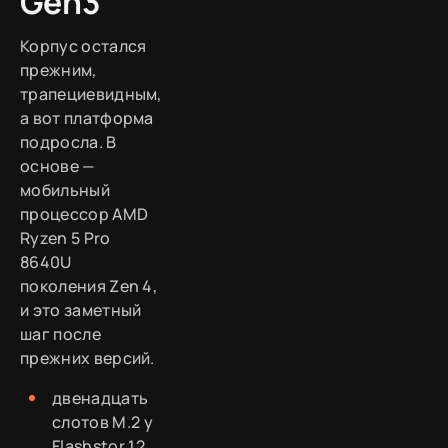
Gen3
Корпус остался
прежним,
трапециевидным,
а вот платформа
подросла. В
основе —
мобильный
процессор AMD
Ryzen 5 Pro
8640U
поколения Zen 4,
и это заметный
шаг после
прежних версий.
двенадцать
слотов M.2 у
Flashstor 12