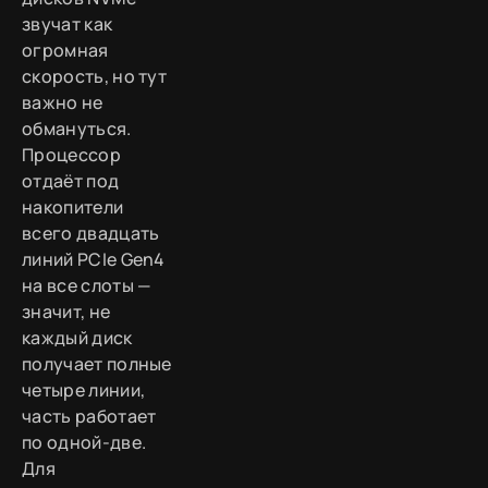
звучат как
огромная
скорость, но тут
важно не
обмануться.
Процессор
отдаёт под
накопители
всего двадцать
линий PCIe Gen4
на все слоты —
значит, не
каждый диск
получает полные
четыре линии,
часть работает
по одной-две.
Для