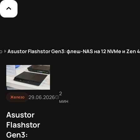
о
Asustor Flashstor Gen3: флеш-NAS на 12 NVMe и Zen 4
2
29.06.2026
Железо
мин
Asustor
Flashstor
Gen3: