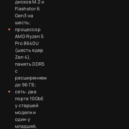
дисков M.2 и
Flashstor 6
Gen3 на
шесть;
процессор
AMD Ryzen 5
Pro 8640U
(шесть ядер
Zen 4),
память DDR5
с
расширением
до 96 ГБ;
сеть: два
порта 10GbE
у старшей
модели и
один у
младшей,