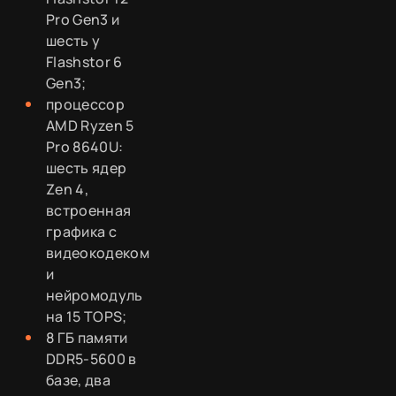
Pro Gen3 и
шесть у
Flashstor 6
Gen3;
процессор
AMD Ryzen 5
Pro 8640U:
шесть ядер
Zen 4,
встроенная
графика с
видеокодеком
и
нейромодуль
на 15 TOPS;
8 ГБ памяти
DDR5-5600 в
базе, два