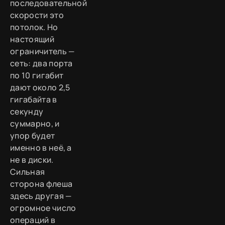
последовательной
скорости это
потолок. Но
настоящий
ограничитель —
сеть: два порта
по 10 гигабит
дают около 2,5
гигабайта в
секунду
суммарно, и
упор будет
именно в неё, а
не в диски.
Сильная
сторона флеша
здесь другая —
огромное число
операций в