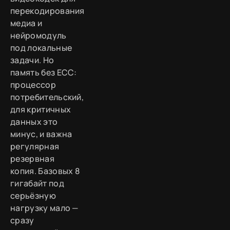
перекодирования
медиа и
нейромодуль
под локальные
задачи. Но
память без ECC:
процессор
потребительский,
для критичных
данных это
минус, и важна
регулярная
резервная
копия. Базовых 8
гигабайт под
серьёзную
нагрузку мало —
сразу