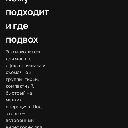
подходит
и где
подвох
Это накопитель
для малого
офиса, филиала и
съёмочной
группы: тихий,
компактный,
быстрый на
мелких
операциях. Под
это же —
встроенный
видеокодек для