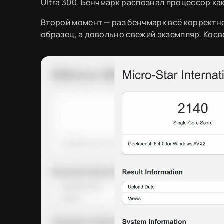
Ultra 300. Бенчмарк распознал процессор как 
Второй момент — раз бенчмарк всё корректн
образец, а довольно свежий экземпляр. Кос