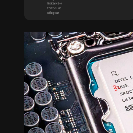
покажем
готовые
сборки