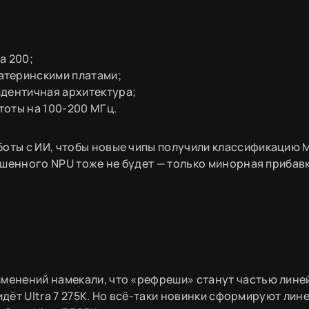
a 200;
атеринскими платами;
идентичная архитектура;
тоты на 100-200 МГц.
оты с ИИ, чтобы новые чипы получили классификацию M
лучшенного NPU тоже не будет — только минорная прибав
зменений намекали, что «рефреши» станут частью лине
придёт Ultra 7 275K. Но всё-таки новинки сформируют лин