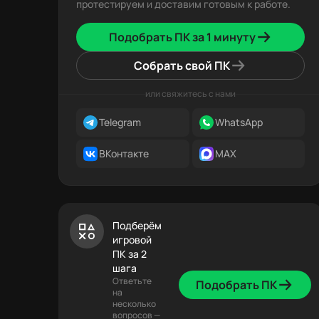
протестируем и доставим готовым к работе.
Подобрать ПК за 1 минуту
Собрать свой ПК
или свяжитесь с нами
Telegram
WhatsApp
ВКонтакте
MAX
Подберём
игровой
ПК за 2
шага
Ответьте
Подобрать ПК
на
несколько
вопросов —