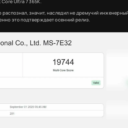
Core Ultra 7 365K.
о распознал, значит, наследил не дремучий инженерны
венно это подтверждает осенний релиз.