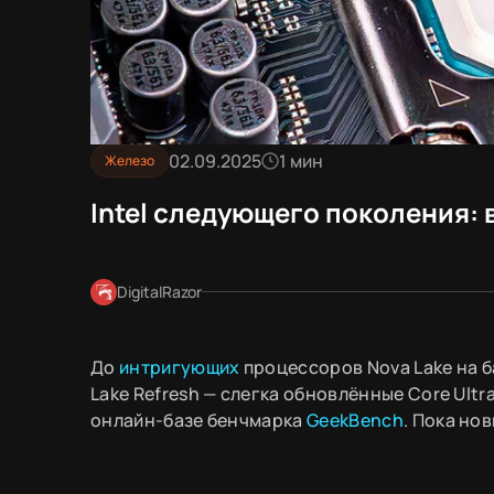
02.09.2025
1 мин
Железо
Intel следующего поколения: 
DigitalRazor
До
интригующих
процессоров Nova Lake на б
Lake Refresh — слегка обновлённые Core Ult
онлайн-базе бенчмарка
GeekBench
. Пока но