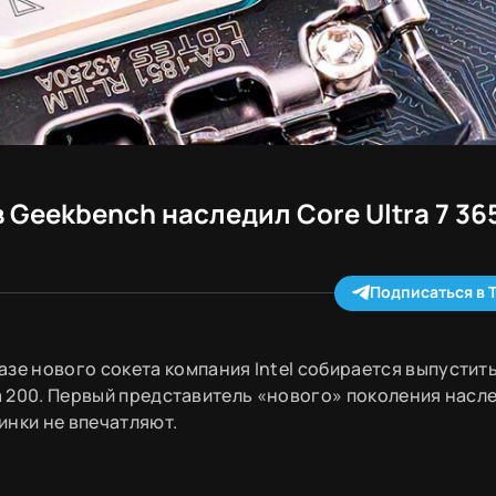
в Geekbench наследил Core Ultra 7 36
Подписаться в 
азе нового сокета компания Intel собирается выпустить
ra 200. Первый представитель «нового» поколения насл
винки не впечатляют.