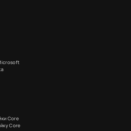
icrosoft
ка
йки Core
ейку Core