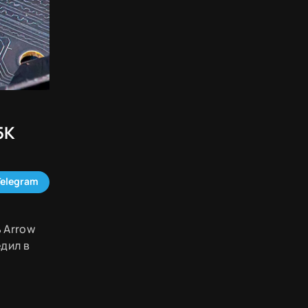
5K
Telegram
 Arrow
едил в