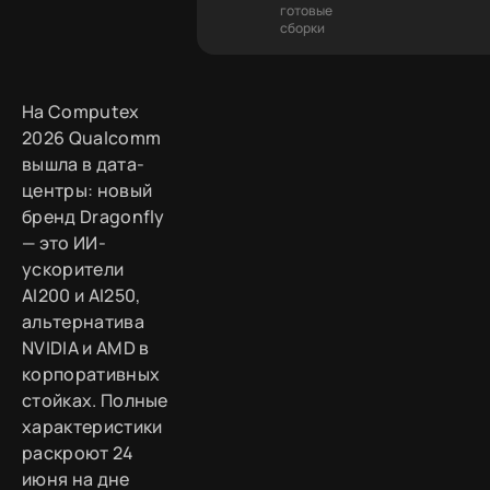
готовые
сборки
На Computex
2026 Qualcomm
вышла в дата-
центры: новый
бренд Dragonfly
— это ИИ-
ускорители
AI200 и AI250,
альтернатива
NVIDIA и AMD в
корпоративных
стойках. Полные
характеристики
раскроют 24
июня на дне