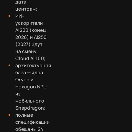
дата-
центрам;
ИИ-
ускорители
AI200 (конец
2026) и AI250
(2027) идут
на смену
Cloud AI 100;
архитектурная
база — ядра
Oryon и
Hexagon NPU
из
мобильного
Snapdragon;
полные
спецификации
обещаны 24