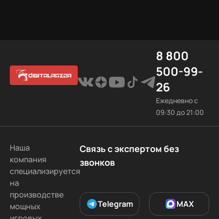
релиза.
8 800
500-99-
26
Ежедневно с
09:30 до 21:00
Наша
Связь с экспертом без
компания
звонков
специализируется
на
производстве
Telegram
MAX
мощных
игровых