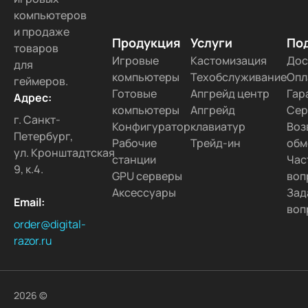
компьютеров
и продаже
Продукция
Услуги
По
товаров
Игровые
Кастомизация
Дос
для
компьютеры
Техобслуживание
Опл
геймеров.
Готовые
Апгрейд центр
Гар
Адрес:
компьютеры
Апгрейд
Сер
г. Санкт-
Конфигуратор
клавиатур
Воз
Петербург,
Рабочие
Трейд-ин
обм
ул. Кронштадтская
станции
Час
9, к.4.
GPU серверы
воп
Аксессуары
Зад
Email:
воп
order@digital-
razor.ru
2026 ©