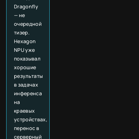
Dragonfly
— не
очередной
тизер.
Hexagon
NPU уже
показывал
хорошие
результаты
в задачах
инференса
на
краевых
устройствах,
перенос в
серверный