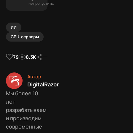
не пропустить.
ИИ
GPU-серверы
79
8.3К
Автор
DigitalRazor
Мы более 10
лет
разрабатываем
и производим
современные