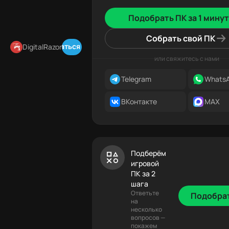
Подобрать ПК за 1 минут
Собрать свой ПК
Подписаться в Telegram
DigitalRazor
или свяжитесь с нами
Telegram
Whats
ВКонтакте
MAX
Подберём
игровой
ПК за 2
шага
Ответьте
Подобра
на
несколько
вопросов —
покажем