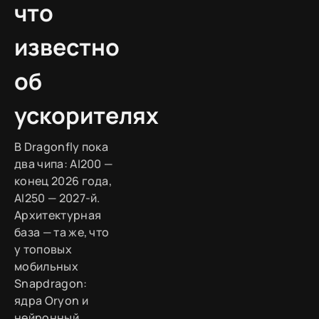
что
известно
об
ускорителях
В Dragonfly пока
два чипа: AI200 —
конец 2026 года,
AI250 — 2027-й.
Архитектурная
база — та же, что
у топовых
мобильных
Snapdragon:
ядра Oryon и
нейронный