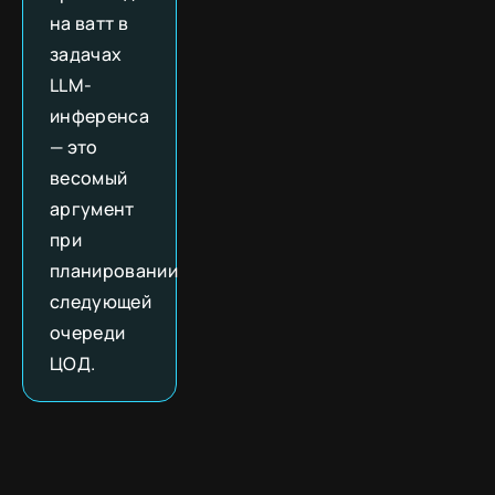
на ватт в
задачах
LLM-
инференса
— это
весомый
аргумент
при
планировании
следующей
очереди
ЦОД.