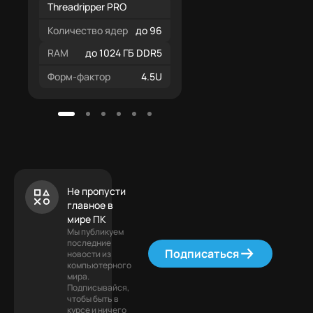
Threadripper PRO
Количество ядер
до 96
RAM
до 1024 ГБ DDR5
Форм-фактор
4.5U
Не пропусти
главное в
мире ПК
Мы публикуем
последние
Подписаться
новости из
компьютерного
мира.
Подписывайся,
чтобы быть в
курсе и ничего