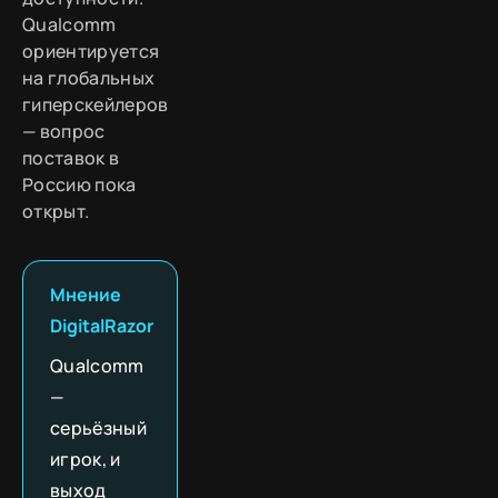
Qualcomm
ориентируется
на глобальных
гиперскейлеров
— вопрос
поставок в
Россию пока
открыт.
Мнение
DigitalRazor
Qualcomm
—
серьёзный
игрок, и
выход