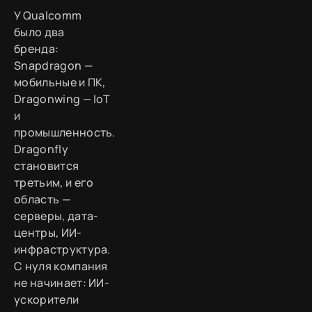
У Qualcomm
было два
бренда:
Snapdragon —
мобильные и ПК,
Dragonwing — IoT
и
промышленность.
Dragonfly
становится
третьим, и его
область —
серверы, дата-
центры, ИИ-
инфраструктура.
С нуля компания
не начинает: ИИ-
ускорители