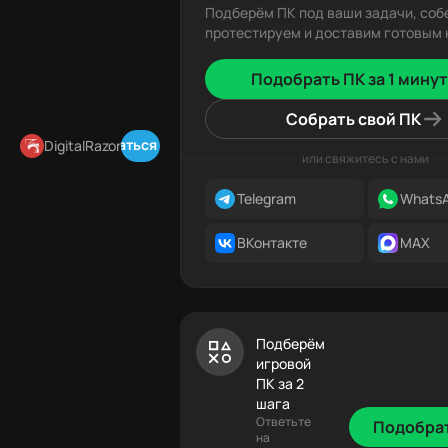
Подберём ПК под ваши задачи, соб
протестируем и доставим готовым к
Подобрать ПК за 1 минут
Собрать свой ПК
Подписаться в Telegram
DigitalRazor
или свяжитесь с нами
Telegram
Whats
ВКонтакте
MAX
Подберём
игровой
ПК за 2
шага
Ответьте
Подобра
на