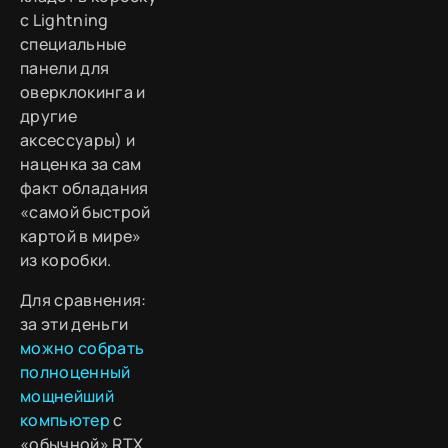
с Lightning
специальные
панели для
оверклокинга и
другие
аксессуары) и
наценка за сам
факт обладания
«самой быстрой
картой в мире»
из коробки.
Для сравнения:
за эти деньги
можно собрать
полноценный
мощнейший
компьютер
с
«обычной» RTX