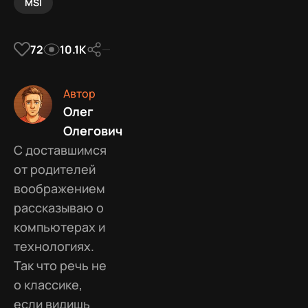
MSI
72
10.1К
Автор
Олег
Олегович
С доставшимся
от родителей
воображением
рассказываю о
компьютерах и
технологиях.
Так что речь не
о классике,
если видишь