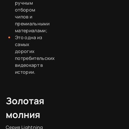
ручным
отбором
чипов и
премиальными
материалами;
Это одна из
самых
дорогих
потребительских
видеокарт в
истории.
Золотая
молния
Серия Lightning