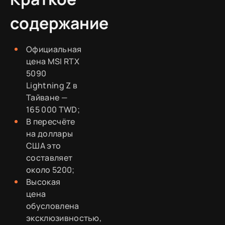
содержание
Официальная
цена MSI RTX
5090
Lightning Z в
Тайване —
165 000 TWD;
В пересчёте
на доллары
США это
составляет
около 5200;
Высокая
цена
обусловлена
эксклюзивностью,