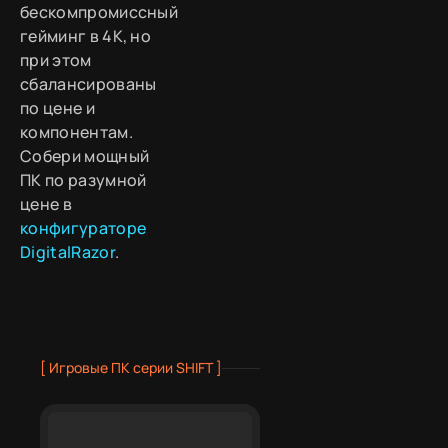
бескомпромиссный
гейминг в 4K, но
при этом
сбалансированы
по цене и
компонентам.
Собери мощный
ПК по разумной
цене в
конфигураторе
DigitalRazor
.
[ Игровые ПК серии SHIFT ]