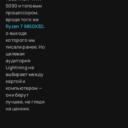
5090 и топовым
процессором,
вроде того же
Ryzen 7 9850X3D
,
о выходе
которого мы
писали ранее. Но
целевая
аудитория
Lightning не
выбирает между
картой и
компьютером —
они берут
лучшее, не глядя
на ценник.