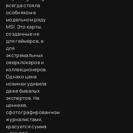
всегда стояла
особняком в
модельном ряду
MSI. Это карты,
созданные не
для геймеров, а
для
экстремальных
оверклокеров и
коллекционеров.
Однако цена
новинки удивила
даже бывалых
экспертов. На
ценнике,
сфотографированном
журналистами,
красуется сумма