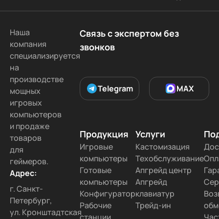
Наша
Связь с экспертом без
компания
звонков
специализируется
на
производстве
Telegram
MAX
мощных
игровых
компьютеров
и продаже
Продукция
Услуги
По
товаров
Игровые
Кастомизация
Дос
для
компьютеры
Техобслуживание
Опл
геймеров.
Готовые
Апгрейд центр
Гар
Адрес:
компьютеры
Апгрейд
Сер
г. Санкт-
Конфигуратор
клавиатур
Воз
Петербург,
Рабочие
Трейд-ин
обм
ул. Кронштадтская
станции
Час