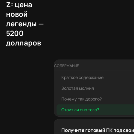
Z: цена
новой
легенды —
5200
долларов
СОДЕРЖАНИЕ
Краткое содержание
Золотая молния
Почему так дорого?
Стоит ли оно того?
Получите готовый ПК под свои