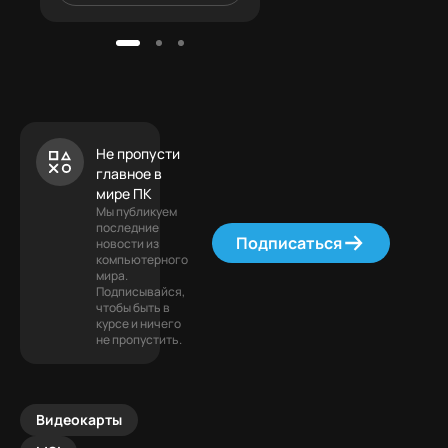
Не пропусти
главное в
мире ПК
Мы публикуем
последние
Подписаться
новости из
компьютерного
мира.
Подписывайся,
чтобы быть в
курсе и ничего
не пропустить.
Видеокарты