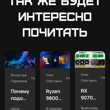
Так же будет
интересно
почитать
Олег
Вячеслав
Олег
Ново
Новости
Новости
Олегович
Ларионов
Олегович
RX
Почему
Ryzen
9070
подорожала
9800X3D
XT vs
оперативная
vs
Выясняем,
Цены
В свежем