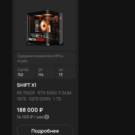
Средние показатели FPS в
Средние показатели FPS в
играх
играх
Full HD
2K
4K
Full HD
2K
4K
152
114
73
215
162
103
SHIFT X1
SHIFT X5
R5 7500F · RTX 5060 Ti SLIM
R5 9600X · RTX 5070 12ГБ
16ГБ · 32ГБ DDR5 · 1 ТБ
32ГБ DDR5 RGB · 1 ТБ
188 000 ₽
283 500 ₽
14 100 ₽ / мес
21 263 ₽ / мес
Подробнее
Подробнее