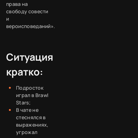
права на
свободу совести
и
вероисповеданий».
Ситуация
кратко:
Подросток
играл в Brawl
Stars;
В чате не
стеснялся в
выражениях,
угрожал