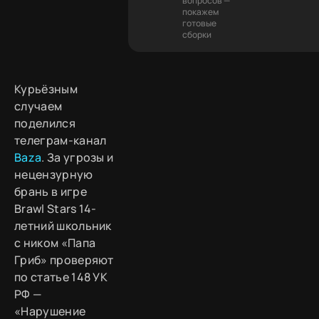
вопросов —
покажем
готовые
сборки
Курьёзным
случаем
поделился
телеграм-канал
Baza
. За угрозы и
нецензурную
брань в игре
Brawl Stars 14-
летний школьник
с ником «Папа
Гриб» проверяют
по статье 148 УК
РФ —
«Нарушение