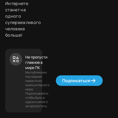
Интернете
станет на
одного
супервежливого
человека
больше!
Не пропусти
главное в
мире ПК
Мы публикуем
последние
Подписаться
новости из
компьютерного
мира.
Подписывайся,
чтобы быть в
курсе и ничего
не пропустить.