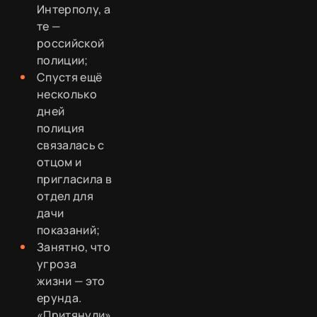
Интерполу, а
те —
российской
полиции;
Спустя ещё
несколько
дней
полиция
связалась с
отцом и
пригласила в
отдел для
дачи
показаний;
Занятно, что
угроза
жизни — это
ерунда.
«Притянули»