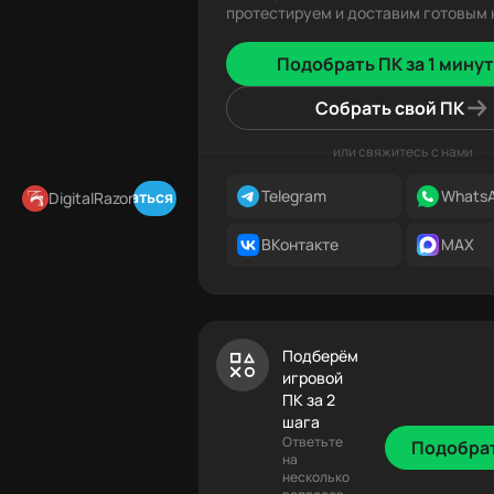
протестируем и доставим готовым к
Подобрать ПК за 1 минут
Собрать свой ПК
или свяжитесь с нами
Telegram
Whats
Подписаться в Telegram
DigitalRazor
ВКонтакте
MAX
Подберём
игровой
ПК за 2
шага
Ответьте
Подобра
на
несколько