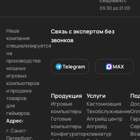
Ежедневно с
09:30 до 21:00
Наша
Связь с экспертом без
компания
звонков
специализируется
на
производстве
Telegram
MAX
мощных
игровых
компьютеров
и продаже
Продукция
Услуги
По
товаров
Игровые
Кастомизация
Дос
для
компьютеры
Техобслуживание
Опл
геймеров.
Готовые
Апгрейд центр
Гар
Адрес:
компьютеры
Апгрейд
Сер
г. Санкт-
Конфигуратор
клавиатур
Воз
Петербург,