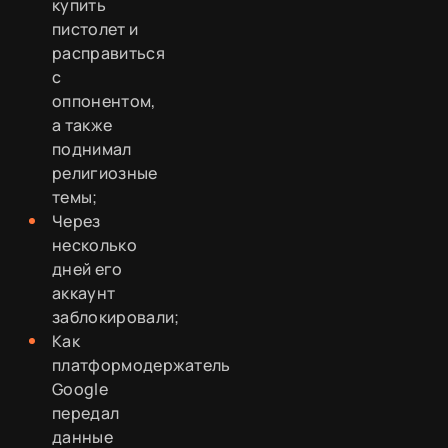
купить
пистолет и
расправиться
с
оппонентом,
а также
поднимал
религиозные
темы;
Через
несколько
дней его
аккаунт
заблокировали;
Как
платформодержатель
Google
передал
данные