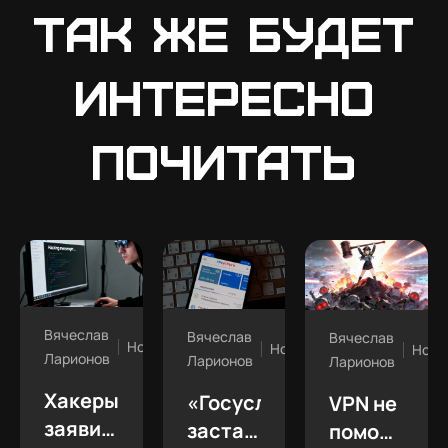
Так же будет
интересно
почитать
Вячеслав
Вячеслав
Вячеслав
Новости
Новости
Ново
Ларионов
Ларионов
Ларионов
Хакеры
«Госуслуги»
VPN не
заявили
заставляют
поможет