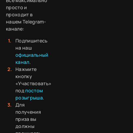
Все максимально
просто и
проходит в
нашем Telegram-
канале:
Подпишитесь
на наш
официальный
канал
.
Нажмите
кнопку
«Участвовать»
под
постом
розыгрыша
.
Для
получения
приза вы
должны