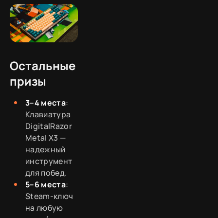
Остальные
призы
3–4 места
:
Клавиатура
DigitalRazor
Metal X3 —
надежный
инструмент
для побед.
5–6 места
:
Steam-ключ
на любую