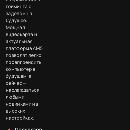
гейминга с
заделом на
будущее.
Мощная
видеокарта и
актуальная
платформа AM5
позволят легко
проапгрейдить
компьютер в
будущем, а
сейчас —
наслаждаться
любыми
новинками на
высоких
настройках.
Процессор
: