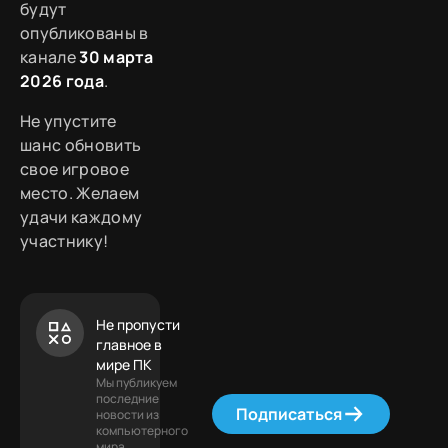
будут
опубликованы в
канале
30 марта
2026 года
.
Не упустите
шанс обновить
свое игровое
место. Желаем
удачи каждому
участнику!
Не пропусти
главное в
мире ПК
Мы публикуем
последние
Подписаться
новости из
компьютерного
мира.