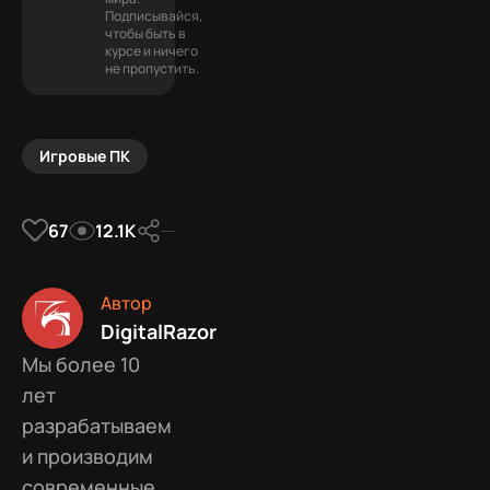
Подписывайся,
чтобы быть в
курсе и ничего
не пропустить.
Игровые ПК
67
12.1К
Автор
DigitalRazor
Мы более 10
лет
разрабатываем
и производим
современные