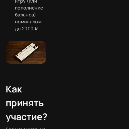
игру (или
пополнение
баланса)
номиналом
до 2000 ₽.
Как
принять
участие?