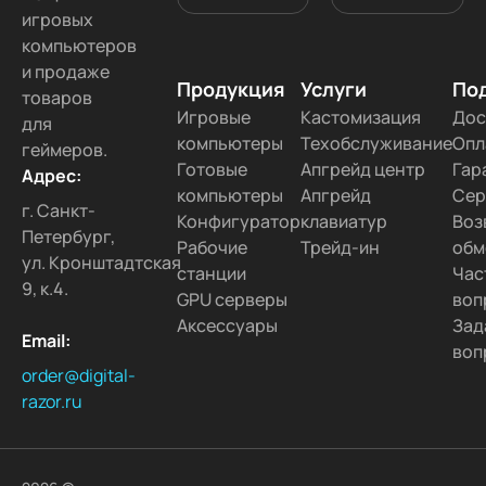
игровых
компьютеров
и продаже
Продукция
Услуги
По
товаров
Игровые
Кастомизация
Дос
для
компьютеры
Техобслуживание
Опл
геймеров.
Готовые
Апгрейд центр
Гар
Адрес:
компьютеры
Апгрейд
Сер
г. Санкт-
Конфигуратор
клавиатур
Воз
Петербург,
Рабочие
Трейд-ин
обм
ул. Кронштадтская
станции
Час
9, к.4.
GPU серверы
воп
Аксессуары
Зад
Email:
воп
order@digital-
razor.ru