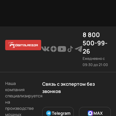
8 800
500-99-
26
Ежедневно с
09:30 до 21:00
Наша
Связь с экспертом без
компания
звонков
специализируется
на
производстве
Telegram
MAX
мощных