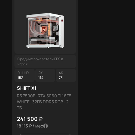
Средние показатели FPS в
играх
Full HD
2K
4K
152
114
73
SHIFT X1
R5 7500F · RTX 5060 Ti 16ГБ
WHITE · 32ГБ DDR5 RGB · 2
ТБ
241 500 ₽
18 113 ₽ / мес