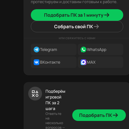
протестируем и доставим готовым к работе.
Подобрать ПК за 1 минуту
Собрать свой ПК
или свяжитесь с нами
Telegram
WhatsApp
ВКонтакте
MAX
Подберём
игровой
ПК за 2
шага
Ответьте
Подобрать ПК
на
несколько
вопросов —