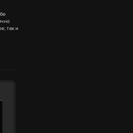
ебе
ично
е, так и