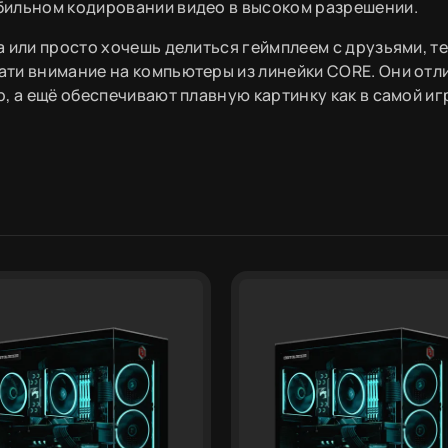
бильном кодировании видео в высоком разрешении.
 или просто хочешь делиться геймплеем с друзьями, т
рати внимание на компьютеры из линейки CORE. Они отл
 а ещё обеспечивают плавную картинку как в самой игр