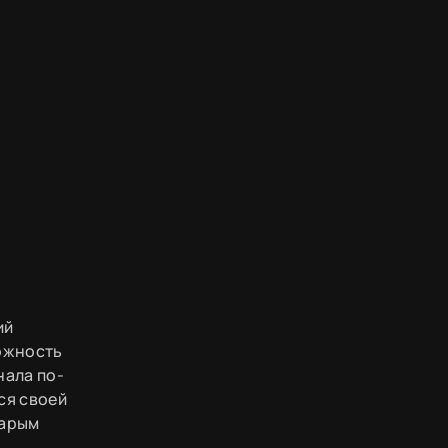
ий
можность
нала по-
ся своей
тарым