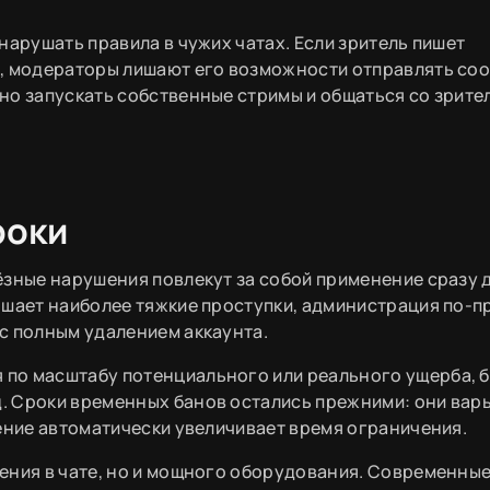
нарушать правила в чужих чатах. Если зритель пишет
а, модераторы лишают его возможности отправлять со
но запускать собственные стримы и общаться со зрите
роки
ёзные нарушения повлекут за собой применение сразу 
ршает наиболее тяжкие проступки, администрация по-
с полным удалением аккаунта.
по масштабу потенциального или реального ущерба, б
. Сроки временных банов остались прежними: они вар
шение автоматически увеличивает время ограничения.
ения в чате, но и мощного оборудования. Современны