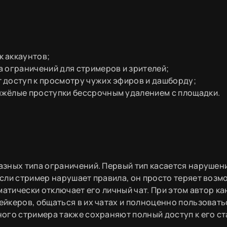
 аккаунтов;
 ограничений для стримеров и зрителей;
 доступ к просмотру чужих эфиров и дашборду;
яжёлые проступки бессрочным удалением с площадки.
зных типа ограничений. Первый тип касается нарушен
сли стример нарушает правила, он просто теряет воз
матически отключает его личный чат. При этом автор ка
йкеров, общаться в их чатах и полноценно пользовать
ого стримера также сохраняют полный доступ к его с