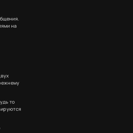
общения.
лями на
двух
прежнему
удь то
ьируются
е