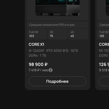
Средние показатели FPS в играх
Средни
Full HD
2K
4K
Full HD
103
75
45
125
CORE X1
CORE
i5-12400F · RTX 5050 8ГБ · 16ГБ
R5 750
DDR4 · 1 ТБ
DDR5 ·
98 900 ₽
126 
7 418 ₽ / мес
9 518 
Подробнее