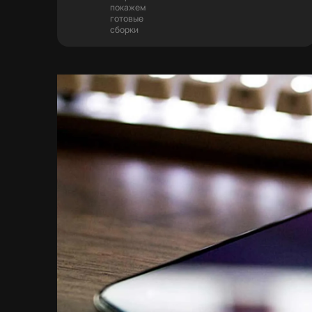
покажем
готовые
сборки