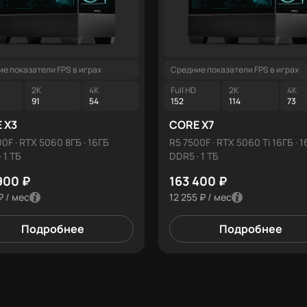
е показатели FPS в играх
Средние показатели FPS в играх
2K
4K
Full HD
2K
4K
91
54
152
114
73
 X3
CORE X7
0F · RTX 5060 8ГБ · 16ГБ
R5 7500F · RTX 5060 Ti 16ГБ · 
 1 ТБ
DDR5 · 1 ТБ
900 ₽
163 400 ₽
₽ / мес
12 255 ₽ / мес
Подробнее
Подробнее