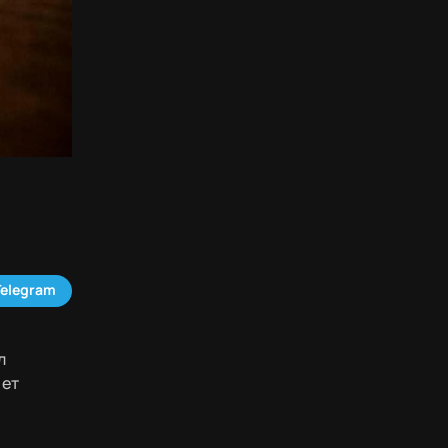
Telegram
л
нет