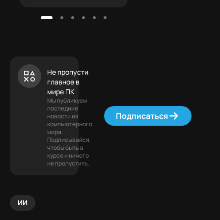
Не пропусти
главное в
мире ПК
Мы публикуем
последние
Подписаться
новости из
компьютерного
мира.
Подписывайся,
чтобы быть в
курсе и ничего
не пропустить.
ИИ