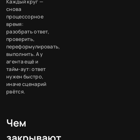
Каждый круг —
снова
процессорное
время:
разобрать ответ,
проверить,
переформулировать,
выполнить. А у
агента ещё и
тайм-аут: ответ
нужен быстро,
иначе сценарий
рвётся.
Чем
закрывают