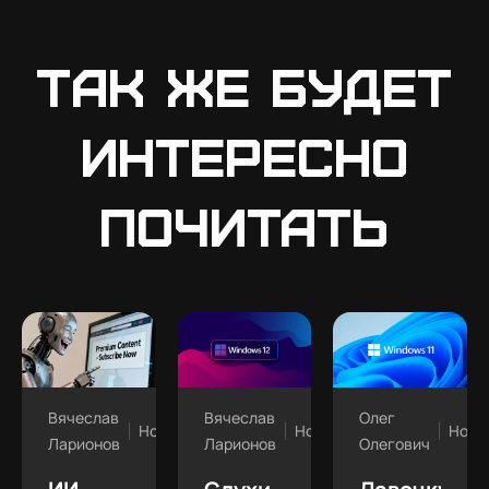
Так же будет
интересно
почитать
Вячеслав
Вячеслав
Олег
Новости
Новости
Ново
Ларионов
Ларионов
Олегович