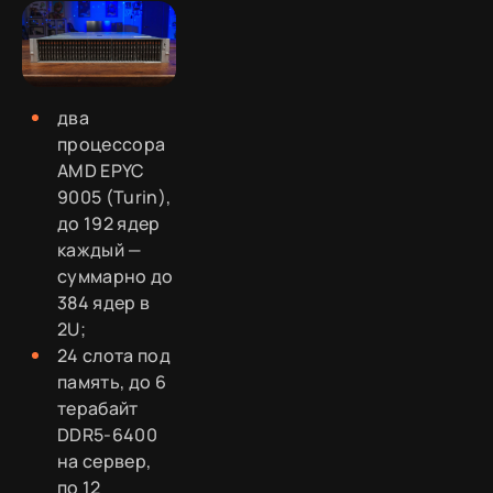
два
процессора
AMD EPYC
9005 (Turin),
до 192 ядер
каждый —
суммарно до
384 ядер в
2U;
24 слота под
память, до 6
терабайт
DDR5-6400
на сервер,
по 12