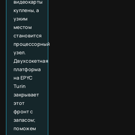
видеокарты
куплены, а
узким
местом
становится
процессорный
узел.
Двухсокетная
платформа
на EPYC
Turin
закрывает
этот
фронт с
запасом;
поможем