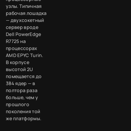
узлы. Типичная
рабочая лошадка
— двухсокетный
сервер вроде
Dell PowerEdge
R7725 на
процессорах
AMD EPYC Turin.
В корпусе
высотой 2U
помещается до
384 ядер — в
полтора раза
больше, чем у
прошлого
поколения той
же платформы.