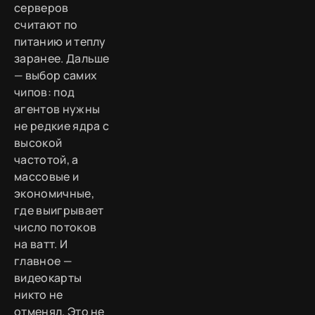
серверов
считают по
питанию и теплу
заранее. Дальше
— выбор самих
чипов: под
агентов нужны
не редкие ядра с
высокой
частотой, а
массовые и
экономичные,
где выигрывает
число потоков
на ватт. И
главное —
видеокарты
никто не
отменял. Это не