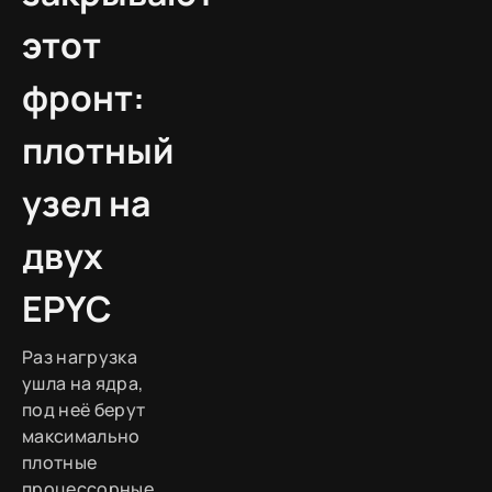
этот
фронт:
плотный
узел на
двух
EPYC
Раз нагрузка
ушла на ядра,
под неё берут
максимально
плотные
процессорные