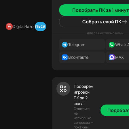
Подобрать ПК за 1 минут
Собрать свой ПК
Подписаться в Telegram
DigitalRazor
или свяжитесь с нами
Telegram
Whats
ВКонтакте
MAX
Подберём
игровой
ПК за 2
шага
Ответьте
Подобра
на
несколько
вопросов —
покажем