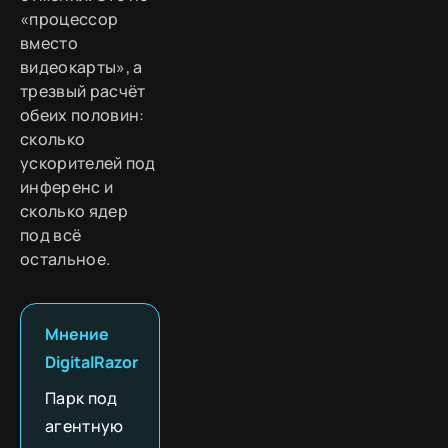
«процессор
вместо
видеокарты», а
трезвый расчёт
обеих половин:
сколько
ускорителей под
инференс и
сколько ядер
под всё
остальное.
Мнение
DigitalRazor
Парк под
агентную