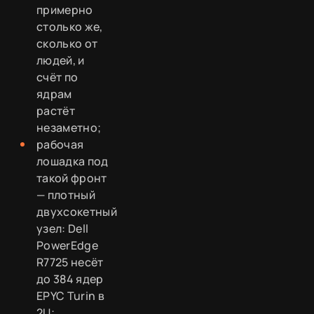
примерно
столько же,
сколько от
людей, и
счёт по
ядрам
растёт
незаметно;
рабочая
лошадка под
такой фронт
— плотный
двухсокетный
узел: Dell
PowerEdge
R7725 несёт
до 384 ядер
EPYC Turin в
2U;