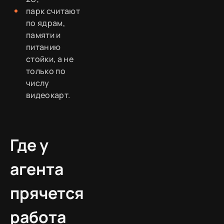
парк считают
по ядрам,
памяти и
питанию
стойки, а не
только по
числу
видеокарт.
Где у
агента
прячется
работа