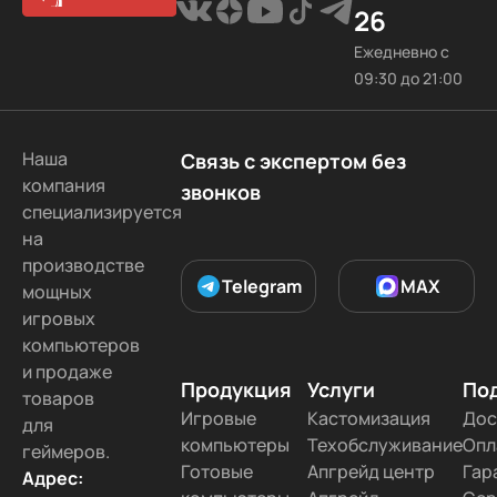
26
Ежедневно с
09:30 до 21:00
Наша
Связь с экспертом без
компания
звонков
специализируется
на
производстве
Telegram
MAX
мощных
игровых
компьютеров
и продаже
Продукция
Услуги
По
товаров
Игровые
Кастомизация
Дос
для
компьютеры
Техобслуживание
Опл
геймеров.
Готовые
Апгрейд центр
Гар
Адрес: