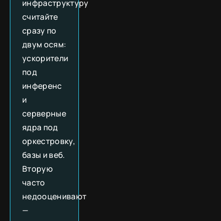
инфраструктуру
считайте
сразу по
двум осям:
ускорители
под
инференс
и
серверные
ядра под
оркестровку,
базы и веб.
Вторую
часто
недооценивают
—