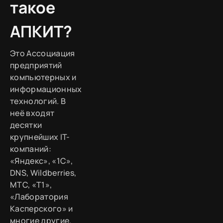
такое
АПКИТ?
Это Ассоциация
предприятий
компьютерных и
информационных
технологий. В
неё входят
десятки
крупнейших IT-
компаний:
«Яндекс», «1С»,
DNS, Wildberries,
МТС, «Т1»,
«Лаборатория
Касперского» и
многие другие.