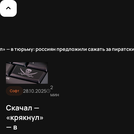
л» — в тюрьму: россиян предложили сажать за пиратск
2
28.10.2025
Софт
мин
Скачал —
«крякнул»
— в