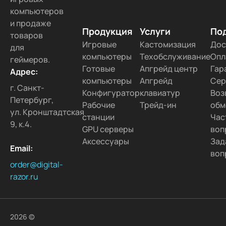
компьютеров
и продаже
Продукция
Услуги
По
товаров
Игровые
Кастомизация
Дос
для
компьютеры
Техобслуживание
Опл
геймеров.
Готовые
Апгрейд центр
Гар
Адрес:
компьютеры
Апгрейд
Сер
г. Санкт-
Конфигуратор
клавиатур
Воз
Петербург,
Рабочие
Трейд-ин
обм
ул. Кронштадтская
станции
Час
9, к.4.
GPU серверы
воп
Аксессуары
Зад
Email:
воп
order@digital-
razor.ru
2026 ©