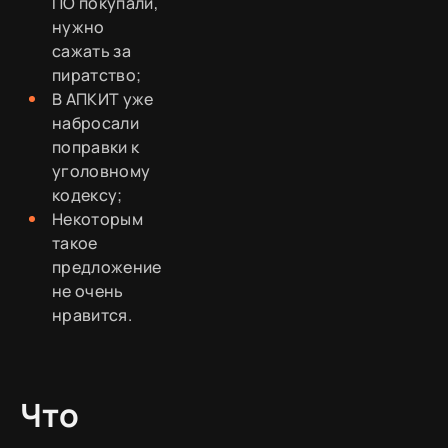
ПО покупали,
нужно
сажать за
пиратство;
В АПКИТ уже
набросали
поправки к
уголовному
кодексу;
Некоторым
такое
предложение
не очень
нравится.
Что