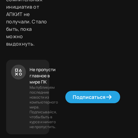
инициатив от
АПКИТ не
получали. Стало
быть, пока
можно
выдохнуть.
Не пропусти
главное в
мире ПК
Мы публикуем
последние
Подписаться
новости из
компьютерного
мира.
Подписывайся,
чтобы быть в
курсе и ничего
не пропустить.