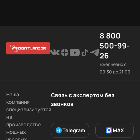
создать
8 800
500-99-
26
Ежедневно с
09:30 до 21:00
Наша
Связь с экспертом без
компания
звонков
специализируется
на
производстве
Telegram
MAX
мощных
игровых