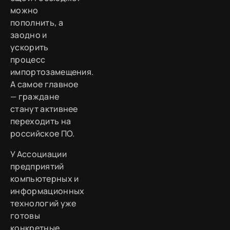
можно
пополнить, а
заодно и
ускорить
процесс
импортозамещения.
А самое главное
— граждане
станут активнее
переходить на
российское ПО.
У Ассоциации
предприятий
компьютерных и
информационных
технологий уже
готовы
конкретные