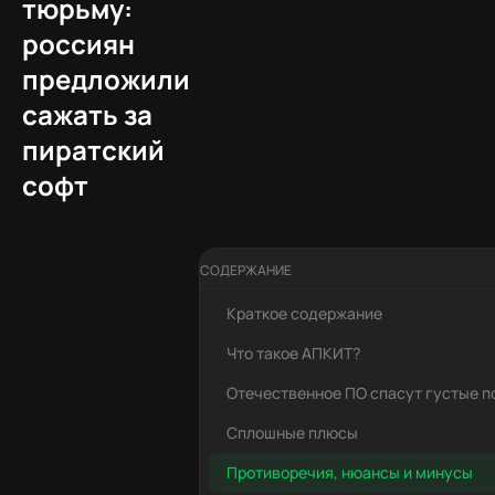
тюрьму:
россиян
предложили
сажать за
пиратский
софт
СОДЕРЖАНИЕ
Краткое содержание
Что такое АПКИТ?
Отечественное ПО спасут густые п
Сплошные плюсы
Противоречия, нюансы и минусы