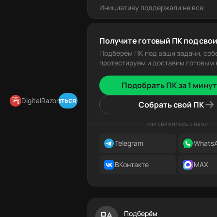
Инициативу поддержали не все
Получите готовый ПК под свои
Подберём ПК под ваши задачи, соб
протестируем и доставим готовым к
Подобрать ПК за 1 минут
Подписаться в Telegram
DigitalRazor
Собрать свой ПК
или свяжитесь с нами
Telegram
Whats
ВКонтакте
MAX
Подберём