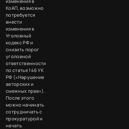
изменения в
КоАП, возможно
потребуется
внести
изменения в
Уголовный
кодекс РФ и
снизить порог
уголовной
ответственности
по статье 146 УК
РФ («Нарушение
авторских и
смежных прав»).
После этого
можно начинать
сотрудничать с
прокуратурой и
начать