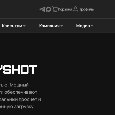
Корзина
Профиль
Клиентам
Компания
Медиа
yshot
тью. Мощный
ти обеспечивают
тальный просчет и
енную загрузку