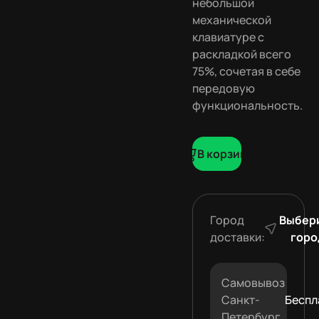
небольшой
механической
клавиатуре с
раскладкой всего
75%, сочетая в себе ​​​​
передовую
функциональность.
В корзину
Город
Выбер
доставки:
горо
Самовывоз
Санкт-
Беспл
Петербург