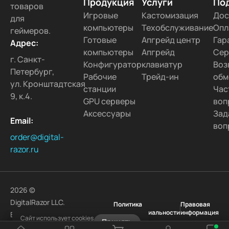
Продукция
Услуги
По
товаров
Игровые
Кастомизация
Дос
для
компьютеры
Техобслуживание
Опл
геймеров.
Готовые
Апгрейд центр
Гар
Адрес:
компьютеры
Апгрейд
Сер
г. Санкт-
Конфигуратор
клавиатур
Воз
Петербург,
Рабочие
Трейд-ин
обм
ул. Кронштадтская
станции
Час
9, к.4.
GPU серверы
воп
Аксессуары
Зад
Email:
воп
order@digital-
razor.ru
2026 ©
DigitalRazor LLC.
Политика
Правовая
Конфиденциальности
информация
Все права
Сайт использует cookies
Принять
защищены.
Узнать подробнее