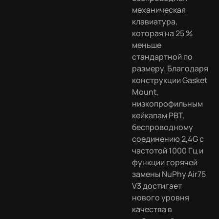
механическая
клавиатура,
которая на 25 %
меньше
стандартной по
размеру. Благодаря
конструкции Gasket
Mount,
низкопрофильным
кейкапам PBT,
беспроводному
соединению 2,4G с
частотой 1000 Гц и
функции горячей
замены NuPhy Air75
V3 достигает
нового уровня
качества в