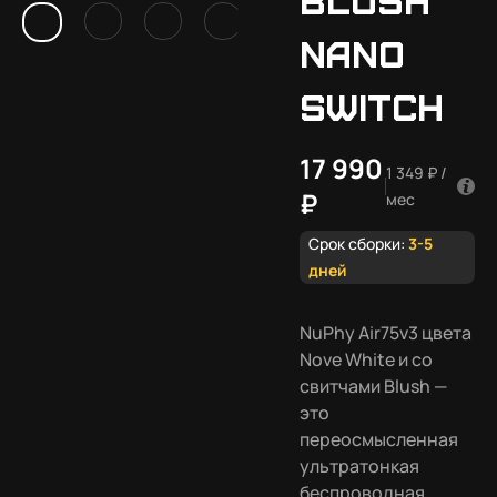
Nano
Switch
17 990
1 349 ₽ /
₽
мес
Срок сборки:
3-5
дней
NuPhy Air75v3 цвета
Nove White и со
свитчами Blush —
это
переосмысленная
ультратонкая
беспроводная