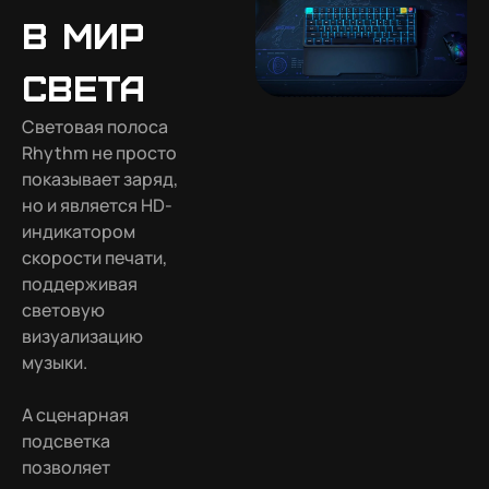
в мир
света
Световая полоса
Rhythm не просто
показывает заряд,
но и является HD-
индикатором
скорости печати,
поддерживая
световую
визуализацию
музыки.
А сценарная
подсветка
позволяет