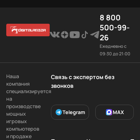
8 800
500-99-
26
Ежедневно с
09:30 до 21:00
Наша
Связь с экспертом без
компания
звонков
специализируется
на
производстве
Telegram
MAX
мощных
игровых
компьютеров
и продаже