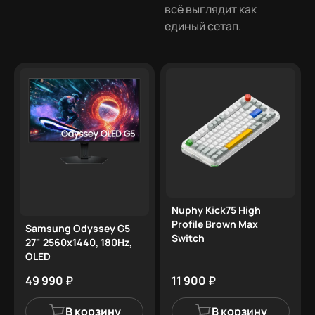
Полная прозрачность: официальная
всё выглядит как
гарантия на каждую деталь системы.
единый сетап.
Nuphy Kick75 High
Profile Brown Max
Samsung Odyssey G5
Switch
27" 2560x1440, 180Hz,
OLED
49 990 ₽
11 900 ₽
В корзину
В корзину