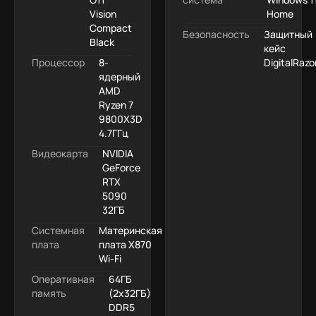
Vision
Home
Compact
Безопасность
Защитный
Black
кейс
Процессор
8-
DigitalRazo
ядерный
AMD
Ryzen 7
9800X3D
4.7ГГц
Видеокарта
NVIDIA
GeForce
RTX
5090
32ГБ
Системная
Материнская
плата
плата X870
Wi-Fi
Оперативная
64ГБ
память
(2x32ГБ)
DDR5