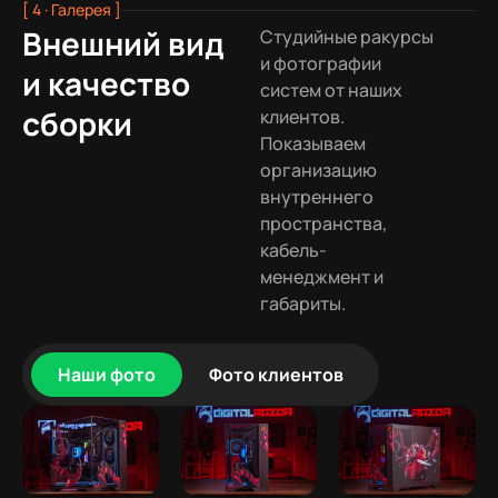
[ 4 · Галерея ]
Внешний вид
Студийные ракурсы
и фотографии
и качество
систем от наших
сборки
клиентов.
Показываем
организацию
внутреннего
пространства,
кабель-
менеджмент и
габариты.
Наши фото
Фото клиентов