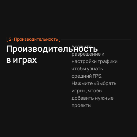
[ 2 · Производительность ]
Производительность
Укажите
разрешение и
в играх
настройки графики,
чтобы узнать
средний FPS.
Нажмите «Выбрать
игры», чтобы
добавить нужные
проекты.