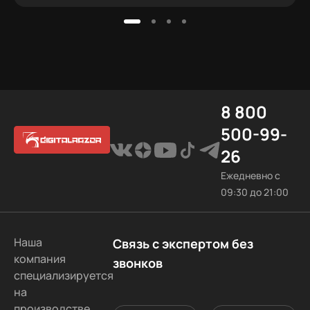
8 800
500-99-
26
Ежедневно с
09:30 до 21:00
Наша
Связь с экспертом без
компания
звонков
специализируется
на
производстве