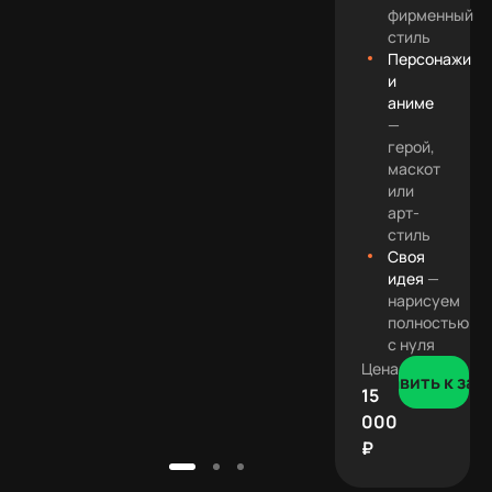
фирменный
стиль
Персонажи
и
аниме
—
герой,
маскот
или
арт-
стиль
Своя
идея
—
нарисуем
полностью
с нуля
Цена
Добавить к зак
15
000
₽