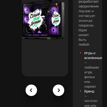
разработает
оформление
под вас и
согласует
эскиз до
покраски.
Идея
может
быть
любой:
Игры и
вселенные
—
любимая
игра,
фильм
или
сериал
Бренд
—
логотип,
ник или