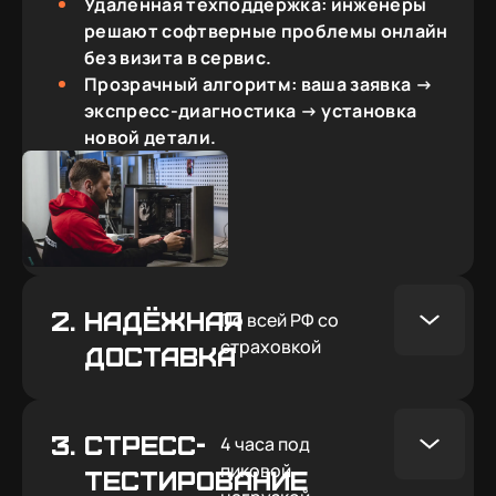
Удаленная техподдержка: инженеры
решают софтверные проблемы онлайн
без визита в сервис.
Прозрачный алгоритм: ваша заявка →
экспресс-диагностика → установка
новой детали.
2.
Надёжная
По всей РФ со
страховкой
доставка
3.
СТРЕСС-
4 часа под
пиковой
ТЕСТИРОВАНИЕ