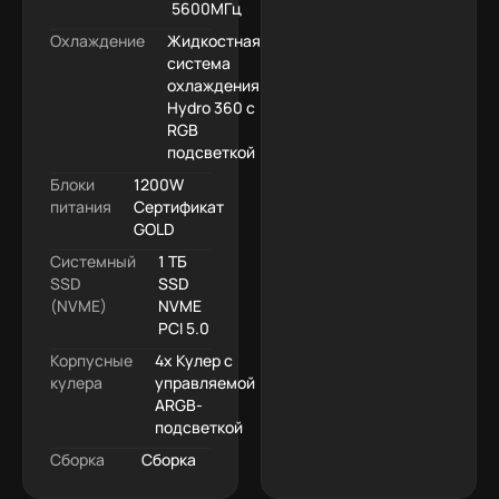
5600МГц
Охлаждение
Жидкостная
система
охлаждения
Hydro 360 с
RGB
подсветкой
Блоки
1200W
питания
Сертификат
GOLD
Системный
1 ТБ
SSD
SSD
(NVME)
NVME
PCI 5.0
Корпусные
4x Кулер с
кулера
управляемой
ARGB-
подсветкой
Сборка
Сборка