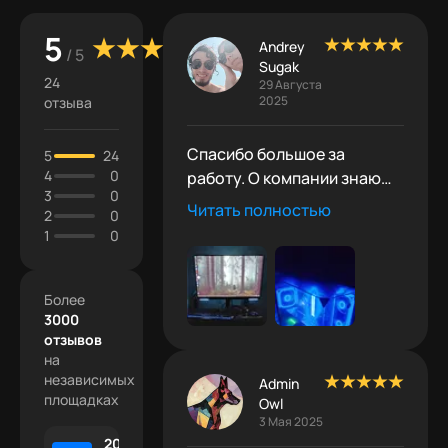
5
Andrey
/ 5
Sugak
24
29 Августа
2025
отзыва
Спасибо большое за
5
24
4
0
работу. О компании знаю
3
0
давно. Много хороших
Читать полностью
2
0
отзывов о качестве сборки
1
0
и обслуживания привлекли
внимание.Отличный,
удобный сайт и
Более
3000
конфигуратор. Нашёл
отзывов
сборку, отредактировал
на
если требуется и всё
независимых
Admin
готово. Если что-то не так,
площадках
Owl
менеджер укажет на
3 Мая 2025
ошибки. Кстати огромное
2000 +