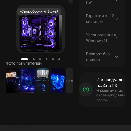
0%
Срок сборки: 4-8 дней
Гарантия от 12
Бесплатно
месяцев
Установленная
Бесплатно
Windows 11
Возврат без
причин
Фото покупателей
Индивидуальный
Все
подбор ПК
Найдем лучшую
систему под ваши
задачи