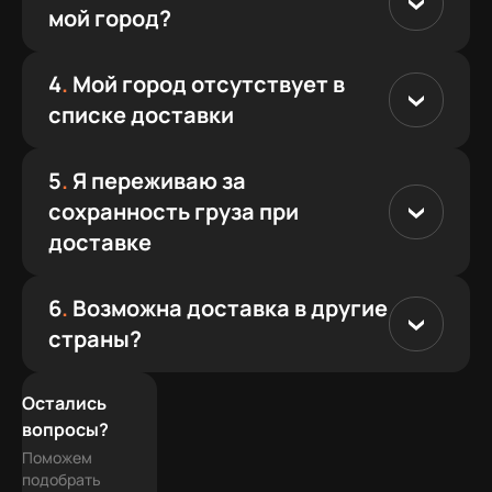
мой город?
подобрали большой и
классный. И он очень тихий,
по крайней мере без
4
.
Мой город отсутствует в
нагрузок.
списке доставки
Также мне надо было
запихнуть в комп пару
5
.
Я переживаю за
жестких и ssd дисков, и
ребята мне сразу вывели
сохранность груза при
кабели для их подключения,
доставке
а c ssd m2 вообще никаких
проблем в установке.
6
.
Возможна доставка в другие
Про подсветку - никогда не
страны?
любила компы с
подсветкой, т.к. очень
мешает при работе с
Все отправления застрахованы на полную
Остались
графикой и настройкой
стоимость
вопросы?
цвета. Думала отключу все,
Сохранность комплектующих
Поможем
но так понравилось как он
обеспечивает специальный пенопакет,
подобрать