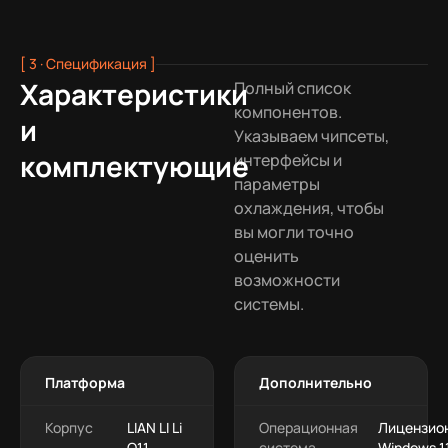
[ 3 · Спецификация ]
Характеристики
Полный список
компонентов.
и
Указываем чипсеты,
комплектующие
интерфейсы и
параметры
охлаждения, чтобы
вы могли точно
оценить
возможности
системы.
Платформа
Дополнительно
Корпус
LIAN LI Li
Операционная
Лицензио
O11
система
Windows 1