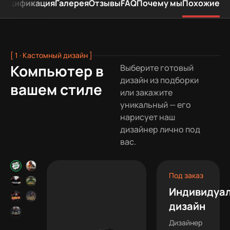
пецификация
Галерея
Отзывы
FAQ
Почему мы
Похожие
[ 1 · Кастомный дизайн ]
Компьютер в
Выберите готовый
дизайн из подборки
вашем стиле
или закажите
уникальный — его
нарисует наш
дизайнер лично под
вас.
Под заказ
Индивидуа
дизайн
Дизайнер