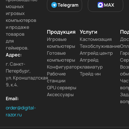
Telegram
MAX
мощных
игровых
компьютеров
и продаже
Продукция
Услуги
По
товаров
Игровые
Кастомизация
Дос
для
компьютеры
Техобслуживание
Опл
геймеров.
Готовые
Апгрейд центр
Гар
Адрес:
компьютеры
Апгрейд
Сер
г. Санкт-
Конфигуратор
клавиатур
Воз
Петербург,
Рабочие
Трейд-ин
обм
ул. Кронштадтская
станции
Час
9, к.4.
GPU серверы
воп
Аксессуары
Зад
Email:
воп
order@digital-
razor.ru