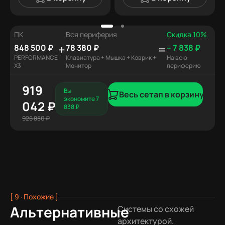
ПК
Вся периферия
Скидка 10%
+
=
848 500 ₽
78 380 ₽
– 7 838 ₽
PERFORMANCE
Клавиатура + Мышка + Коврик +
На всю
X3
Монитор
периферию
919
Вы
Весь сетап в корзину
экономите 7
042 ₽
838 ₽
926 880 ₽
[ 9 · Похожие ]
Альтернативные
Системы со схожей
архитектурой.