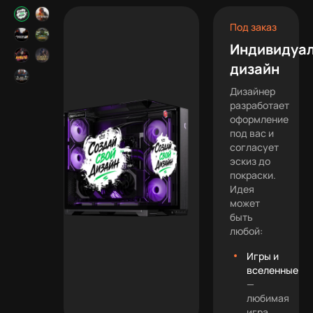
Под заказ
Индивидуа
дизайн
Дизайнер
разработает
оформление
под вас и
согласует
эскиз до
покраски.
Идея
может
быть
любой:
Игры и
вселенные
—
любимая
игра,