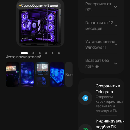
Бесплатно
Рассрочка от
Срок сборки: 4-8 дней
0%
Гарантия от 12
Бесплатно
месяцев
Установленная
Бесплатно
Windows 11
Фото покупателей
Возврат без
причин
Все
Сохранить в
Telegram
Отправим
характеристики,
тесты FPS и
ссылку на ПК
Индивидуальный
подбор ПК