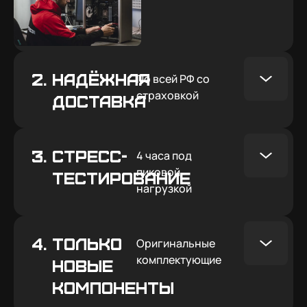
2.
Надёжная
По всей РФ со
страховкой
доставка
3.
СТРЕСС-
4 часа под
пиковой
ТЕСТИРОВАНИЕ
нагрузкой
4.
Только
Оригинальные
комплектующие
Индивидуальный пенопакет внутри
новые
корпуса
компоненты
Защитная деревянная обрешетка