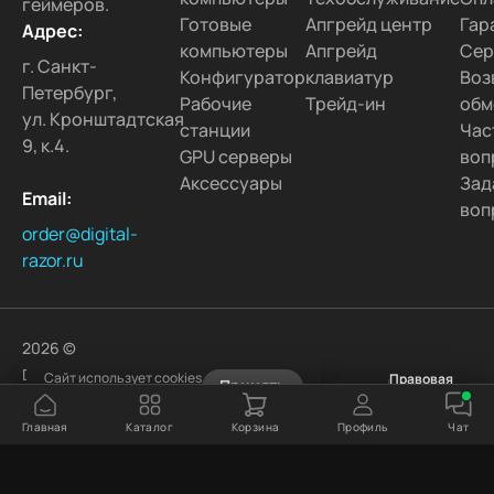
геймеров.
Готовые
Апгрейд центр
Гар
Адрес:
компьютеры
Апгрейд
Сер
г. Санкт-
Конфигуратор
клавиатур
Воз
Петербург,
Рабочие
Трейд-ин
обм
ул. Кронштадтская
станции
Час
9, к.4.
GPU серверы
воп
Аксессуары
Зад
Email:
воп
order@digital-
razor.ru
2026 ©
DigitalRazor LLC.
Сайт использует cookies
Политика
Правовая
Принять
Узнать подробнее
Конфиденциальности
информация
Все права
защищены.
Главная
Каталог
Корзина
Профиль
Чат
DigitalRazor
и логотип
DigitalRazor
являются товарными знаками.
Другие наименования и товарные знаки являются собственностью