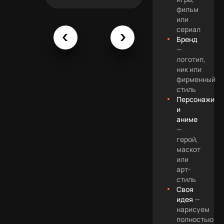
фильм
или
сериал
Бренд
—
логотип,
ник или
фирменный
стиль
Персонажи
и
аниме
—
герой,
маскот
или
арт-
стиль
Своя
идея
—
нарисуем
полностью