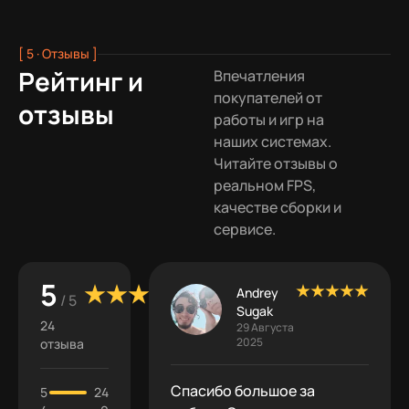
[ 5 · Отзывы ]
Рейтинг и
Впечатления
покупателей от
отзывы
работы и игр на
наших системах.
Читайте отзывы о
реальном FPS,
качестве сборки и
сервисе.
5
Andrey
/ 5
Sugak
24
29 Августа
2025
отзыва
Спасибо большое за
5
24