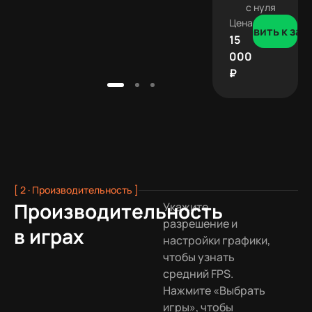
с нуля
Цена
Добавить к зак
15
000
₽
[ 2 · Производительность ]
Производительность
Укажите
разрешение и
в играх
настройки графики,
чтобы узнать
средний FPS.
Нажмите «Выбрать
игры», чтобы