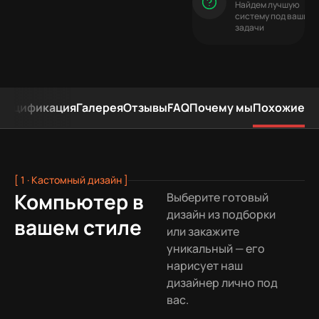
Найдем лучшую
систему под ваши
задачи
пецификация
Галерея
Отзывы
FAQ
Почему мы
Похожие
[ 1 · Кастомный дизайн ]
Компьютер в
Выберите готовый
дизайн из подборки
вашем стиле
или закажите
уникальный — его
нарисует наш
дизайнер лично под
вас.