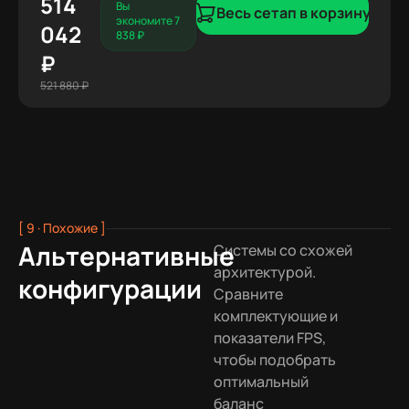
514
Вы
Весь сетап в корзину
экономите 7
042
838 ₽
₽
521 880 ₽
[ 9 · Похожие ]
Альтернативные
Системы со схожей
архитектурой.
конфигурации
Сравните
комплектующие и
показатели FPS,
чтобы подобрать
оптимальный
баланс