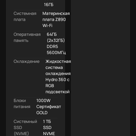
16ГБ
Системная
Материнская
плата
плата Z890
Wi-Fi
Оперативная
64ГБ
память
(2x32ГБ)
DDR5
5600МГц
Охлаждение
Жидкостная
система
охлаждения
Hydro 360 с
RGB
подсветкой
Блоки
1000W
питания
Сертификат
GOLD
Системный
1 ТБ
SSD
SSD
(NVME)
NVME