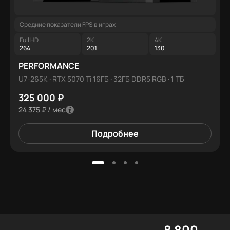
Средние показатели FPS в играх
Full HD
2K
4K
264
201
130
PERFORMANCE
U7-265K · RTX 5070 Ti 16ГБ · 32ГБ DDR5 RGB · 1 ТБ
325 000 ₽
24 375 ₽ / мес
Подробнее
8 800