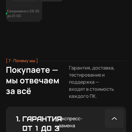
включается.
Ежедневно с 09:30
Погоняю машину на
до 21:00
рендерах и симуляциях и
дополню отзыв. Но прямо
сейчас хочется пищать от
восторга! Спасибо ребята!
[ 7 · Почему мы ]
Покупаете —
Гарантия, доставка,
тестирование и
мы отвечаем
поддержка —
за всё
входят в стоимость
каждого ПК.
1.
ГАРАНТИЯ
Экспресс-
замена
ОТ 1 ДО 3