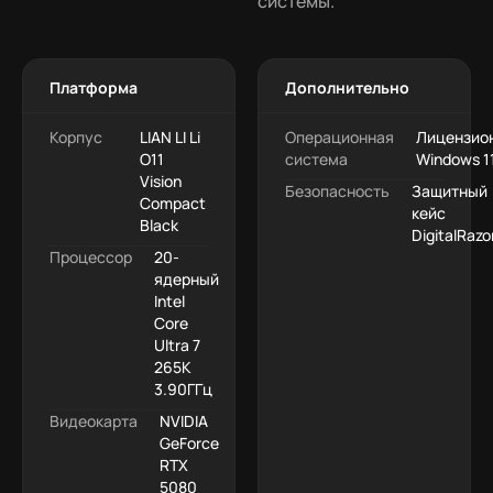
системы.
Платформа
Дополнительно
Корпус
LIAN LI Li
Операционная
Лицензио
O11
система
Windows 11
Vision
Безопасность
Защитный
Compact
кейс
Black
DigitalRazo
Процессор
20-
ядерный
Intel
Core
Ultra 7
265K
3.90ГГц
Видеокарта
NVIDIA
GeForce
RTX
5080