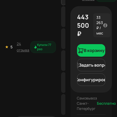
443
33
263
500
₽ /
₽
мес
24
Купили 77
5
раз
отзыва
В корзину
Задать вопрос
Конфигурировать
Самовывоз
Санкт-
Бесплатно
Петербург