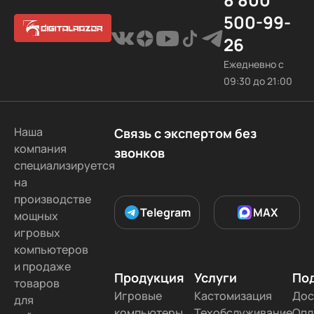
500-99-
26
Ежедневно с
09:30 до 21:00
Наша
Связь с экспертом без
компания
звонков
специализируется
на
производстве
Telegram
MAX
мощных
игровых
компьютеров
и продаже
Продукция
Услуги
По
товаров
Игровые
Кастомизация
Дос
для
компьютеры
Техобслуживание
Опл