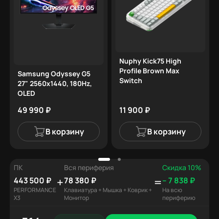
Nuphy Kick75 High
Profile Brown Max
Samsung Odyssey G5
Switch
27" 2560x1440, 180Hz,
OLED
49 990 ₽
11 900 ₽
В корзину
В корзину
ПК
Вся периферия
Скидка 10%
+
=
443 500 ₽
78 380 ₽
– 7 838 ₽
PERFORMANCE
Клавиатура + Мышка + Коврик +
На всю
X3
Монитор
периферию