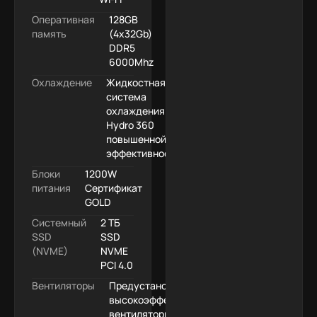
Оперативная
128GB
память
(4x32Gb)
DDR5
6000Mhz
Охлаждение
Жидкостная
система
охлаждения
Hydro 360
повышенной
эффективности
Блоки
1200W
питания
Сертификат
GOLD
Системный
2 ТБ
SSD
SSD
(NVME)
NVME
PCI 4.0
Вентиляторы
Предустановленные
высокоэффективные
вентиляторы