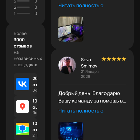
3
0
взят там же, все летает,
Читать полностью
2
0
спасибо!
1
0
Более
3000
отзывов
на
независимых
Seva
площадках
Smirnov
21 Января
2026
2000 +
отзывов
Вконтакте
Добрый день. Благодарю
Вашу команду за помощь в
1000 +
оценок
выборе мощного ПК. Всё
Читать полностью
Яндекс.Отзывы
работает, проблем не было.
100 +
отзывов
2ГИС