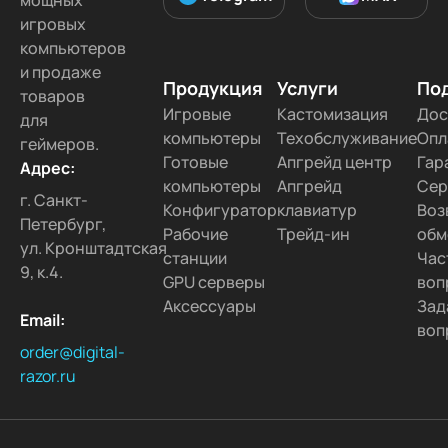
мощных
игровых
компьютеров
и продаже
Продукция
Услуги
По
товаров
Игровые
Кастомизация
Дос
для
компьютеры
Техобслуживание
Опл
геймеров.
Готовые
Апгрейд центр
Гар
Адрес:
компьютеры
Апгрейд
Сер
г. Санкт-
Конфигуратор
клавиатур
Воз
Петербург,
Рабочие
Трейд-ин
обм
ул. Кронштадтская
станции
Час
9, к.4.
GPU серверы
воп
Аксессуары
Зад
Email:
воп
order@digital-
razor.ru