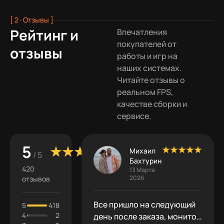
[ 2 · Отзывы ]
Рейтинг и
Впечатления
покупателей от
отзывы
работы и игр на
наших системах.
Читайте отзывы о
реальном FPS,
качестве сборки и
сервисе.
5
Михаил
/ 5
Бахтурин
420
13 Марта
2026
отзывов
Все пришло на следующий
5
418
4
2
день после заказа, монитор