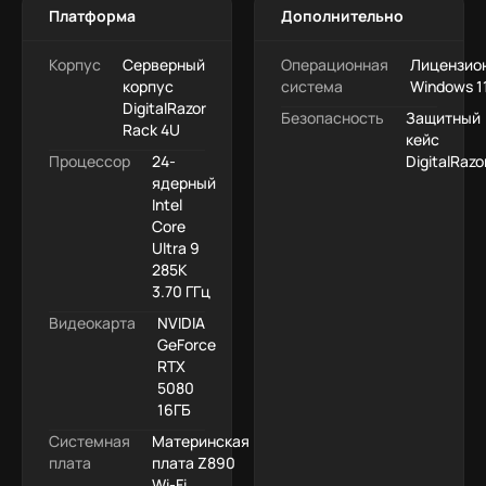
Платформа
Дополнительно
Корпус
Серверный
Операционная
Лицензио
корпус
система
Windows 11
DigitalRazor
Безопасность
Защитный
Rack 4U
кейс
Процессор
24-
DigitalRazo
ядерный
Intel
Core
Ultra 9
285K
3.70 ГГц
Видеокарта
NVIDIA
GeForce
RTX
5080
16ГБ
Системная
Материнская
плата
плата Z890
Wi-Fi