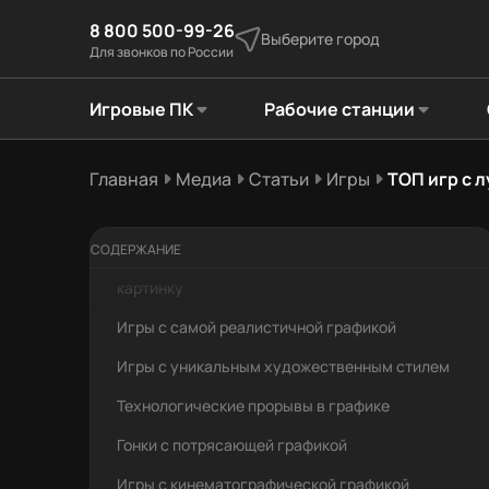
8 800 500-99-26
Выберите город
Для звонков по России
Игровые ПК
Рабочие станции
Главная
Медиа
Статьи
Игры
ТОП игр с 
Почему графика в играх важна
СОДЕРЖАНИЕ
Технологии, которые создают красивую
картинку
Игры с самой реалистичной графикой
Игры с уникальным художественным стилем
Технологические прорывы в графике
Гонки с потрясающей графикой
Игры с кинематографической графикой