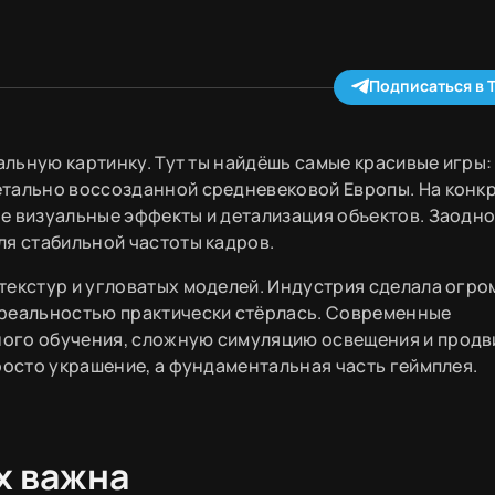
Подписаться в 
альную картинку. Тут ты найдёшь самые красивые игры:
етально воссозданной средневековой Европы. На конк
е визуальные эффекты и детализация объектов. Заодн
ля стабильной частоты кадров.
текстур и угловатых моделей. Индустрия сделала огр
 реальностью практически стёрлась. Современные
ного обучения, сложную симуляцию освещения и прод
росто украшение, а фундаментальная часть геймплея.
х важна