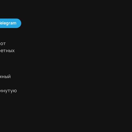
Telegram
 от
ретных
о
омный
винутую