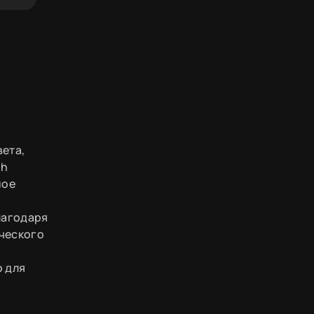
вета,
th
ное
лагодаря
ического
о для