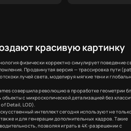
создают красивую картинку
нология физически корректно симулирует поведение с
ломления. Продвинутая версия — трассировка пути (pa
отскоки лучей света, моделируя мягкие тени и глобаль
Games совершила революцию в проработке геометрии б
ь объекты с микроскопической детализацией без класс
f Detail, LOD).
скусственный интеллект сегодня используют не тольк
также и для генерации дополнительных кадров. Такие
одительность, позволяя играть в 4K-разрешении с