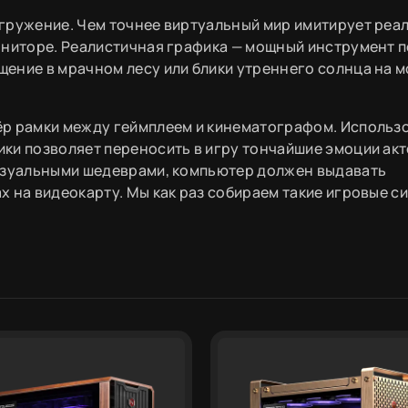
гружение. Чем точнее виртуальный мир имитирует реа
ониторе. Реалистичная графика — мощный инструмент 
ение в мрачном лесу или блики утреннего солнца на 
ёр рамки между геймплеем и кинематографом. Использ
ки позволяет переносить в игру тончайшие эмоции акт
визуальными шедеврами, компьютер должен выдавать
 на видеокарту. Мы как раз собираем такие игровые с