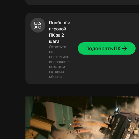
Подберём
игровой
ПК за 2
шага
Ответьте
Подобрать ПК
на
несколько
вопросов —
покажем
готовые
сборки