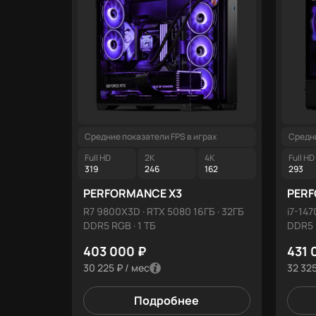
Средние показатели FPS в играх
Средни
Full HD
2K
4K
Full HD
319
246
162
293
PERFORMANCE X3
PERF
R7 9800X3D · RTX 5080 16ГБ · 32ГБ
i7-147
DDR5 RGB · 1 ТБ
DDR5 
403 000 ₽
431 
30 225 ₽ / мес
32 325
Подробнее