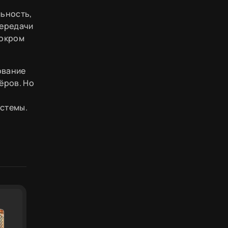
льность,
передачи
мокром
ование
ёров. Но
истемы.