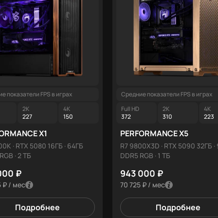
е показатели FPS в играх
Средние показатели FPS в играх
2K
4K
Full HD
2K
4K
227
150
372
310
223
ORMANCE X1
PERFORMANCE X5
00K · RTX 5080 16ГБ · 64ГБ
R7 9800X3D · RTX 5090 32ГБ ·
RGB · 2 ТБ
DDR5 RGB · 1 ТБ
000 ₽
943 000 ₽
 ₽ / мес
70 725 ₽ / мес
Подробнее
Подробнее